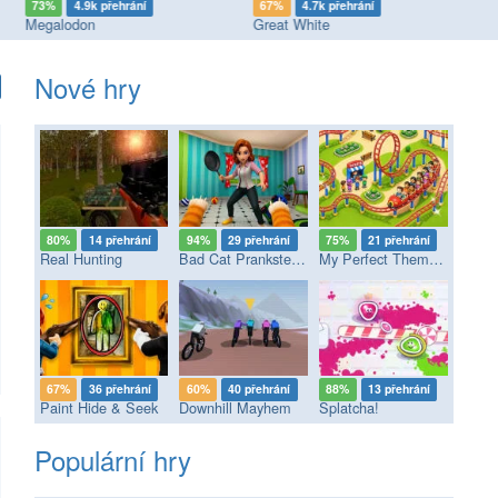
73%
4.9k přehrání
67%
4.7k přehrání
9
Megalodon
Great White
Lo
Nové hry
80%
14 přehrání
94%
29 přehrání
75%
21 přehrání
Real Hunting
Bad Cat Prankster - Mom’s Return
My Perfect Theme Park
67%
36 přehrání
60%
40 přehrání
88%
13 přehrání
Paint Hide & Seek
Downhill Mayhem
Splatcha!
Populární hry