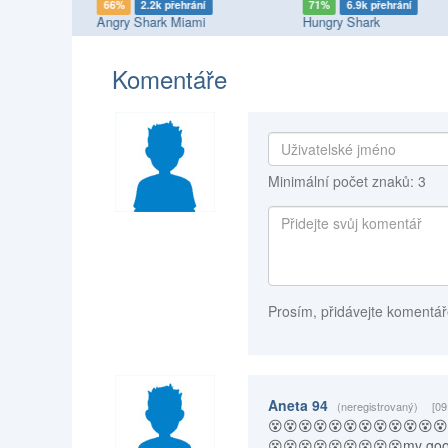
66%
2.2k přehrání
71%
6.9k přehrání
ution 2
Angry Shark Miami
Hungry Shark
Komentáře
Minimální počet znaků: 3
Prosím, přidávejte komentář
Aneta 94
(neregistrovaný)
[09
😵😵😵😵😵😵😵😵😵😵😵😵
😵😵😵😵😵😵😵😵😵mv goo