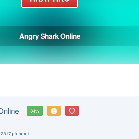
Online
84%
s 2517 přehrání