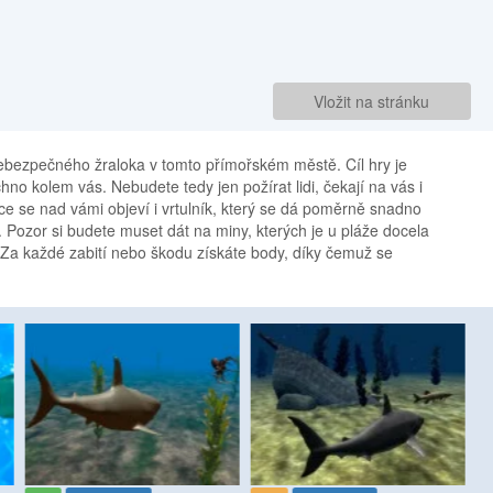
Vložit na stránku
ebezpečného žraloka v tomto přímořském městě. Cíl hry je
no kolem vás. Nebudete tedy jen požírat lidi, čekají na vás i
ce se nad vámi objeví i vrtulník, který se dá poměrně snadno
it. Pozor si budete muset dát na miny, kterých je u pláže docela
 Za každé zabití nebo škodu získáte body, díky čemuž se