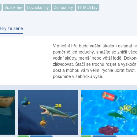
Žralok hry
Lovecké hry
Zvířecí hry
HTML5 hry
Hry ze série
V dnešní hře bude vaším úkolem ovládat n
poměrně jednoduchý, snažíte se zničit všech
vodní skútry, menší nebo větší lodě. Dokon
zlikvidovat. Stačí se trochu rozjet a vyskoč
dost a mohou vám velmi rychle ubrat život.
posunete v žebříčku výše.