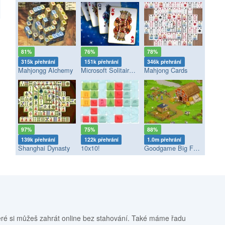
81%
76%
78%
315k přehrání
151k přehrání
346k přehrání
Mahjongg Alchemy
Microsoft Solitaire Collection
Mahjong Cards
97%
75%
88%
139k přehrání
122k přehrání
1.0m přehrání
Shanghai Dynasty
10x10!
Goodgame Big Farm
eré si můžeš zahrát online bez stahování. Také máme řadu