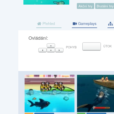
Akční hry
Brutální hry
Přehled
Gameplays
Ovládání:
NAHORU
ÚTOK
MEZERNÍK
POHYB
VLEVO
DOLŮ
VPRAVO