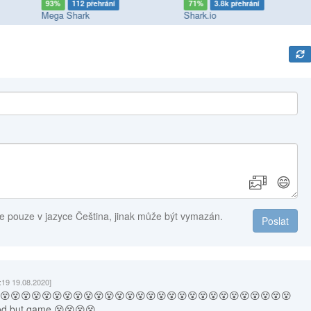
93%
112 přehrání
71%
3.8k přehrání
Mega Shark
Shark.io
😄
e pouze v jazyce Čeština, jinak může být vymazán.
Poslat
:19 19.08.2020]
😵😵😵😵😵😵😵😵😵😵😵😵😵😵😵😵😵😵😵😵😵😵😵😵😵😵😵😵
d but game 😵😵😵😵