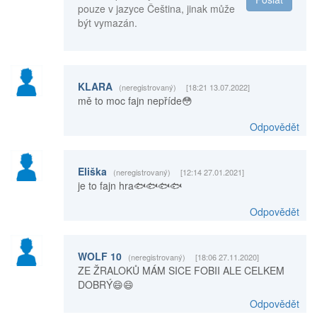
pouze v jazyce Čeština, jinak může
být vymazán.
KLARA
(neregistrovaný)
[18:21 13.07.2022]
mě to moc fajn nepříde😳
Odpovědět
Eliška
(neregistrovaný)
[12:14 27.01.2021]
je to fajn hra🐟🐟🐟🐟
Odpovědět
WOLF 10
(neregistrovaný)
[18:06 27.11.2020]
ZE ŽRALOKŮ MÁM SICE FOBII ALE CELKEM
DOBRÝ😄😄
Odpovědět