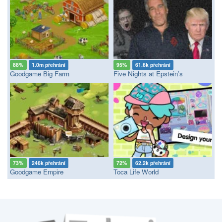
88%
1.0m přehrání
95%
61.6k přehrání
Goodgame Big Farm
Five Nights at Epstein’s
73%
246k přehrání
72%
62.2k přehrání
Goodgame Empire
Toca Life World