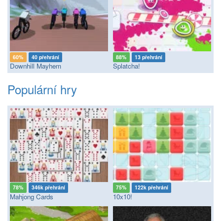
60%
40 přehrání
88%
13 přehrání
Downhill Mayhem
Splatcha!
Populární hry
78%
346k přehrání
75%
122k přehrání
Mahjong Cards
10x10!