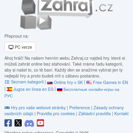
Přepnout na:
PC verze
Ahoj hráč! Na našem herním webu Zahraj.cz najdeš hry, které si
můžeš zahrát online bez stahování. Také máme řadu kategorií,
aby si našel to, co tě baví. Každý den se snažíme vybírat jen ty
nejlepší hry a proto budeš mít o zábavu postaráno.
Seznam kategorii
|
|
Online hry v SK
Free Games in EN
|
|
Jugos en línea en ES
Бесплатные онлайн-игры на
РУС
Hry pro vaše webové stránky
|
Preference
|
Zásady ochrany
osobních údajů
|
Pravidla pro cookies
|
Základní pravidla
|
Kontakt
Všechna práva vyhrazena. Copyright © 2026.