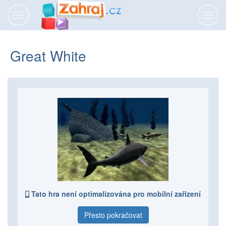
Přepnout
Přepn
navigaci
navig
Great White
Tato hra není optimalizována pro mobilní zařízení
Přesto pokračovat