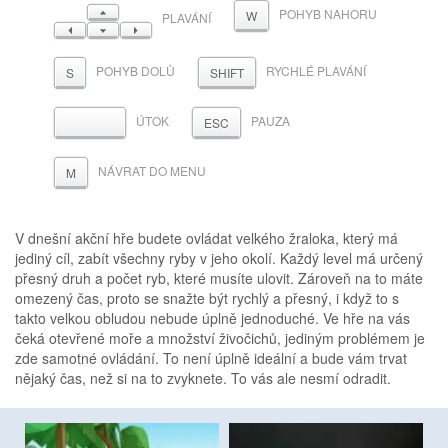
NAHORU
POHYB NAHORU
W
PLAVÁNÍ
VLEVO
DOLŮ
VPRAVO
POHYB DOLŮ
RYCHLÉ PLAVÁNÍ
S
SHIFT
ÚTOK
PAUZA
MEZERNÍK
ESC
NÁVRAT DO MENU
M
V dnešní akční hře budete ovládat velkého žraloka, který má
jediný cíl, zabít všechny ryby v jeho okolí. Každý level má určený
přesný druh a počet ryb, které musíte ulovit. Zároveň na to máte
omezený čas, proto se snažte být rychlý a přesný, i když to s
takto velkou obludou nebude úplně jednoduché. Ve hře na vás
čeká otevřené moře a množství živočichů, jediným problémem je
zde samotné ovládání. To není úplně ideální a bude vám trvat
nějaký čas, než si na to zvyknete. To vás ale nesmí odradit.