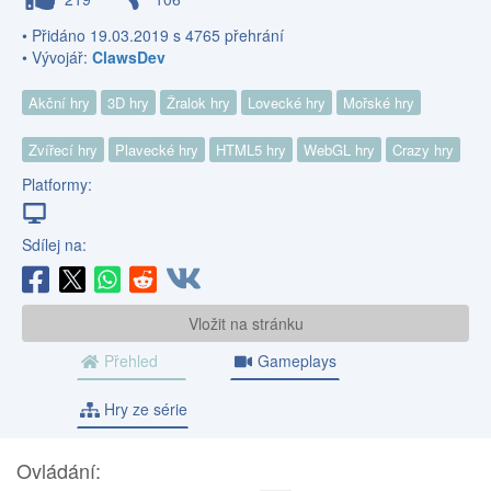
• Přidáno 19.03.2019 s 4765 přehrání
• Vývojář:
ClawsDev
Akční hry
3D hry
Žralok hry
Lovecké hry
Mořské hry
Zvířecí hry
Plavecké hry
HTML5 hry
WebGL hry
Crazy hry
Platformy:
Sdílej na:
Vložit na stránku
Přehled
Gameplays
Hry ze série
Ovládání: