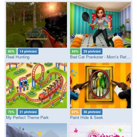
80%
14 přehrání
94%
29 přehrání
Real Hunting
Bad Cat Prankster - Mom’s Return
75%
21 přehrání
67%
36 přehrání
My Perfect Theme Park
Paint Hide & Seek