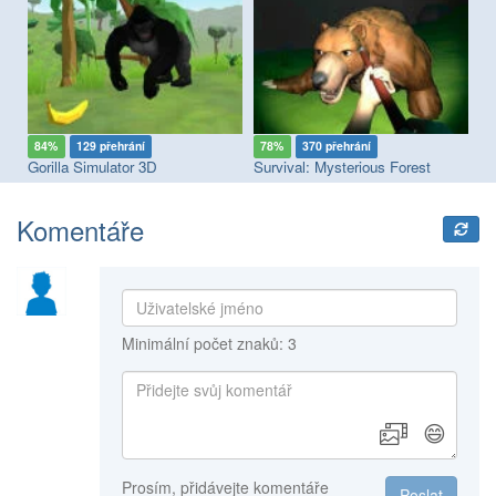
84%
129 přehrání
78%
370 přehrání
8
Gorilla Simulator 3D
Survival: Mysterious Forest
Ca
Komentáře
Minimální počet znaků: 3
😄
Prosím, přidávejte komentáře
Poslat