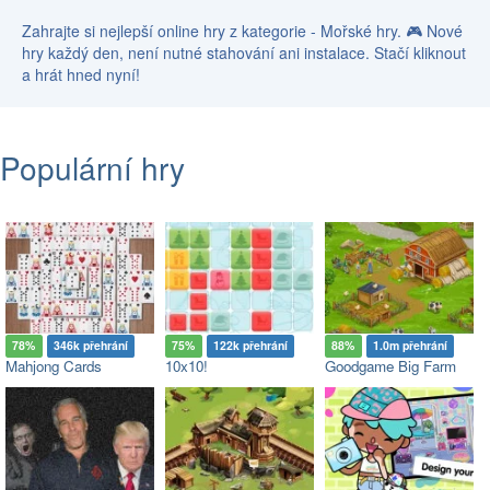
Zahrajte si nejlepší online hry z kategorie - Mořské hry. 🎮 Nové
hry každý den, není nutné stahování ani instalace. Stačí kliknout
a hrát hned nyní!
Populární hry
78%
346k přehrání
75%
122k přehrání
88%
1.0m přehrání
Mahjong Cards
10x10!
Goodgame Big Farm