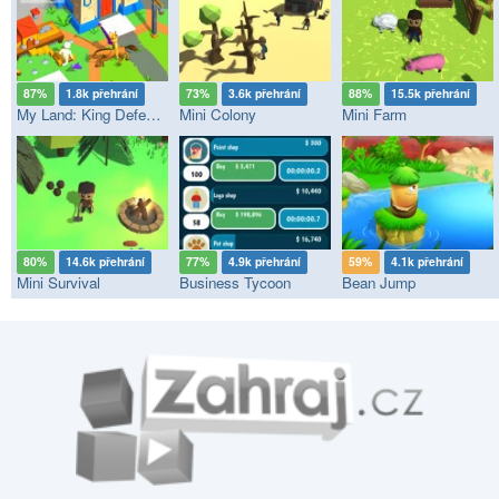
87%
1.8k přehrání
73%
3.6k přehrání
88%
15.5k přehrání
My Land: King Defender
Mini Colony
Mini Farm
80%
14.6k přehrání
77%
4.9k přehrání
59%
4.1k přehrání
Mini Survival
Business Tycoon
Bean Jump