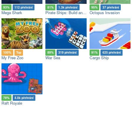
93%
112 přehrání
81%
1.3k přehrání
95%
37 přehrání
Mega Shark
Pirate Ships: Build and Fight
Octopus Invasion
op
T
100%
Top
89%
319 přehrání
91%
625 přehrání
My Free Zoo
War Sea
Cargo Ship
78%
4.0k přehrání
Raft Royale