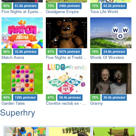
95%
61.6k přehrání
73%
246k přehrání
72%
62.2k přehrání
Five Nights at Epstein’s
Goodgame Empire
Toca Life World
86%
32.8k přehrání
87%
947k přehrání
79%
24.8k přehrání
Match Arena
Five Nights at Freddy's
Words Of Wonders
84%
129k přehrání
87%
58.4k přehrání
78%
30.4k přehrání
Garden Tales
Člověče nezlob se - Multiplayer
Granny
Superhry