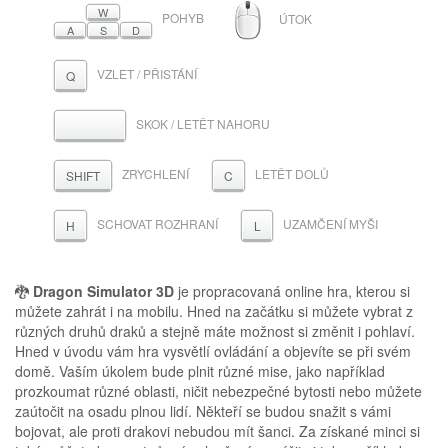
MYŠ
W
POHYB
ÚTOK
A
S
D
VZLET / PŘISTÁNÍ
Q
SKOK / LETĚT NAHORU
MEZERNÍK
ZRYCHLENÍ
LETĚT DOLŮ
SHIFT
C
SCHOVAT ROZHRANÍ
UZAMČENÍ MYŠI
H
L
🐉
Dragon Simulator 3D
je propracovaná online hra, kterou si
můžete zahrát i na mobilu. Hned na začátku si můžete vybrat z
různých druhů draků a stejně máte možnost si změnit i pohlaví.
Hned v úvodu vám hra vysvětlí ovládání a objevíte se při svém
domě. Vaším úkolem bude plnit různé mise, jako například
prozkoumat různé oblasti, ničit nebezpečné bytosti nebo můžete
zaútočit na osadu plnou lidí. Někteří se budou snažit s vámi
bojovat, ale proti drakovi nebudou mít šanci. Za získané minci si