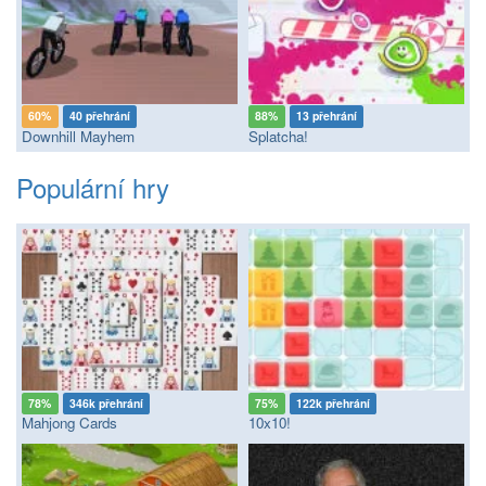
60%
40 přehrání
88%
13 přehrání
Downhill Mayhem
Splatcha!
Populární hry
78%
346k přehrání
75%
122k přehrání
Mahjong Cards
10x10!