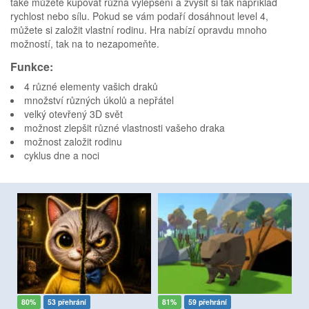
také můžete kupovat různá vylepšení a zvýšit si tak například
rychlost nebo sílu. Pokud se vám podaří dosáhnout level 4,
můžete si založit vlastní rodinu. Hra nabízí opravdu mnoho
možností, tak na to nezapomeňte.
Funkce:
4 různé elementy vašich draků
množství různých úkolů a nepřátel
velký otevřený 3D svět
možnost zlepšit různé vlastnosti vašeho draka
možnost založit rodinu
cyklus dne a noci
80%
53 přehrání
81%
59 přehrání
7