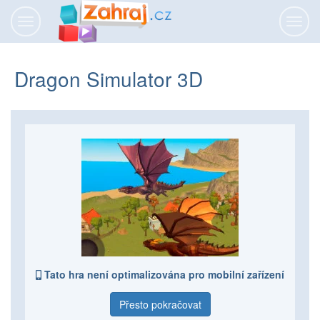
Přepnout
Přepn
navigaci
navig
Dragon Simulator 3D
Tato hra není optimalizována pro mobilní zařízení
Přesto pokračovat