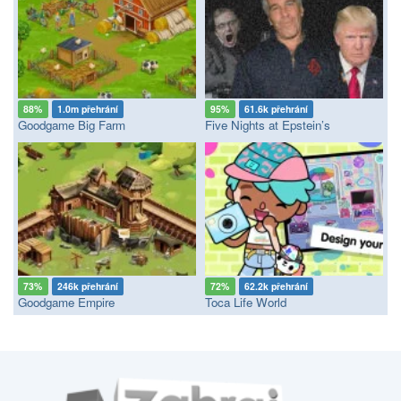
88%
1.0m přehrání
95%
61.6k přehrání
Goodgame Big Farm
Five Nights at Epstein’s
73%
246k přehrání
72%
62.2k přehrání
Goodgame Empire
Toca Life World