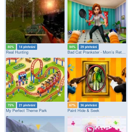
80%
14 přehrání
94%
29 přehrání
Real Hunting
Bad Cat Prankster - Mom’s Return
75%
21 přehrání
67%
36 přehrání
My Perfect Theme Park
Paint Hide & Seek