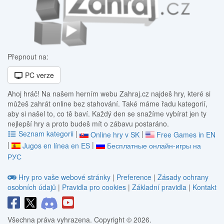
Přepnout na:
PC verze
Ahoj hráč! Na našem herním webu Zahraj.cz najdeš hry, které si
můžeš zahrát online bez stahování. Také máme řadu kategorií,
aby si našel to, co tě baví. Každý den se snažíme vybírat jen ty
nejlepší hry a proto budeš mít o zábavu postaráno.
Seznam kategorii
|
|
Online hry v SK
Free Games in EN
|
|
Jugos en línea en ES
Бесплатные онлайн-игры на
РУС
Hry pro vaše webové stránky
|
Preference
|
Zásady ochrany
osobních údajů
|
Pravidla pro cookies
|
Základní pravidla
|
Kontakt
Všechna práva vyhrazena. Copyright © 2026.