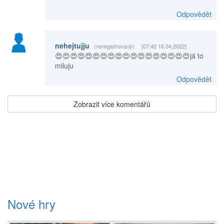
Odpovědět
nehejtujju
(neregistrovaný)
[07:42 16.04.2022]
😍😍😍😍😍😍😍😍😍😍😍😍😍😍😍😍😍😍já to
miluju
Odpovědět
Zobrazit více komentářů
Nové hry