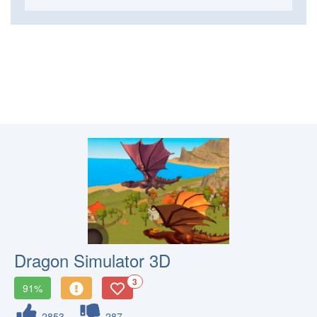
Dragon Simulator 3D
3
91%
2853
287