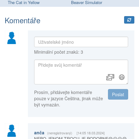
The Cat in Yellow
Beaver Simulator
I'
Komentáře
Minimální počet znaků: 3
😄
Prosím, přidávejte komentáře
Poslat
pouze v jazyce Čeština, jinak může
být vymazán.
anča
(neregistrovaný)
[14:05 18.03.2024]
NEBO JENOM TROCU JE PODOBNE😄😃😀😊