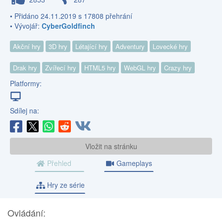
• Přidáno 24.11.2019 s 17808 přehrání
• Vývojář:
CyberGoldfinch
Akční hry
3D hry
Létající hry
Adventury
Lovecké hry
Drak hry
Zvířecí hry
HTML5 hry
WebGL hry
Crazy hry
Platformy:
Sdílej na:
Vložit na stránku
Přehled
Gameplays
Hry ze série
Ovládání: