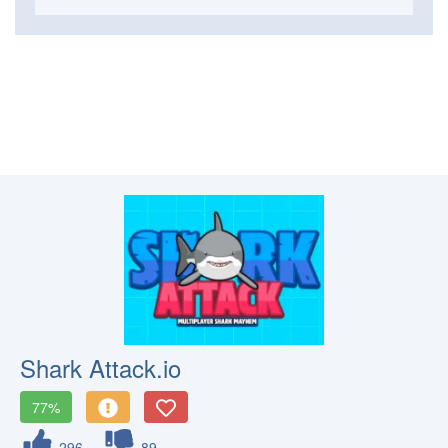
Shark Attack.io
77%
296
89