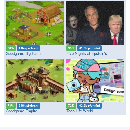
88%
1.0m přehrání
95%
61.6k přehrání
Goodgame Big Farm
Five Nights at Epstein’s
73%
246k přehrání
72%
62.2k přehrání
Goodgame Empire
Toca Life World