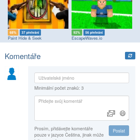
68%
37 přehrání
92%
56 přehrání
8
Paint Hide & Seek
EscapeWaves.io
Ho
Komentáře
Minimální počet znaků: 3
😄
Prosím, přidávejte komentáře
Poslat
pouze v jazyce Čeština, jinak může