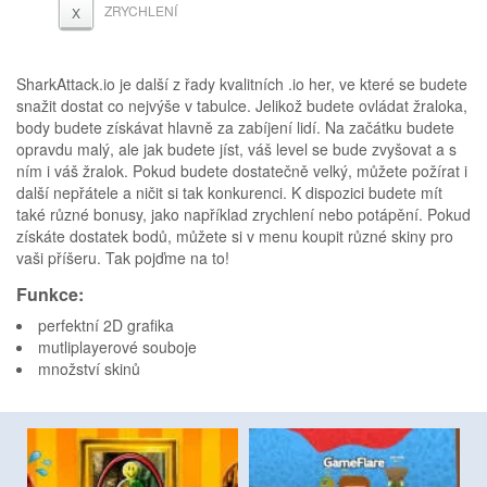
ZRYCHLENÍ
X
SharkAttack.io je další z řady kvalitních .io her, ve které se budete
snažit dostat co nejvýše v tabulce. Jelikož budete ovládat žraloka,
body budete získávat hlavně za zabíjení lidí. Na začátku budete
opravdu malý, ale jak budete jíst, váš level se bude zvyšovat a s
ním i váš žralok. Pokud budete dostatečně velký, můžete požírat i
další nepřátele a ničit si tak konkurenci. K dispozici budete mít
také různé bonusy, jako například zrychlení nebo potápění. Pokud
získáte dostatek bodů, můžete si v menu koupit různé skiny pro
vaši příšeru. Tak pojďme na to!
Funkce:
perfektní 2D grafika
mutliplayerové souboje
množství skinů