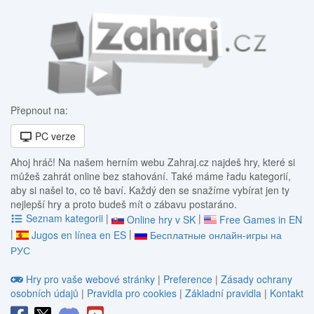
Přepnout na:
PC verze
Ahoj hráč! Na našem herním webu Zahraj.cz najdeš hry, které si
můžeš zahrát online bez stahování. Také máme řadu kategorií,
aby si našel to, co tě baví. Každý den se snažíme vybírat jen ty
nejlepší hry a proto budeš mít o zábavu postaráno.
Seznam kategorii
|
|
Online hry v SK
Free Games in EN
|
|
Jugos en línea en ES
Бесплатные онлайн-игры на
РУС
Hry pro vaše webové stránky
|
Preference
|
Zásady ochrany
osobních údajů
|
Pravidla pro cookies
|
Základní pravidla
|
Kontakt