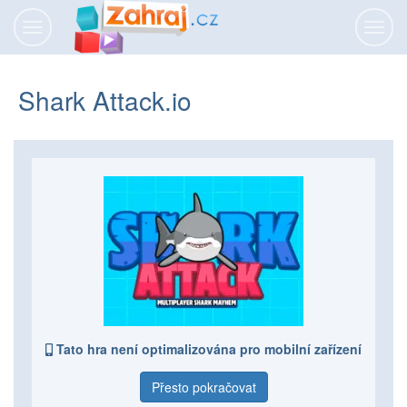
Přepnout
Přepn
navigaci
navig
Shark Attack.io
Tato hra není optimalizována pro mobilní zařízení
Přesto pokračovat