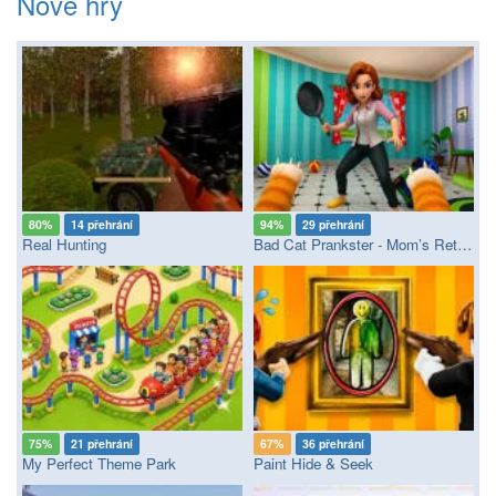
Nové hry
80%
14 přehrání
94%
29 přehrání
Real Hunting
Bad Cat Prankster - Mom’s Return
75%
21 přehrání
67%
36 přehrání
My Perfect Theme Park
Paint Hide & Seek