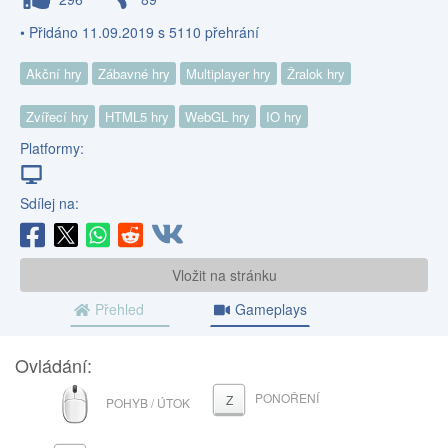
• Přidáno 11.09.2019 s 5110 přehrání
Akční hry
Zábavné hry
Multiplayer hry
Žralok hry
Zvířecí hry
HTML5 hry
WebGL hry
IO hry
Platformy:
Sdílej na:
Vložit na stránku
Přehled
Gameplays
Ovládání:
MYŠ
PONOŘENÍ
Z
POHYB / ÚTOK