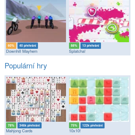
60%
40 přehrání
88%
13 přehrání
Downhill Mayhem
Splatcha!
Populární hry
78%
346k přehrání
75%
122k přehrání
Mahjong Cards
10x10!