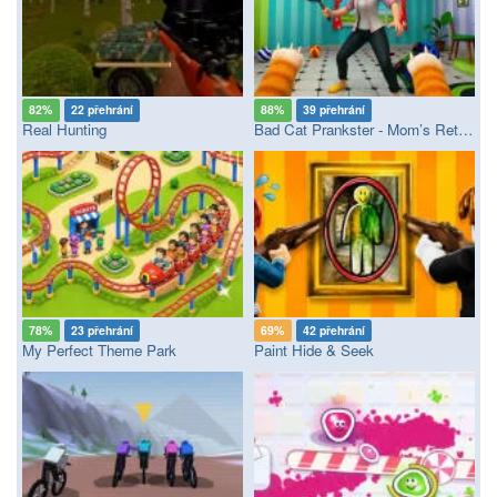
82%
22 přehrání
88%
39 přehrání
Real Hunting
Bad Cat Prankster - Mom’s Return
78%
23 přehrání
69%
42 přehrání
My Perfect Theme Park
Paint Hide & Seek