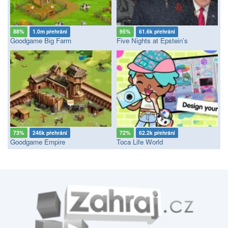
88%
1.0m přehrání
95%
61.6k přehrání
Goodgame Big Farm
Five Nights at Epstein’s
73%
246k přehrání
72%
62.2k přehrání
Goodgame Empire
Toca Life World