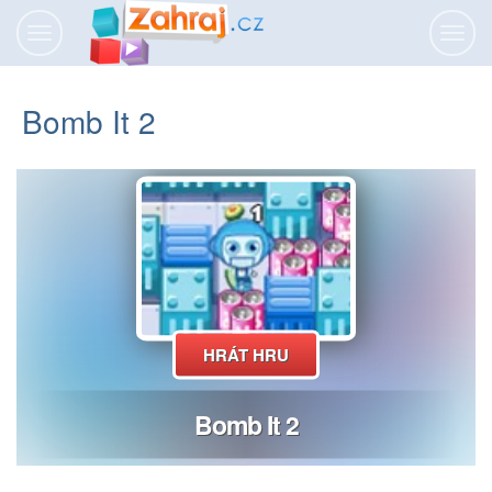
Přepnout
Přepn
navigaci
navig
Bomb It 2