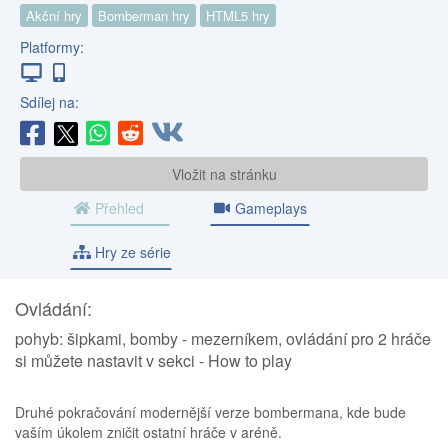
Akční hry
Bomberman hry
HTML5 hry
Platformy:
Sdílej na:
Vložit na stránku
Přehled
Gameplays
Hry ze série
Ovládání:
pohyb: šipkami, bomby - mezerníkem, ovládání pro 2 hráče
si můžete nastavit v sekci - How to play
Druhé pokračování modernější verze bombermana, kde bude
vaším úkolem zničit ostatní hráče v aréně.