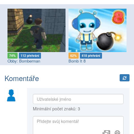
etro
R
74%
112 přehrání
62%
418 přehrání
9
Obby: Bomberman
Bomb It 8
Ex
Komentáře
Minimální počet znaků: 3
😄