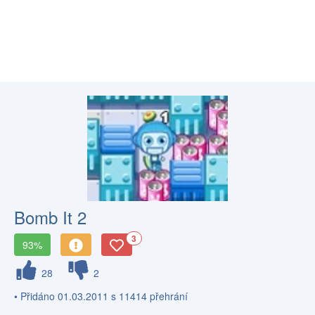
Bomb It 2
3
93%
28
2
• Přidáno 01.03.2011 s 11414 přehrání