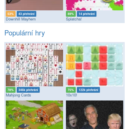
53%
43 přehrání
89%
14 přehrání
Downhill Mayhem
Splatcha!
Populární hry
78%
346k přehrání
75%
122k přehrání
Mahjong Cards
10x10!