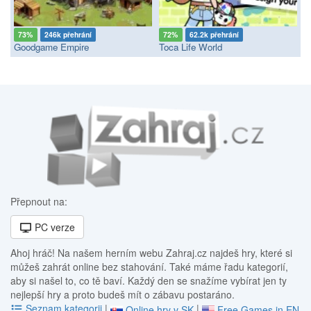
73%
246k přehrání
72%
62.2k přehrání
Goodgame Empire
Toca Life World
Přepnout na:
PC verze
Ahoj hráč! Na našem herním webu Zahraj.cz najdeš hry, které si
můžeš zahrát online bez stahování. Také máme řadu kategorií,
aby si našel to, co tě baví. Každý den se snažíme vybírat jen ty
nejlepší hry a proto budeš mít o zábavu postaráno.
Seznam kategorii
|
|
Online hry v SK
Free Games in EN