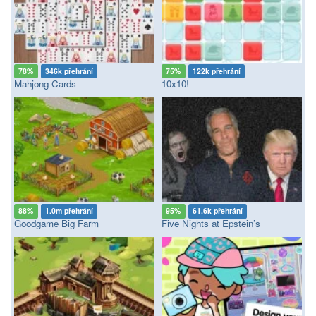
78%
346k přehrání
75%
122k přehrání
Mahjong Cards
10x10!
88%
1.0m přehrání
95%
61.6k přehrání
Goodgame Big Farm
Five Nights at Epstein’s