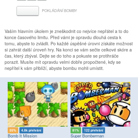
POKLÁDÁNÍ BOMBY
MEZERNÍK
Vaším hlavním úkolem je zneškodnit co nejvíce nepřátel a to do
konce časového limitu. Před vámi je opravdu dlouhá cesta k
tomu, abyste to zvládli. Po každé úspěšné úrovni získáte možnost
si zahrát další úroveň hry. Na konci se vám sečte celkové skóre a
čas, který zbýval. Dejte se do toho a pokuste se protihráče
porazit. Musíte mít opravdu velmi dobře propočtené, kdy se
nepřítel k vám přiblíží, abyste bombu mohli umístit.
etro
R
55%
4.8k přehrání
81%
122 přehrání
9
Bomb It Mission
Super Bomberman
St