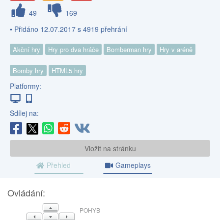
49
169
• Přidáno 12.07.2017 s 4919 přehrání
Akční hry
Hry pro dva hráče
Bomberman hry
Hry v aréně
Bomby hry
HTML5 hry
Platformy:
Sdílej na:
Vložit na stránku
Přehled
Gameplays
Ovládání:
NAHORU
POHYB
VLEVO
DOLŮ
VPRAVO