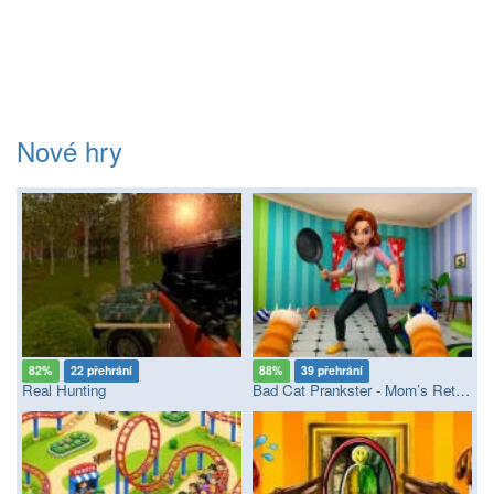
Nové hry
82%
22 přehrání
88%
39 přehrání
Real Hunting
Bad Cat Prankster - Mom’s Return