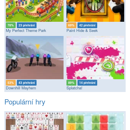
78%
23 přehrání
69%
42 přehrání
My Perfect Theme Park
Paint Hide & Seek
53%
43 přehrání
89%
14 přehrání
Downhill Mayhem
Splatcha!
Populární hry