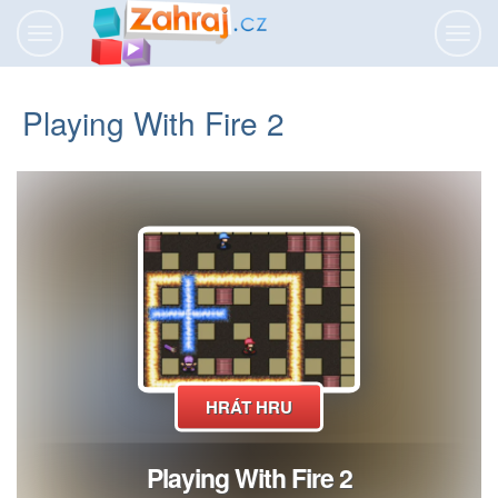
Přepnout
Přepn
navigaci
navig
Playing With Fire 2