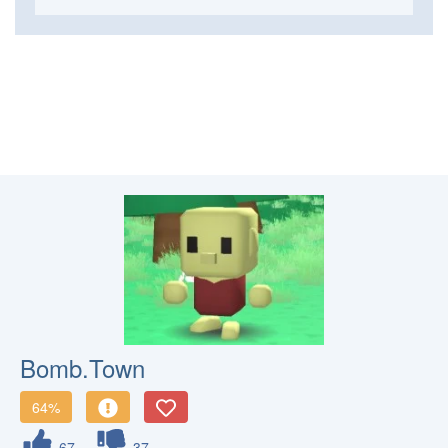
Bomb.Town
64%
67
37