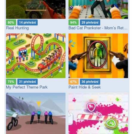
80%
14 přehrání
94%
29 přehrání
Real Hunting
Bad Cat Prankster - Mom’s Return
75%
21 přehrání
67%
36 přehrání
My Perfect Theme Park
Paint Hide & Seek