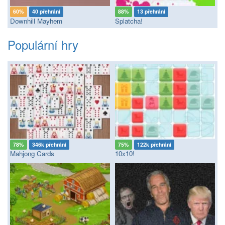
60%
40 přehrání
88%
13 přehrání
Downhill Mayhem
Splatcha!
Populární hry
78%
346k přehrání
75%
122k přehrání
Mahjong Cards
10x10!