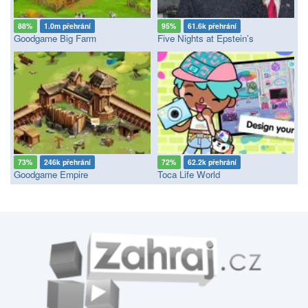
88%
1.0m přehrání
95%
61.6k přehrání
Goodgame Big Farm
Five Nights at Epstein’s
73%
246k přehrání
72%
62.2k přehrání
Goodgame Empire
Toca Life World