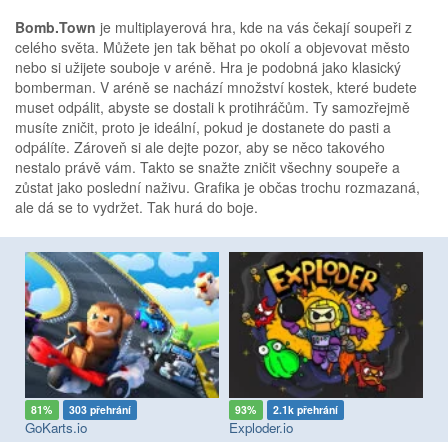
Bomb.Town
je multiplayerová hra, kde na vás čekají soupeři z
celého světa. Můžete jen tak běhat po okolí a objevovat město
nebo si užijete souboje v aréně. Hra je podobná jako klasický
bomberman. V aréně se nachází množství kostek, které budete
muset odpálit, abyste se dostali k protihráčům. Ty samozřejmě
musíte zničit, proto je ideální, pokud je dostanete do pasti a
odpálíte. Zároveň si ale dejte pozor, aby se něco takového
nestalo právě vám. Takto se snažte zničit všechny soupeře a
zůstat jako poslední naživu. Grafika je občas trochu rozmazaná,
ale dá se to vydržet. Tak hurá do boje.
81%
303 přehrání
93%
2.1k přehrání
2
GoKarts.io
Exploder.io
Pl