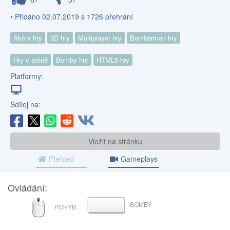
• Přidáno 02.07.2019 s 1726 přehrání
Akční hry
3D hry
Multiplayer hry
Bomberman hry
Hry v aréně
Bomby hry
HTML5 hry
Platformy:
Sdílej na:
Vložit na stránku
Přehled
Gameplays
Ovládání:
MYŠ
BOMBY
MEZERNÍK
POHYB