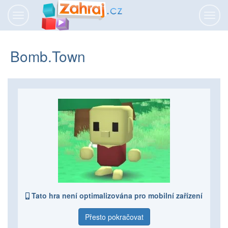
Přepnout
Přepn
navigaci
navig
Bomb.Town
Tato hra není optimalizována pro mobilní zařízení
Přesto pokračovat