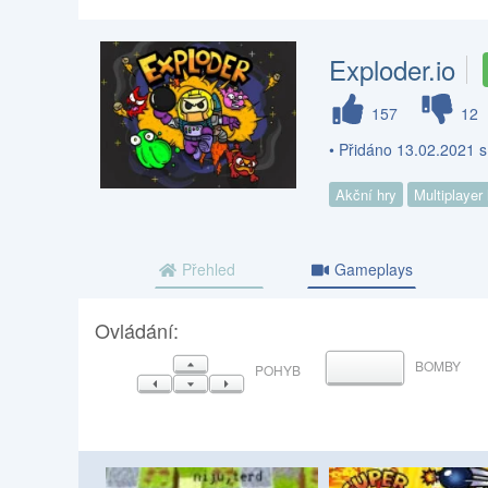
Exploder.io
157
12
• Přidáno 13.02.2021 
Akční hry
Multiplayer
Přehled
Gameplays
Ovládání:
NAHORU
BOMBY
MEZERNÍK
POHYB
VLEVO
DOLŮ
VPRAVO
etro
R