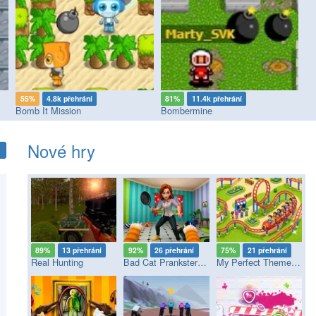
81%
11.4k přehrání
69%
36 přehrání
Bombermine
Paint Hide & Seek
Nové hry
89%
13 přehrání
92%
26 přehrání
75%
21 přehrání
Real Hunting
Bad Cat Prankster - Mom’s Return
My Perfect Theme Park