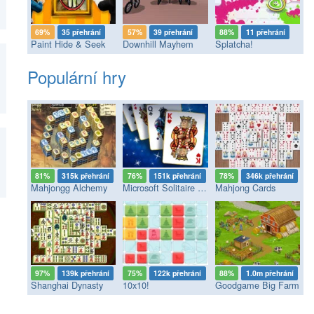
69%
35 přehrání
57%
39 přehrání
88%
11 přehrání
Paint Hide & Seek
Downhill Mayhem
Splatcha!
Populární hry
81%
315k přehrání
76%
151k přehrání
78%
346k přehrání
Mahjongg Alchemy
Microsoft Solitaire Collection
Mahjong Cards
97%
139k přehrání
75%
122k přehrání
88%
1.0m přehrání
Shanghai Dynasty
10x10!
Goodgame Big Farm