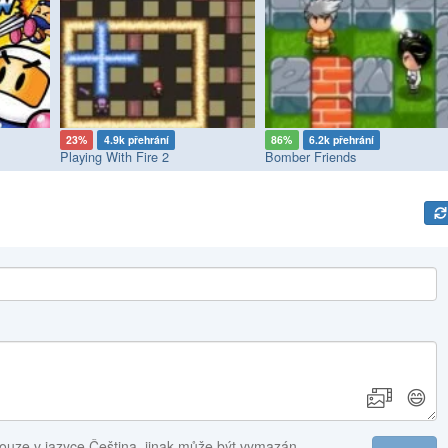
ní
86%
6.2k přehrání
55%
4.8k přehrání
 2
Bomber Friends
Bomb It Mission
😄
ouze v jazyce Čeština, jinak může být vymazán.