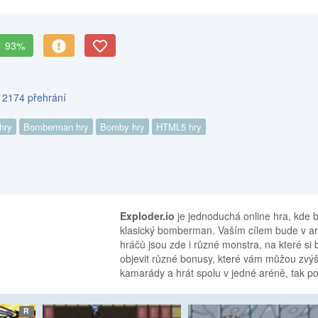
93%
s 2174 přehrání
 hry
Bomberman hry
Bomby hry
HTML5 hry
Exploder.io
je jednoduchá online hra, kde 
klasický bomberman. Vaším cílem bude v aré
hráčů jsou zde i různé monstra, na které 
objevit různé bonusy, které vám můžou zvýš
kamarády a hrát spolu v jedné aréně, tak p