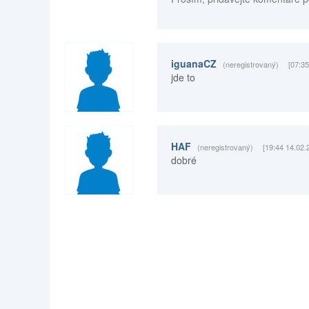
iguanaCZ
(neregistrovaný)
[07:3
jde to
HAF
(neregistrovaný)
[19:44 14.02.
dobré