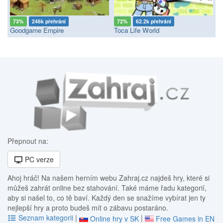
73%
246k přehrání
72%
62.2k přehrání
Goodgame Empire
Toca Life World
Přepnout na:
PC verze
Ahoj hráč! Na našem herním webu Zahraj.cz najdeš hry, které si
můžeš zahrát online bez stahování. Také máme řadu kategorií,
aby si našel to, co tě baví. Každý den se snažíme vybírat jen ty
nejlepší hry a proto budeš mít o zábavu postaráno.
Seznam kategorii
|
|
Online hry v SK
Free Games in EN