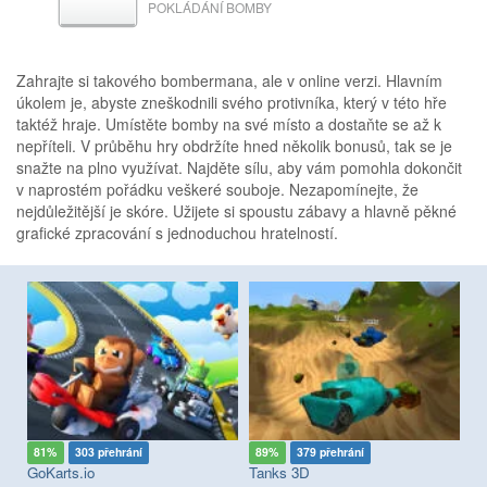
POKLÁDÁNÍ BOMBY
MEZERNÍK
Zahrajte si takového bombermana, ale v online verzi. Hlavním
úkolem je, abyste zneškodnili svého protivníka, který v této hře
taktéž hraje. Umístěte bomby na své místo a dostaňte se až k
nepříteli. V průběhu hry obdržíte hned několik bonusů, tak se je
snažte na plno využívat. Najděte sílu, aby vám pomohla dokončit
v naprostém pořádku veškeré souboje. Nezapomínejte, že
nejdůležitější je skóre. Užijete si spoustu zábavy a hlavně pěkné
grafické zpracování s jednoduchou hratelností.
81%
303 přehrání
89%
379 přehrání
8
GoKarts.io
Tanks 3D
Cu