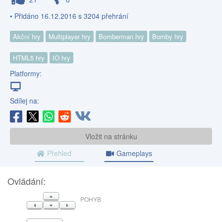
• Přidáno 16.12.2016 s 3204 přehrání
Akční hry
Multiplayer hry
Bomberman hry
Bomby hry
HTML5 hry
IO hry
Platformy:
Sdílej na:
Vložit na stránku
Přehled
Gameplays
Ovládání:
NAHORU
POHYB
VLEVO
DOLŮ
VPRAVO