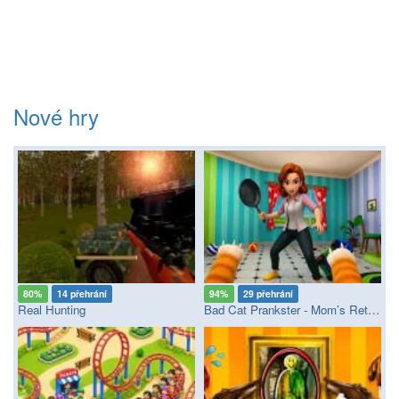
Nové hry
80%
14 přehrání
94%
29 přehrání
Real Hunting
Bad Cat Prankster - Mom’s Return