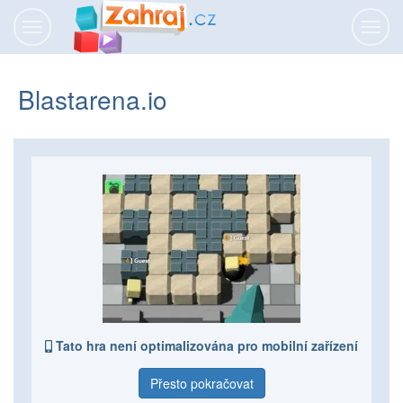
Přepnout
Přepn
navigaci
navig
Blastarena.io
Tato hra není optimalizována pro mobilní zařízení
Přesto pokračovat