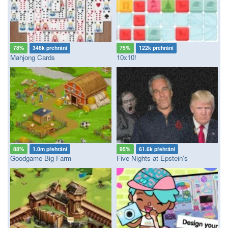
78%
346k přehrání
75%
122k přehrání
Mahjong Cards
10x10!
88%
1.0m přehrání
95%
61.6k přehrání
Goodgame Big Farm
Five Nights at Epstein’s