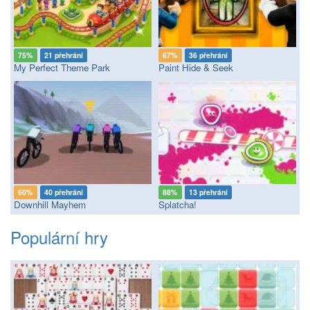
75%
21 přehrání
67%
36 přehrání
My Perfect Theme Park
Paint Hide & Seek
60%
40 přehrání
88%
13 přehrání
Downhill Mayhem
Splatcha!
Populární hry