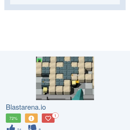
Blastarena.io
1
72%
21
8