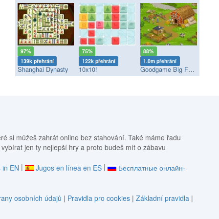
97%
75%
88%
139k přehrání
122k přehrání
1.0m přehrání
Shanghai Dynasty
10x10!
Goodgame Big Farm
eré si můžeš zahrát online bez stahování. Také máme řadu
 vybírat jen ty nejlepší hry a proto budeš mít o zábavu
|
|
 in EN
Jugos en línea en ES
Бесплатные онлайн-
any osobních údajů
|
Pravidla pro cookies
|
Základní pravidla
|