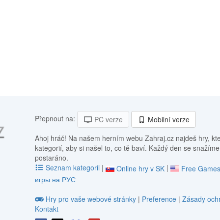
Přepnout na:
PC verze
Mobilní verze
Ahoj hráč! Na našem herním webu Zahraj.cz najdeš hry, kt
kategorií, aby si našel to, co tě baví. Každý den se snažíme
postaráno.
Seznam kategorii
|
|
Online hry v SK
Free Games
игры на РУС
Hry pro vaše webové stránky
|
Preference
|
Zásady ochr
Kontakt