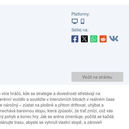
Platformy:
Sdílej na:
Vložit na stránku
 více hráčů, kde se strategie a dovednosti střetávají na
erénní vozidlo a soutěžte v intenzivních bitvách v reálném čase
e náročný – zůstat na plošině a přitom driftovat, uhýbat a
echává barevnou stopu, která způsobí, že trať zmizí, což vás
atný pohyb a konec hry. Jak se aréna zmenšuje, počítá se každá
naplánujte trasu, abyste se vyhnuli vlastní stopě, a zároveň