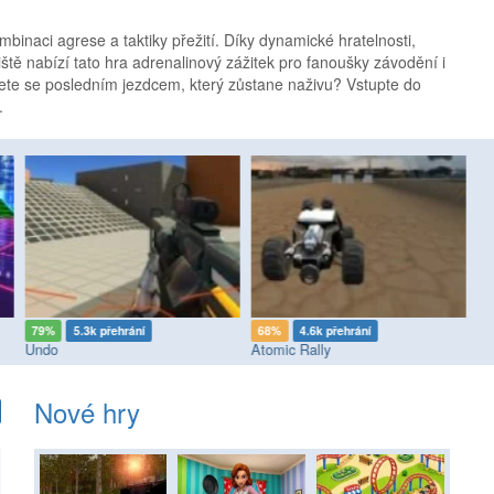
binaci agrese a taktiky přežití. Díky dynamické hratelnosti,
iště nabízí tato hra adrenalinový zážitek pro fanoušky závodění i
nete se posledním jezdcem, který zůstane naživu? Vstupte do
.
79%
5.3k přehrání
68%
4.6k přehrání
6
Undo
Atomic Rally
Wo
Nové hry