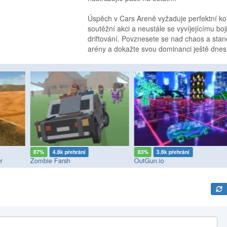
Úspěch v Cars Areně vyžaduje perfektní kom
soutěžní akci a neustále se vyvíjejícímu boj
driftování. Povznesete se nad chaos a sta
arény a dokažte svou dominanci ještě dnes
87%
4.8k přehrání
83%
3.8k přehrání
r
Zombie Farsh
OutGun.io