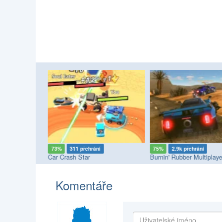
73%
311 přehrání
75%
2.9k přehrání
Car Crash Star
Burnin' Rubber Multiplaye
Komentáře