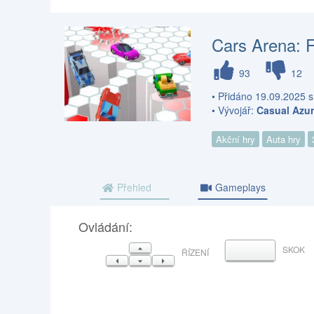
Cars Arena: 
93
12
• Přidáno 19.09.2025 s
• Vývojář:
Casual Azu
Akční hry
Auta hry
Přehled
Gameplays
Ovládání:
NAHORU
SKOK
MEZERNÍK
ŘÍZENÍ
VLEVO
DOLŮ
VPRAVO