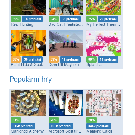
82%
18 přehrání
94%
38 přehrání
75%
22 přehrání
Real Hunting
Bad Cat Prankster - Mom’s Return
My Perfect Theme Park
68%
39 přehrání
53%
41 přehrání
89%
14 přehrání
Paint Hide & Seek
Downhill Mayhem
Splatcha!
Populární hry
81%
76%
78%
315k přehrání
151k přehrání
346k přehrání
Mahjongg Alchemy
Microsoft Solitaire Collection
Mahjong Cards