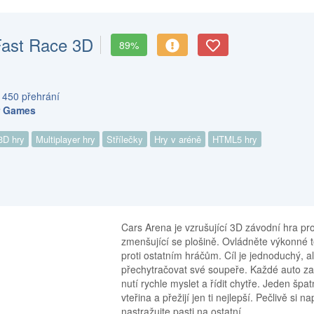
Fast Race 3D
89%
 450 přehrání
r Games
3D hry
Multiplayer hry
Střílečky
Hry v aréně
HTML5 hry
Cars Arena je vzrušující 3D závodní hra pro
zmenšující se plošině. Ovládněte výkonné t
proti ostatním hráčům. Cíl je jednoduchý, al
přechytračovat své soupeře. Každé auto zan
nutí rychle myslet a řídit chytře. Jeden šp
vteřina a přežijí jen ti nejlepší. Pečlivě si 
nastražujte pasti na ostatní.