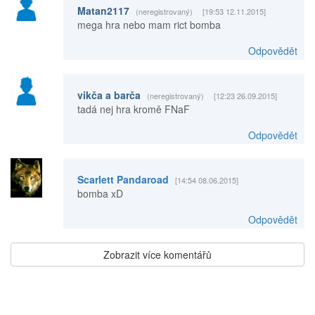
Matan2117
(neregistrovaný)
[19:53 12.11.2015]
mega hra nebo mam rict bomba
Odpovědět
vikča a barča
(neregistrovaný)
[12:23 26.09.2015]
tadá nej hra kromě FNaF
Odpovědět
Scarlett Pandaroad
[14:54 08.06.2015]
bomba xD
Odpovědět
Zobrazit více komentářů