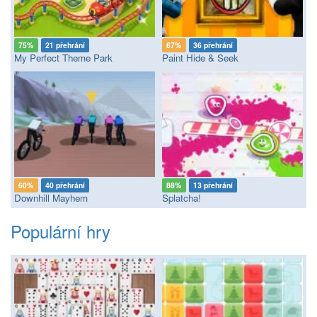
75%
21 přehrání
67%
36 přehrání
My Perfect Theme Park
Paint Hide & Seek
60%
40 přehrání
88%
13 přehrání
Downhill Mayhem
Splatcha!
Populární hry