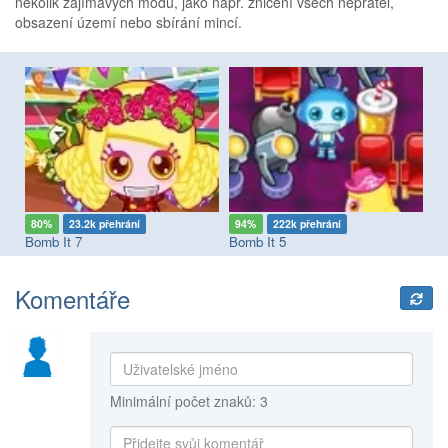
několik zajímavých módů, jako např. zničení všech nepřátel,
obsazení území nebo sbírání mincí.
80%
23.2k přehrání
94%
222k přehrání
8
Bomb It 7
Bomb It 5
Bo
Komentáře
Minimální počet znaků: 3