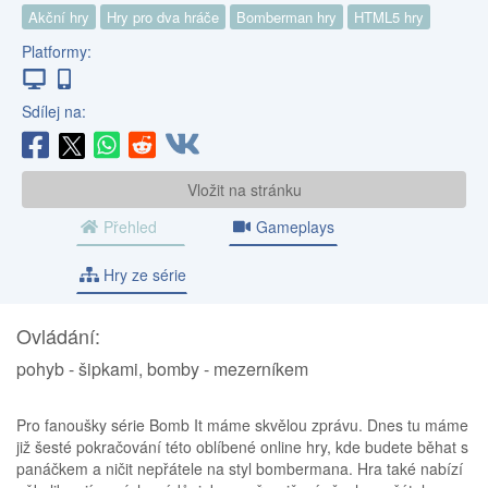
Akční hry
Hry pro dva hráče
Bomberman hry
HTML5 hry
Platformy:
Sdílej na:
Vložit na stránku
Přehled
Gameplays
Hry ze série
Ovládání:
pohyb - šipkami, bomby - mezerníkem
Pro fanoušky série Bomb It máme skvělou zprávu. Dnes tu máme
již šesté pokračování této oblíbené online hry, kde budete běhat s
panáčkem a ničit nepřátele na styl bombermana. Hra také nabízí