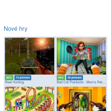
Nové hry
80%
14 přehrání
94%
29 přehrání
Real Hunting
Bad Cat Prankster - Mom’s Return