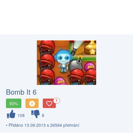
Bomb It 6
7
93%
108
8
• Přidáno 13.09.2013 s 26594 přehrání