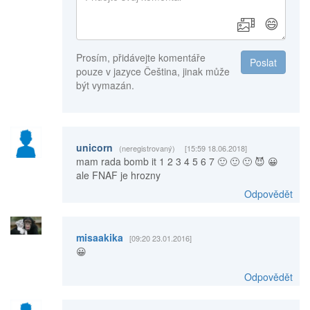
😄
Prosím, přidávejte komentáře
Poslat
pouze v jazyce Čeština, jinak může
být vymazán.
unicorn
(neregistrovaný)
[15:59 18.06.2018]
mam rada bomb it 1 2 3 4 5 6 7 🙂 🙂 🙂 😈 😀
ale FNAF je hrozny
Odpovědět
misaakika
[09:20 23.01.2016]
😀
Odpovědět