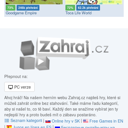
73%
246k přehrání
72%
62.2k přehrání
Goodgame Empire
Toca Life World
Přepnout na:
PC verze
Ahoj hráč! Na našem herním webu Zahraj.cz najdeš hry, které si
můžeš zahrát online bez stahování. Také máme řadu kategorií,
aby si našel to, co tě baví. Každý den se snažíme vybírat jen ty
nejlepší hry a proto budeš mít o zábavu postaráno.
Seznam kategorii
|
|
Online hry v SK
Free Games in EN
|
|
Jugos en línea en ES
Бесплатные онлайн-игры на