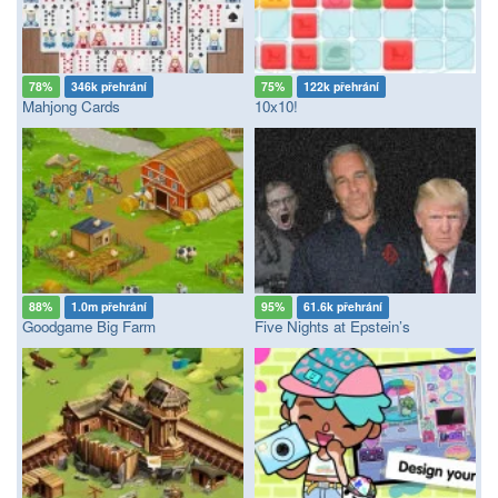
78%
346k přehrání
75%
122k přehrání
Mahjong Cards
10x10!
88%
1.0m přehrání
95%
61.6k přehrání
Goodgame Big Farm
Five Nights at Epstein’s