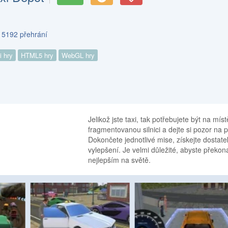
s 5192 přehrání
i hry
HTML5 hry
WebGL hry
Jelikož jste taxi, tak potřebujete být na mí
fragmentovanou silnici a dejte si pozor na p
Dokončete jednotlivé mise, získejte dostate
vylepšení. Je velmi důležité, abyste překona
nejlepším na světě.