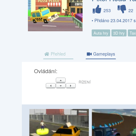
253
22
• Přidáno 23.04.2017 
Auta hry
3D hry
Tax
Přehled
Gameplays
Ovládání:
NAHORU
ŘÍZENÍ
VLEVO
DOLŮ
VPRAVO