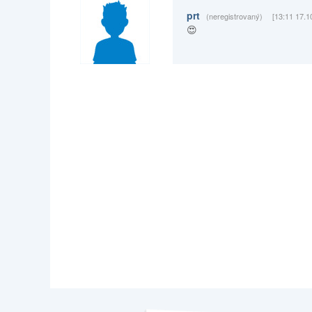
prt
(neregistrovaný)
[13:11 17.1
😍