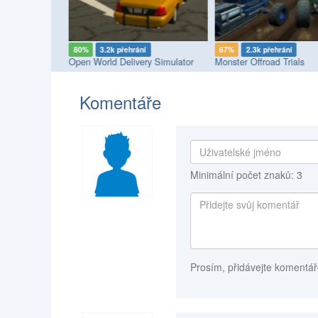
í
80%
3.2k přehrání
67%
2.3k přehrání
mulator
Open World Delivery Simulator
Monster Offroad Trials
Komentáře
Minimální počet znaků: 3
Prosím, přidávejte komentář