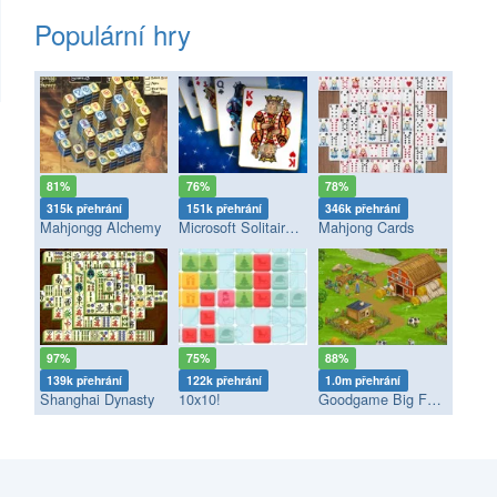
Populární hry
81%
76%
78%
315k přehrání
151k přehrání
346k přehrání
Mahjongg Alchemy
Microsoft Solitaire Collection
Mahjong Cards
97%
75%
88%
139k přehrání
122k přehrání
1.0m přehrání
Shanghai Dynasty
10x10!
Goodgame Big Farm