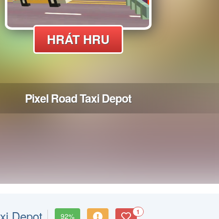
xi Depot
1
92%