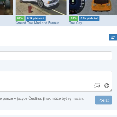
82%
6.1k přehrání
83%
6.8k přehrání
Crazed Taxi Mad and Furious
Taxi City
😄
e pouze v jazyce Čeština, jinak může být vymazán.
Poslat