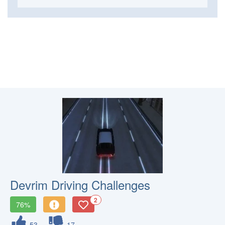
Devrim Driving Challenges
2
76%
53
17