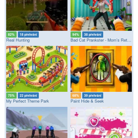
82%
18 přehrání
94%
38 přehrání
Real Hunting
Bad Cat Prankster - Mom’s Return
75%
22 přehrání
68%
39 přehrání
My Perfect Theme Park
Paint Hide & Seek