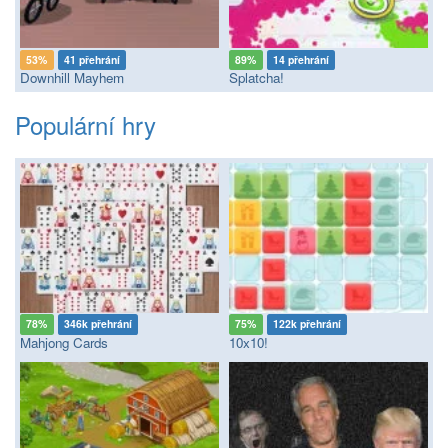
53%
41 přehrání
89%
14 přehrání
Downhill Mayhem
Splatcha!
Populární hry
78%
346k přehrání
75%
122k přehrání
Mahjong Cards
10x10!