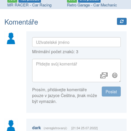
MR RACER - Car Racing
Retro Garage - Car Mechanic
Ra
Komentáře
Minimální počet znaků: 3
😄
Prosím, přidávejte komentáře
Poslat
pouze v jazyce Čeština, jinak může
být vymazán.
dark
(neregistrovaný)
[21:34 25.07.2022]