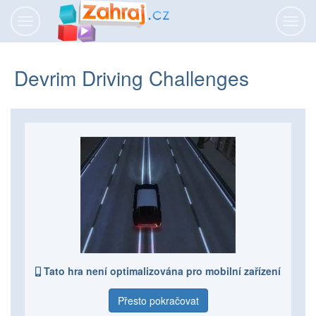
Přepnout
Přepn
navigaci
navig
Devrim Driving Challenges
Tato hra není optimalizována pro mobilní zařízení
Přesto pokračovat