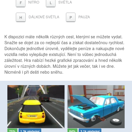
NITRO
SVĚTLA
F
L
DÁLKOVÉ SVĚTLA
PAUZA
H
P
K dispozici máte několik různých cest, kterými se můžete vydat.
Snažte se dojet za co nejlepší čas a získat dostatečnou rychlost.
Dokončujte jednotlivé úrovně, vydělejte peníze a nakupujte nové
vozidla nebo vylepšujte existující. Není to vůbec jednoduchá
záležitost. Hra nabízí hezké grafické zpracování a hned několik
úrovní v různých dobách. Můžete jet jak večer, tak i ve dne.
Nicméně i při dešti nebo sněhu.
75%
1.3k přehrání
84%
3.1k přehrání
9