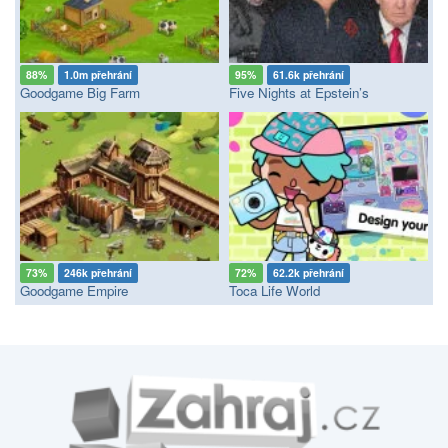
88%
1.0m přehrání
95%
61.6k přehrání
Goodgame Big Farm
Five Nights at Epstein’s
73%
246k přehrání
72%
62.2k přehrání
Goodgame Empire
Toca Life World