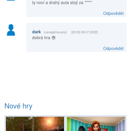
ty noví a drahý auta stojí za *****
Odpovědět
dark
(neregistrovaný)
[20:53 09.07.2022]
dobrá hra 😎
Odpovědět
Nové hry