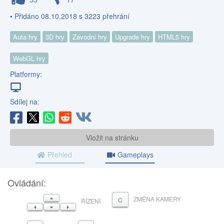
• Přidáno 08.10.2018 s 3223 přehrání
Auta hry
3D hry
Závodní hry
Upgrade hry
HTML5 hry
WebGL hry
Platformy:
Sdílej na:
Vložit na stránku
Přehled
Gameplays
Ovládání:
NAHORU
ZMĚNA KAMERY
C
ŘÍZENÍ
VLEVO
DOLŮ
VPRAVO