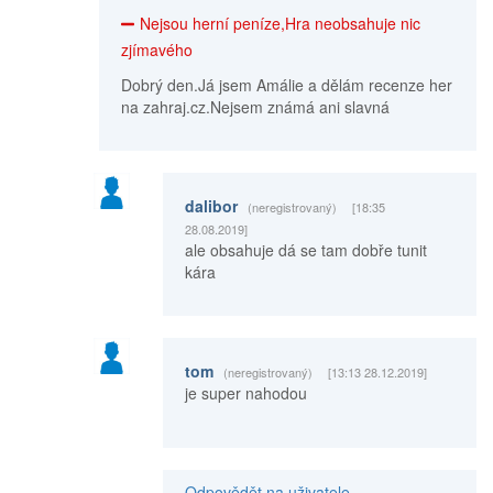
Nejsou herní peníze,Hra neobsahuje nic
zjímavého
Dobrý den.Já jsem Amálie a dělám recenze her
na zahraj.cz.Nejsem známá ani slavná
dalibor
(neregistrovaný)
[18:35
28.08.2019]
ale obsahuje dá se tam dobře tunit
kára
tom
(neregistrovaný)
[13:13 28.12.2019]
je super nahodou
Odpovědět na uživatele