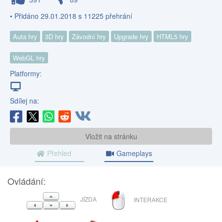
• Přidáno 29.01.2018 s 11225 přehrání
Auta hry
3D hry
Závodní hry
Upgrade hry
HTML5 hry
WebGL hry
Platformy:
Sdílej na:
Vložit na stránku
Přehled
Gameplays
Ovládání:
LEVÉ
NAHORU
JÍZDA
INTERAKCE
TLAČÍTKO
VLEVO
DOLŮ
VPRAVO
MYŠI