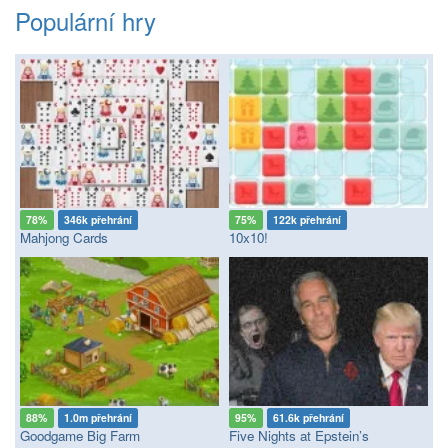
Populární hry
78%
346k přehrání
75%
122k přehrání
Mahjong Cards
10x10!
88%
1.0m přehrání
95%
61.6k přehrání
Goodgame Big Farm
Five Nights at Epstein’s