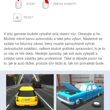
ROLOVACÍ
PRAVÉ
ZOOM
ZMĚNA KAMERY
KOLEČKO
TLAČÍTKO
MYŠI
RESET
R
V této gamese budete vytvářet svůj vlastní vůz. Otestujte si ho.
Můžete měnit barvu automobilu a také jeho výkon. Následně se
vydáte na bláznivý závod, který musíte samozřejmě vyhrát.
Jednoduché ovládání, celkem slušné grafické zpracování, to je to,
co vás ve hře čeká. Hledejte způsoby, jak své auto vylepšit a
zvládat ostré zatáčky jako profesionál. Také si dávejte pozor na
to, jak je auto těžké, protože čím těžší je, tak tím pomalejší bude.