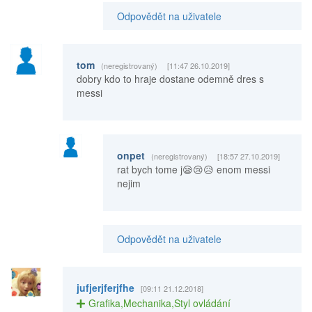
Odpovědět na uživatele
tom
(neregistrovaný)
[11:47 26.10.2019]
dobry kdo to hraje dostane odemně dres s
messi
onpet
(neregistrovaný)
[18:57 27.10.2019]
rat bych tome j😪😢😥 enom messi
nejim
Odpovědět na uživatele
jufjerjferjfhe
[09:11 21.12.2018]
Grafika,Mechanika,Styl ovládání