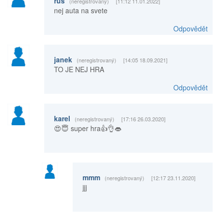
rus
(neregistrovaný)
[11:12 11.01.2022]
nej auta na svete
Odpovědět
janek
(neregistrovaný)
[14:05 18.09.2021]
TO JE NEJ HRA
Odpovědět
karel
(neregistrovaný)
[17:16 26.03.2020]
😍😇 super hra👍👌👄
mmm
(neregistrovaný)
[12:17 23.11.2020]
jjj