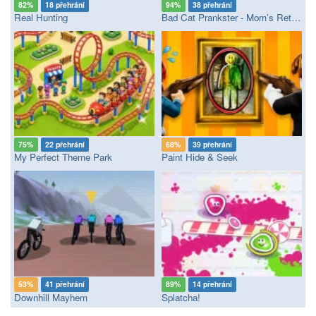
82%
18 přehrání
94%
38 přehrání
Real Hunting
Bad Cat Prankster - Mom’s Return
75%
22 přehrání
68%
39 přehrání
My Perfect Theme Park
Paint Hide & Seek
53%
41 přehrání
89%
14 přehrání
Downhill Mayhem
Splatcha!