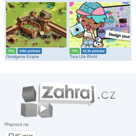
73%
246k přehrání
72%
62.2k přehrání
Goodgame Empire
Toca Life World
Přepnout na:
PC verze