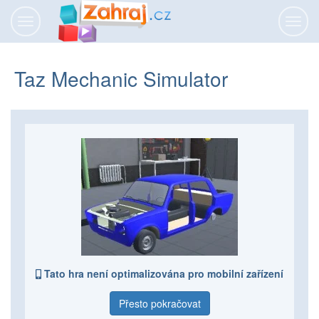
Přepnout
Přepn
navigaci
navig
Taz Mechanic Simulator
Tato hra není optimalizována pro mobilní zařízení
Přesto pokračovat