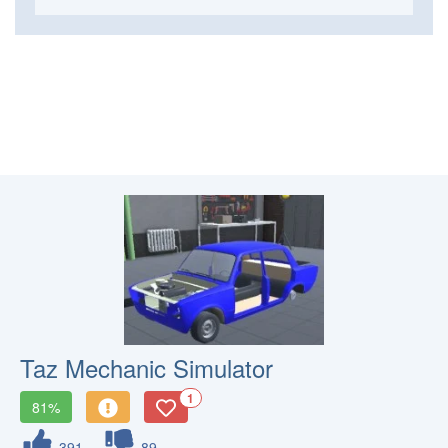
Taz Mechanic Simulator
1
81%
391
89