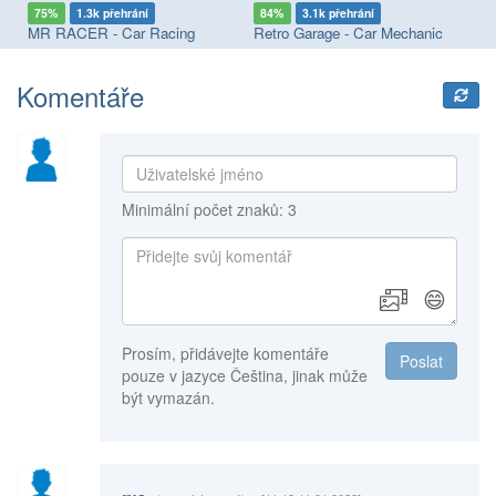
75%
1.3k přehrání
84%
3.1k přehrání
9
MR RACER - Car Racing
Retro Garage - Car Mechanic
Ra
Komentáře
Minimální počet znaků: 3
😄
Prosím, přidávejte komentáře
Poslat
pouze v jazyce Čeština, jinak může
být vymazán.