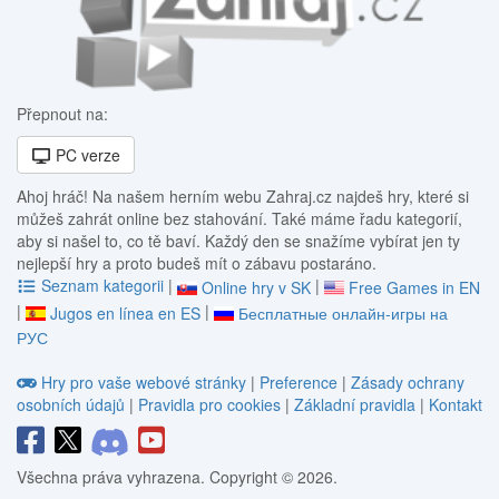
Přepnout na:
PC verze
Ahoj hráč! Na našem herním webu Zahraj.cz najdeš hry, které si
můžeš zahrát online bez stahování. Také máme řadu kategorií,
aby si našel to, co tě baví. Každý den se snažíme vybírat jen ty
nejlepší hry a proto budeš mít o zábavu postaráno.
Seznam kategorii
|
|
Online hry v SK
Free Games in EN
|
|
Jugos en línea en ES
Бесплатные онлайн-игры на
РУС
Hry pro vaše webové stránky
|
Preference
|
Zásady ochrany
osobních údajů
|
Pravidla pro cookies
|
Základní pravidla
|
Kontakt
Všechna práva vyhrazena. Copyright © 2026.