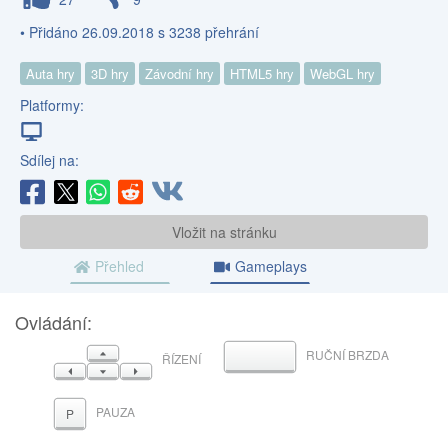
• Přidáno 26.09.2018 s 3238 přehrání
Auta hry
3D hry
Závodní hry
HTML5 hry
WebGL hry
Platformy:
Sdílej na:
Vložit na stránku
Přehled
Gameplays
Ovládání:
NAHORU
RUČNÍ BRZDA
MEZERNÍK
ŘÍZENÍ
VLEVO
DOLŮ
VPRAVO
PAUZA
P