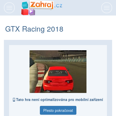
Přepnout
Přepn
navigaci
navig
GTX Racing 2018
Tato hra není optimalizována pro mobilní zařízení
Přesto pokračovat