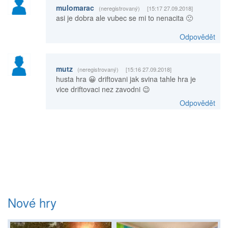
mulomarac
(neregistrovaný)
[15:17 27.09.2018]
asi je dobra ale vubec se mi to nenacita 🙁
Odpovědět
mutz
(neregistrovaný)
[15:16 27.09.2018]
husta hra 😀 driftovani jak svina tahle hra je
vice driftovaci nez zavodni 😉
Odpovědět
Nové hry