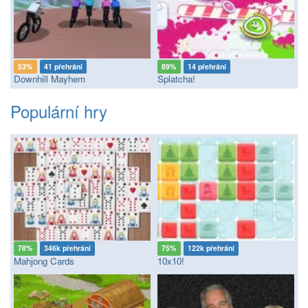
53%
41 přehrání
89%
14 přehrání
Downhill Mayhem
Splatcha!
Populární hry
78%
346k přehrání
75%
122k přehrání
Mahjong Cards
10x10!