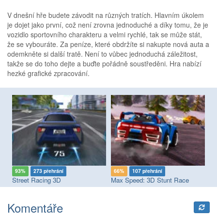
V dnešní hře budete závodit na různých tratích. Hlavním úkolem
je dojet jako první, což není zrovna jednoduché a díky tomu, že je
vozidlo sportovního charakteru a velmi rychlé, tak se může stát,
že se vybouráte. Za peníze, které obdržíte si nakupte nová auta a
odemkněte si další tratě. Není to vůbec jednoduchá záležitost,
takže se do toho dejte a buďte pořádně soustředěni. Hra nabízí
hezké grafické zpracování.
93%
273 přehrání
66%
107 přehrání
9
Street Racing 3D
Max Speed: 3D Stunt Race
Komentáře