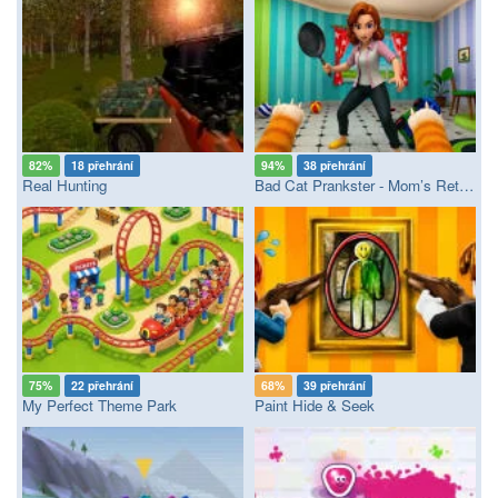
82%
18 přehrání
94%
38 přehrání
Real Hunting
Bad Cat Prankster - Mom’s Return
75%
22 přehrání
68%
39 přehrání
My Perfect Theme Park
Paint Hide & Seek