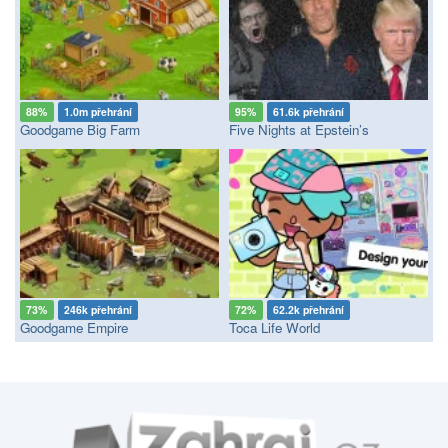
88%
1.0m přehrání
95%
61.6k přehrání
Goodgame Big Farm
Five Nights at Epstein’s
73%
246k přehrání
72%
62.2k přehrání
Goodgame Empire
Toca Life World