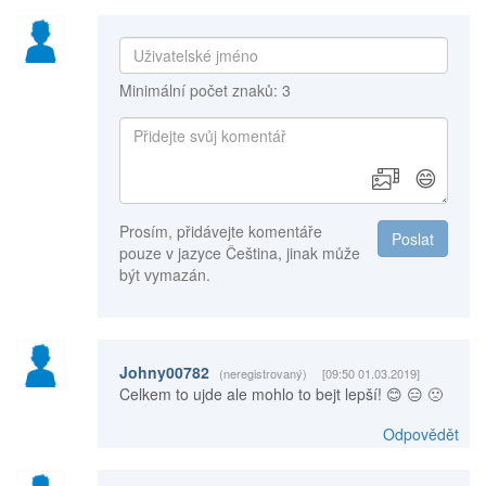
Minimální počet znaků: 3
😄
Prosím, přidávejte komentáře
Poslat
pouze v jazyce Čeština, jinak může
být vymazán.
Johny00782
(neregistrovaný)
[09:50 01.03.2019]
Celkem to ujde ale mohlo to bejt lepší! 😊 😑 🙁
Odpovědět