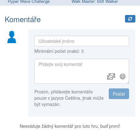
Hyper Wave Challenge
Walk Master: Stilt Walker
Wa
Komentáře
Minimální počet znaků: 3
😄
Prosím, přidávejte komentáře
Poslat
pouze v jazyce Čeština, jinak může
být vymazán.
Neexistuje žádný komentář pro tuto hru, buď první!