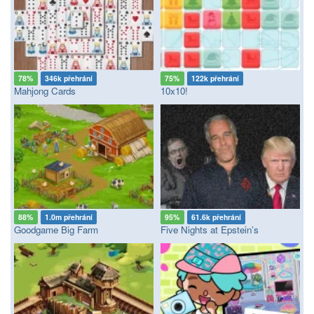
78%
346k přehrání
75%
122k přehrání
Mahjong Cards
10x10!
88%
1.0m přehrání
95%
61.6k přehrání
Goodgame Big Farm
Five Nights at Epstein’s