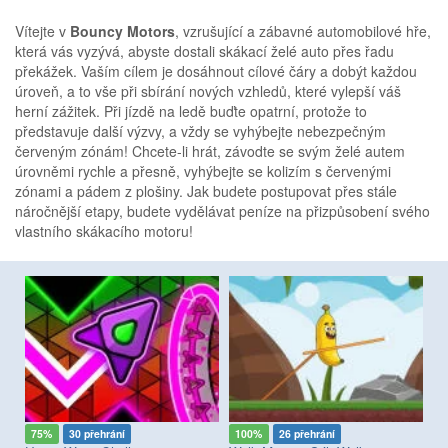
Vítejte v
Bouncy Motors
, vzrušující a zábavné automobilové hře,
která vás vyzývá, abyste dostali skákací želé auto přes řadu
překážek. Vaším cílem je dosáhnout cílové čáry a dobýt každou
úroveň, a to vše při sbírání nových vzhledů, které vylepší váš
herní zážitek. Při jízdě na ledě buďte opatrní, protože to
představuje další výzvy, a vždy se vyhýbejte nebezpečným
červeným zónám! Chcete-li hrát, závodte se svým želé autem
úrovněmi rychle a přesně, vyhýbejte se kolizím s červenými
zónami a pádem z plošiny. Jak budete postupovat přes stále
náročnější etapy, budete vydělávat peníze na přizpůsobení svého
vlastního skákacího motoru!
75%
30 přehrání
100%
26 přehrání
8