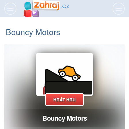
Přepnout
Přepn
navigaci
navig
Bouncy Motors