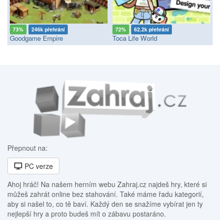
73%
246k přehrání
72%
62.2k přehrání
Goodgame Empire
Toca Life World
Přepnout na:
PC verze
Ahoj hráč! Na našem herním webu Zahraj.cz najdeš hry, které si
můžeš zahrát online bez stahování. Také máme řadu kategorií,
aby si našel to, co tě baví. Každý den se snažíme vybírat jen ty
nejlepší hry a proto budeš mít o zábavu postaráno.