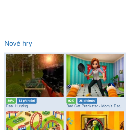
Nové hry
89%
13 přehrání
92%
26 přehrání
Real Hunting
Bad Cat Prankster - Mom’s Return