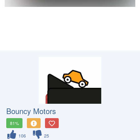
Bouncy Motors
81%
106
25