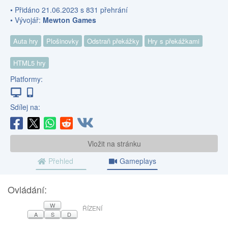
• Přidáno 21.06.2023 s 831 přehrání
• Vývojář:
Mewton Games
Auta hry
Plošinovky
Odstraň překážky
Hry s překážkami
HTML5 hry
Platformy:
Sdílej na:
Vložit na stránku
Přehled
Gameplays
Ovládání:
W
ŘÍZENÍ
A
S
D