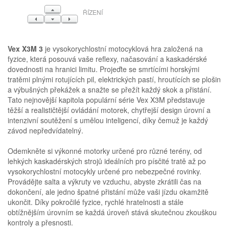
NAHORU
ŘÍZENÍ
VLEVO
DOLŮ
VPRAVO
Vex X3M 3
je vysokorychlostní motocyklová hra založená na
fyzice, která posouvá vaše reflexy, načasování a kaskadérské
dovednosti na hranici limitu. Projeďte se smrtícími horskými
tratěmi plnými rotujících pil, elektrických pastí, hroutících se plošin
a výbušných překážek a snažte se přežít každý skok a přistání.
Tato nejnovější kapitola populární série Vex X3M představuje
těžší a realističtější ovládání motorek, chytřejší design úrovní a
intenzivní soutěžení s umělou inteligencí, díky čemuž je každý
závod nepředvídatelný.
Odemkněte si výkonné motorky určené pro různé terény, od
lehkých kaskadérských strojů ideálních pro písčité tratě až po
vysokorychlostní motocykly určené pro nebezpečné rovinky.
Provádějte salta a výkruty ve vzduchu, abyste zkrátili čas na
dokončení, ale jedno špatné přistání může vaši jízdu okamžitě
ukončit. Díky pokročilé fyzice, rychlé hratelnosti a stále
obtížnějším úrovním se každá úroveň stává skutečnou zkouškou
kontroly a přesnosti.