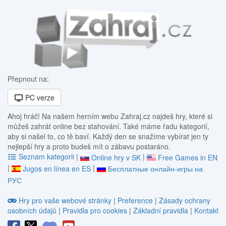
Přepnout na:
PC verze
Ahoj hráč! Na našem herním webu Zahraj.cz najdeš hry, které si
můžeš zahrát online bez stahování. Také máme řadu kategorií,
aby si našel to, co tě baví. Každý den se snažíme vybírat jen ty
nejlepší hry a proto budeš mít o zábavu postaráno.
Seznam kategorii
|
|
Online hry v SK
Free Games in EN
|
|
Jugos en línea en ES
Бесплатные онлайн-игры на
РУС
Hry pro vaše webové stránky
|
Preference
|
Zásady ochrany
osobních údajů
|
Pravidla pro cookies
|
Základní pravidla
|
Kontakt