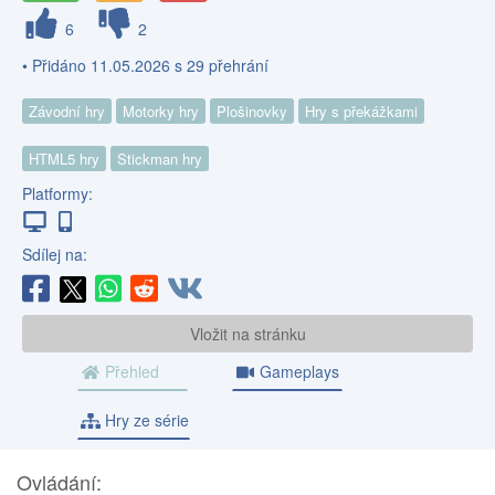
6
2
• Přidáno 11.05.2026 s 29 přehrání
Závodní hry
Motorky hry
Plošinovky
Hry s překážkami
HTML5 hry
Stickman hry
Platformy:
Sdílej na:
Vložit na stránku
Přehled
Gameplays
Hry ze série
Ovládání: