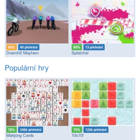
60%
40 přehrání
88%
13 přehrání
Downhill Mayhem
Splatcha!
Populární hry
78%
346k přehrání
75%
122k přehrání
Mahjong Cards
10x10!