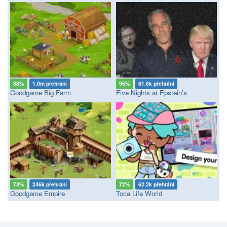
88%
1.0m přehrání
95%
61.6k přehrání
Goodgame Big Farm
Five Nights at Epstein’s
73%
246k přehrání
72%
62.2k přehrání
Goodgame Empire
Toca Life World