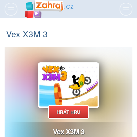
Přepnout
Přepn
navigaci
navig
Vex X3M 3