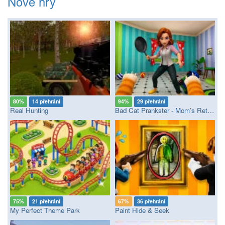
Nové hry
80%
14 přehrání
94%
29 přehrání
Real Hunting
Bad Cat Prankster - Mom’s Return
75%
21 přehrání
67%
36 přehrání
My Perfect Theme Park
Paint Hide & Seek