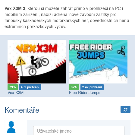
Vex X3M 3
, kterou si můžete zahrát přímo v prohlížeči na PC i
mobilním zařízení, nabízí adrenalinové závodní zážitky pro
fanoušky kaskadérských motorkářských her, dovednostních her a
extrémních překážkových výzev.
79%
452 přehrání
82%
2.4k přehrání
7
Vex X3M
Free Rider Jumps
Su
Komentáře