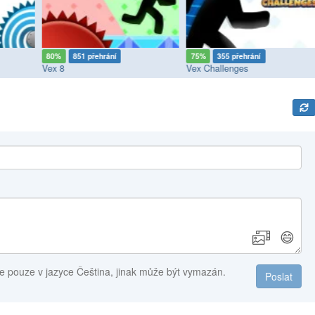
80%
851 přehrání
75%
355 přehrání
Vex 8
Vex Challenges
😄
e pouze v jazyce Čeština, jinak může být vymazán.
Poslat