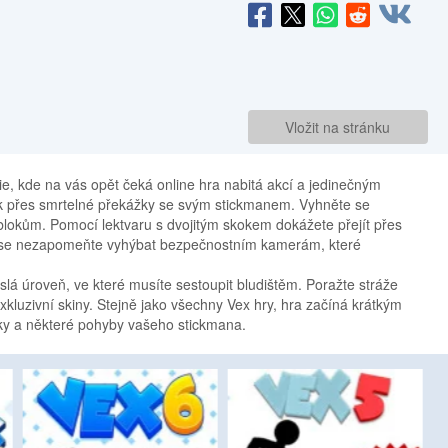
Vložit na stránku
rie, kde na vás opět čeká online hra nabitá akcí a jedinečným
ok přes smrtelné překážky se svým stickmanem. Vyhněte se
okům. Pomocí lektvaru s dvojitým skokem dokážete přejít přes
ké se nezapomeňte vyhýbat bezpečnostním kamerám, které
islá úroveň, ve které musíte sestoupit bludištěm. Poražte stráže
exkluzivní skiny. Stejně jako všechny Vex hry, hra začíná krátkým
rvky a některé pohyby vašeho stickmana.