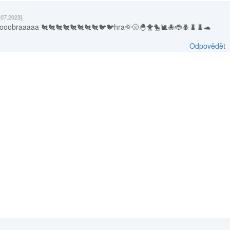
.07.2023]
oobraaaaa 🐔🐔🐔🐔🐔🐔🐔🐔🐦🐦hra🌞🌝🐣🐥🐤🐌🐙🐞🐜🐛🐛🐢
Odpovědět