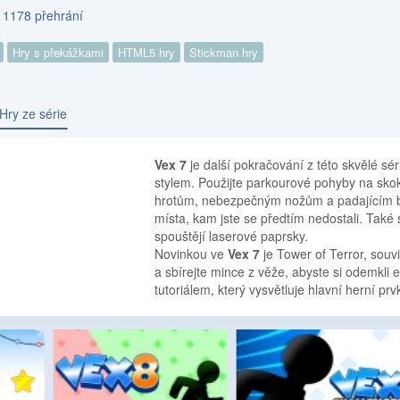
s 1178 přehrání
Hry s překážkami
HTML5 hry
Stickman hry
Hry ze série
Vex 7
je další pokračování z této skvělé sé
stylem. Použijte parkourové pohyby na sk
hrotům, nebezpečným nožům a padajícím bl
místa, kam jste se předtím nedostali. Ta
spouštějí laserové paprsky.
Novinkou ve
Vex 7
je Tower of Terror, souv
a sbírejte mince z věže, abyste si odemkli 
tutoriálem, který vysvětluje hlavní herní p