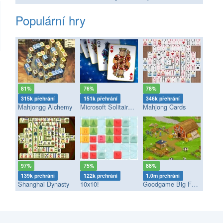
Populární hry
81%
76%
78%
315k přehrání
151k přehrání
346k přehrání
Mahjongg Alchemy
Microsoft Solitaire Collection
Mahjong Cards
97%
75%
88%
139k přehrání
122k přehrání
1.0m přehrání
Shanghai Dynasty
10x10!
Goodgame Big Farm