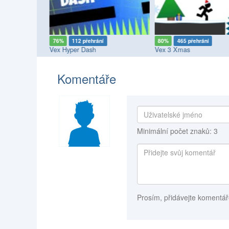
76%
112 přehrání
80%
465 přehrání
Vex Hyper Dash
Vex 3 Xmas
Komentáře
Minimální počet znaků: 3
Prosím, přidávejte komentář