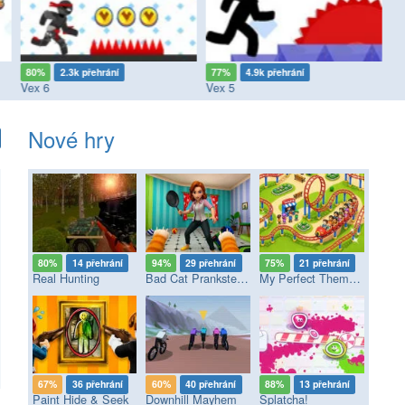
80%
2.3k přehrání
77%
4.9k přehrání
7
Vex 6
Vex 5
Ve
Nové hry
80%
14 přehrání
94%
29 přehrání
75%
21 přehrání
Real Hunting
Bad Cat Prankster - Mom’s Return
My Perfect Theme Park
67%
36 přehrání
60%
40 přehrání
88%
13 přehrání
Paint Hide & Seek
Downhill Mayhem
Splatcha!