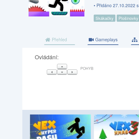
• Přidáno 27.10.2022 
Skákačky
Plošinovky
Přehled
Gameplays
Ovládání:
NAHORU
POHYB
VLEVO
DOLŮ
VPRAVO