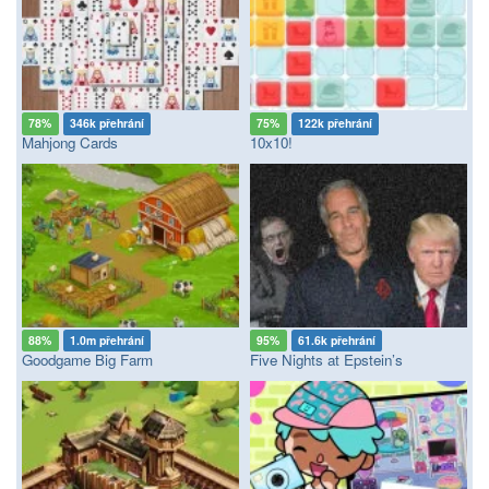
78%
346k přehrání
75%
122k přehrání
Mahjong Cards
10x10!
88%
1.0m přehrání
95%
61.6k přehrání
Goodgame Big Farm
Five Nights at Epstein’s