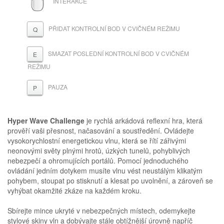
INTERAKCE
PŘIDAT KONTROLNÍ BOD V CVIČNÉM REŽIMU
Q
SMAZAT POSLEDNÍ KONTROLNÍ BOD V CVIČNÉM
E
REŽIMU
PAUZA
P
Hyper Wave Challenge
je rychlá arkádová reflexní hra, která
prověří vaši přesnost, načasování a soustředění. Ovládejte
vysokorychlostní energetickou vlnu, která se řítí zářivými
neonovými světy plnými hrotů, úzkých tunelů, pohyblivých
nebezpečí a ohromujících portálů. Pomocí jednoduchého
ovládání jedním dotykem musíte vlnu vést neustálým klikatým
pohybem, stoupat po stisknutí a klesat po uvolnění, a zároveň se
vyhýbat okamžité zkáze na každém kroku.
Sbírejte mince ukryté v nebezpečných místech, odemykejte
stylové skiny vln a dobývajte stále obtížnější úrovně napříč