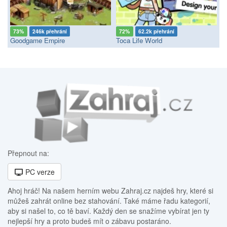
73%
246k přehrání
72%
62.2k přehrání
Goodgame Empire
Toca Life World
Přepnout na:
PC verze
Ahoj hráč! Na našem herním webu Zahraj.cz najdeš hry, které si
můžeš zahrát online bez stahování. Také máme řadu kategorií,
aby si našel to, co tě baví. Každý den se snažíme vybírat jen ty
nejlepší hry a proto budeš mít o zábavu postaráno.