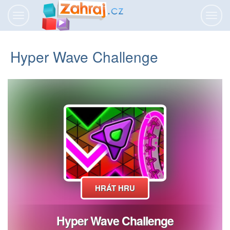
Přepnout
Přepn
navigaci
navig
Hyper Wave Challenge