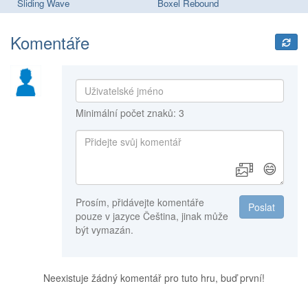
Sliding Wave
Boxel Rebound
Ge
Komentáře
Minimální počet znaků: 3
😄
Prosím, přidávejte komentáře
Poslat
pouze v jazyce Čeština, jinak může
být vymazán.
Neexistuje žádný komentář pro tuto hru, buď první!