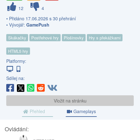
12
4
• Přidáno 17.06.2026 s 30 přehrání
• Vývojář:
GamePush
Skákačky
Postřehové hry
Plošinovky
Hry s překážkami
HTML5 hry
Platformy:
Sdílej na:
Vložit na stránku
Přehled
Gameplays
Ovládání:
MYŠ