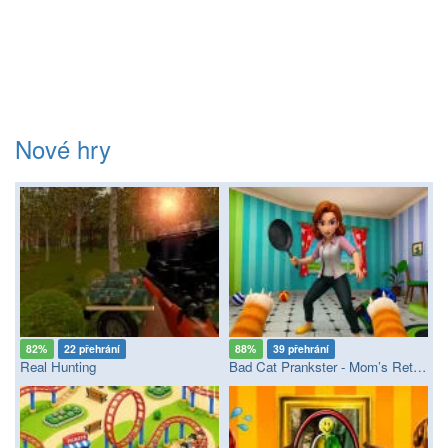
Nové hry
82%
22 přehrání
88%
39 přehrání
Real Hunting
Bad Cat Prankster - Mom’s Return