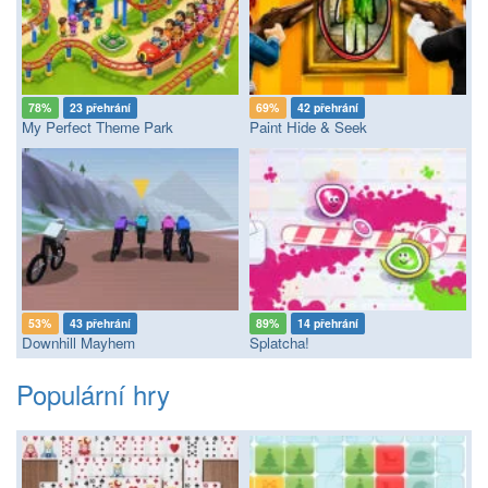
78%
23 přehrání
69%
42 přehrání
My Perfect Theme Park
Paint Hide & Seek
53%
43 přehrání
89%
14 přehrání
Downhill Mayhem
Splatcha!
Populární hry