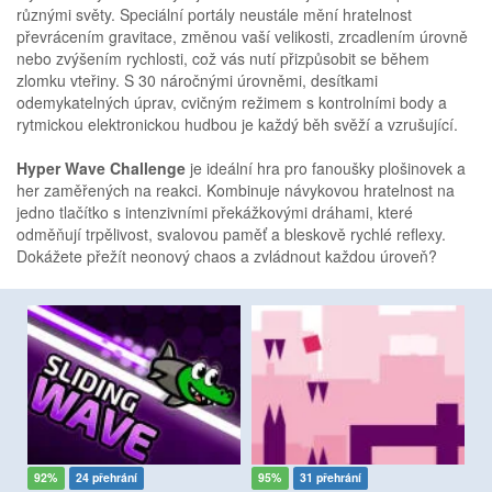
různými světy. Speciální portály neustále mění hratelnost
převrácením gravitace, změnou vaší velikosti, zrcadlením úrovně
nebo zvýšením rychlosti, což vás nutí přizpůsobit se během
zlomku vteřiny. S 30 náročnými úrovněmi, desítkami
odemykatelných úprav, cvičným režimem s kontrolními body a
rytmickou elektronickou hudbou je každý běh svěží a vzrušující.
Hyper Wave Challenge
je ideální hra pro fanoušky plošinovek a
her zaměřených na reakci. Kombinuje návykovou hratelnost na
jedno tlačítko s intenzivními překážkovými dráhami, které
odměňují trpělivost, svalovou paměť a bleskově rychlé reflexy.
Dokážete přežít neonový chaos a zvládnout každou úroveň?
92%
24 přehrání
95%
31 přehrání
9