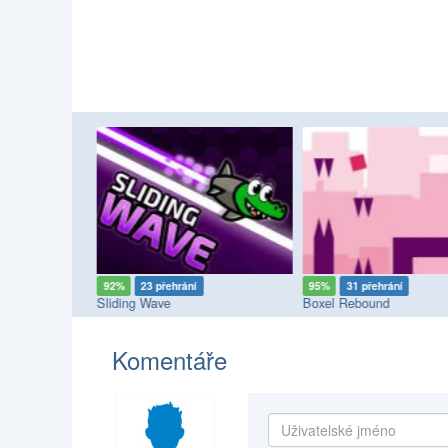
92%
23 přehrání
95%
31 přehrání
enge
Sliding Wave
Boxel Rebound
Komentáře