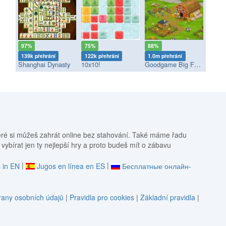
97%
75%
88%
139k přehrání
122k přehrání
1.0m přehrání
Shanghai Dynasty
10x10!
Goodgame Big Farm
eré si můžeš zahrát online bez stahování. Také máme řadu
 vybírat jen ty nejlepší hry a proto budeš mít o zábavu
|
|
 in EN
Jugos en línea en ES
Бесплатные онлайн-
any osobních údajů
|
Pravidla pro cookies
|
Základní pravidla
|