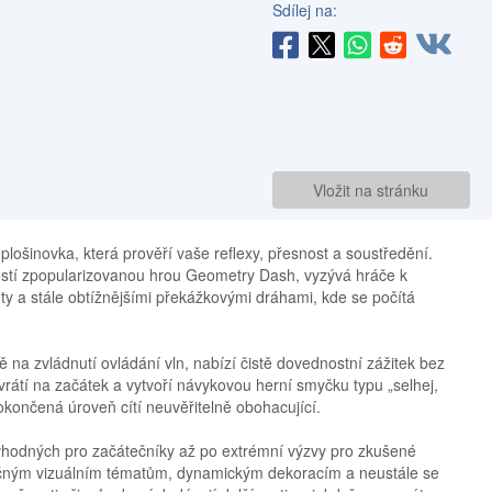
Sdílej na:
Vložit na stránku
lošinovka, která prověří vaše reflexy, přesnost a soustředění.
ností zpopularizovanou hrou Geometry Dash, vyzývá hráče k
y a stále obtížnějšími překážkovými dráhami, kde se počítá
 na zvládnutí ovládání vln, nabízí čistě dovednostní zážitek bez
vrátí na začátek a vytvoří návykovou herní smyčku typu „selhej,
dokončená úroveň cítí neuvěřitelně obohacující.
 vhodných pro začátečníky až po extrémní výzvy pro zkušené
nečným vizuálním tématům, dynamickým dekoracím a neustále se