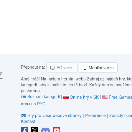
Přepnout na:
PC verze
Mobilní verze
Ahoj hráč! Na našem herním webu Zahraj.cz najdeš hry, kt
kategorií, aby si našel to, co tě baví. Každý den se snažíme
postaráno.
Seznam kategorii
|
|
Online hry v SK
Free Games
игры на РУС
Hry pro vaše webové stránky
|
Preference
|
Zásady ochr
Kontakt