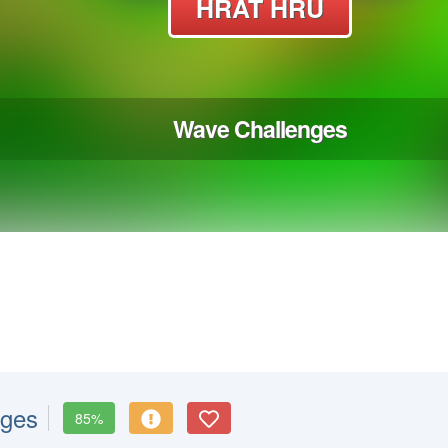
nges
85%