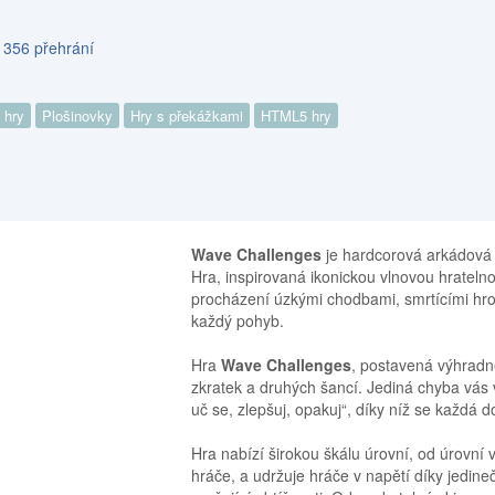
 356 přehrání
 hry
Plošinovky
Hry s překážkami
HTML5 hry
Wave Challenges
je hardcorová arkádová p
Hra, inspirovaná ikonickou vlnovou hratel
procházení úzkými chodbami, smrtícími hrot
každý pohyb.
Hra
Wave Challenges
, postavená výhradně
zkratek a druhých šancí. Jediná chyba vás 
uč se, zlepšuj, opakuj“, díky níž se každá 
Hra nabízí širokou škálu úrovní, od úrovní
hráče, a udržuje hráče v napětí díky jedi