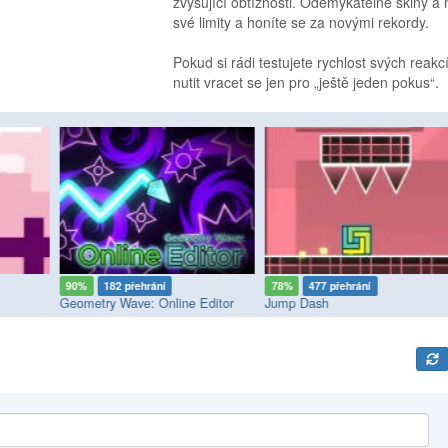
zvyšující obtížnosti. Odemykatelné skiny a
své limity a honíte se za novými rekordy.
Pokud si rádi testujete rychlost svých reak
nutit vracet se jen pro „ještě jeden pokus“.
90%
182 přehrání
78%
477 přehrání
Geometry Wave: Online Editor
Jump Dash