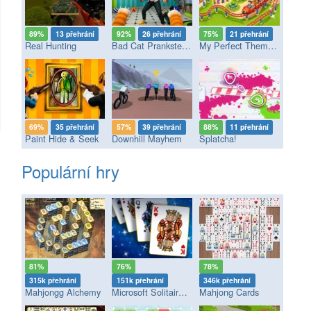
89%
13 přehrání
92%
26 přehrání
75%
21 přehrání
Real Hunting
Bad Cat Prankster - Mom’s Return
My Perfect Theme Park
69%
35 přehrání
57%
39 přehrání
88%
11 přehrání
Paint Hide & Seek
Downhill Mayhem
Splatcha!
Populární hry
81%
76%
78%
315k přehrání
151k přehrání
346k přehrání
Mahjongg Alchemy
Microsoft Solitaire Collection
Mahjong Cards