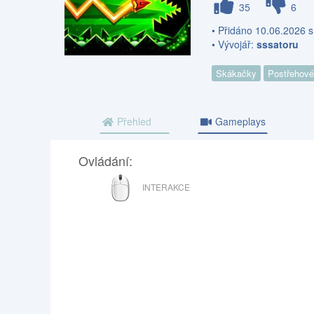
35
6
• Přidáno 10.06.2026 s
• Vývojář:
sssatoru
Skákačky
Postřehové
Přehled
Gameplays
Ovládání:
MYŠ
INTERAKCE