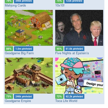
78%
346k přehrání
75%
122k přehrání
Mahjong Cards
10x10!
88%
1.0m přehrání
95%
61.6k přehrání
Goodgame Big Farm
Five Nights at Epstein’s
73%
246k přehrání
72%
62.2k přehrání
Goodgame Empire
Toca Life World