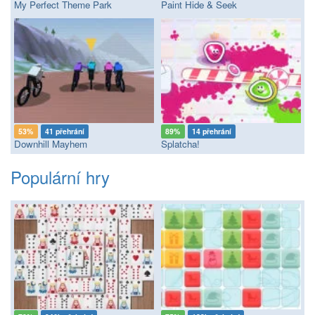
My Perfect Theme Park
Paint Hide & Seek
53%
41 přehrání
89%
14 přehrání
Downhill Mayhem
Splatcha!
Populární hry