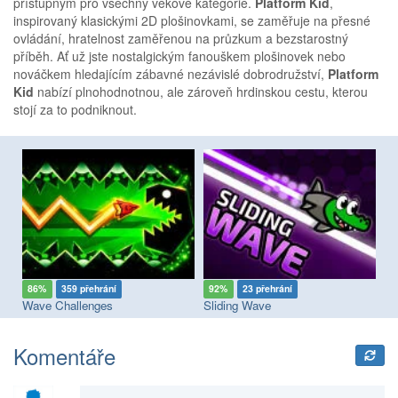
přístupným pro všechny věkové kategorie.
Platform Kid
,
inspirovaný klasickými 2D plošinovkami, se zaměřuje na přesné
ovládání, hratelnost zaměřenou na průzkum a bezstarostný
příběh. Ať už jste nostalgickým fanouškem plošinovek nebo
nováčkem hledajícím zábavné nezávislé dobrodružství,
Platform
Kid
nabízí plnohodnotnou, ale zároveň hrdinskou cestu, kterou
stojí za to podniknout.
86%
359 přehrání
92%
23 přehrání
9
Wave Challenges
Sliding Wave
Bo
Komentáře