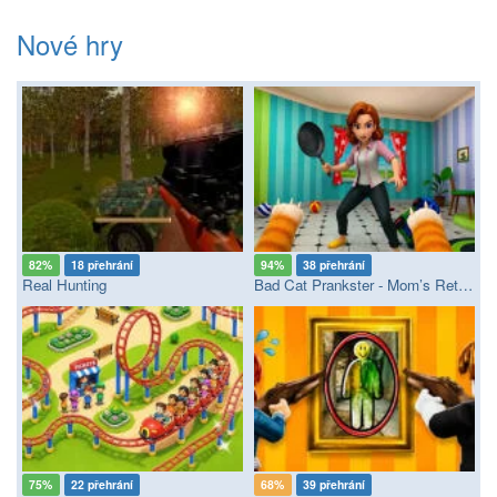
Nové hry
82%
18 přehrání
94%
38 přehrání
Real Hunting
Bad Cat Prankster - Mom’s Return
75%
22 přehrání
68%
39 přehrání