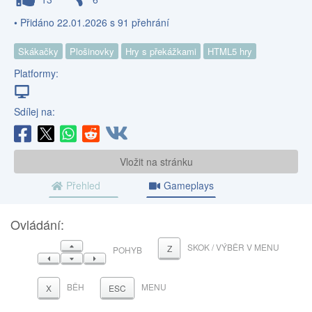
• Přidáno 22.01.2026 s 91 přehrání
Skákačky
Plošinovky
Hry s překážkami
HTML5 hry
Platformy:
Sdílej na:
Vložit na stránku
Přehled
Gameplays
Ovládání:
NAHORU
SKOK / VÝBĚR V MENU
Z
POHYB
VLEVO
DOLŮ
VPRAVO
BĚH
MENU
X
ESC