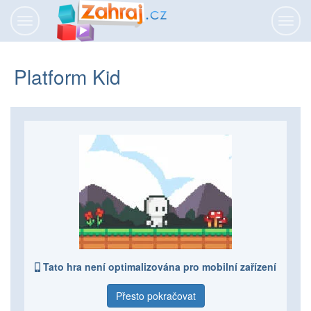
Přepnout
Přepn
navigaci
navig
Platform Kid
Tato hra není optimalizována pro mobilní zařízení
Přesto pokračovat