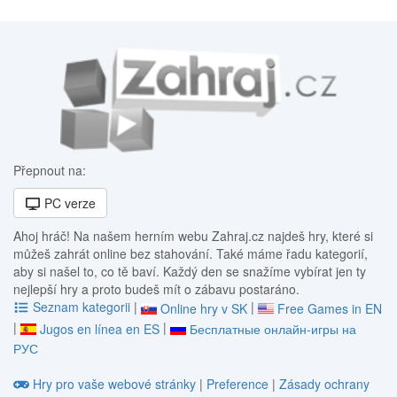
Přepnout na:
PC verze
Ahoj hráč! Na našem herním webu Zahraj.cz najdeš hry, které si
můžeš zahrát online bez stahování. Také máme řadu kategorií,
aby si našel to, co tě baví. Každý den se snažíme vybírat jen ty
nejlepší hry a proto budeš mít o zábavu postaráno.
Seznam kategorii
|
|
Online hry v SK
Free Games in EN
|
|
Jugos en línea en ES
Бесплатные онлайн-игры на
РУС
Hry pro vaše webové stránky
|
Preference
|
Zásady ochrany