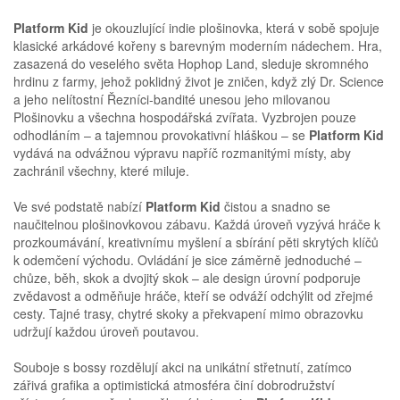
Platform Kid
je okouzlující indie plošinovka, která v sobě spojuje
klasické arkádové kořeny s barevným moderním nádechem. Hra,
zasazená do veselého světa Hophop Land, sleduje skromného
hrdinu z farmy, jehož poklidný život je zničen, když zlý Dr. Science
a jeho nelítostní Řezníci-bandité unesou jeho milovanou
Plošinovku a všechna hospodářská zvířata. Vyzbrojen pouze
odhodláním – a tajemnou provokativní hláškou – se
Platform Kid
vydává na odvážnou výpravu napříč rozmanitými místy, aby
zachránil všechny, které miluje.
Ve své podstatě nabízí
Platform Kid
čistou a snadno se
naučitelnou plošinovkovou zábavu. Každá úroveň vyzývá hráče k
prozkoumávání, kreativnímu myšlení a sbírání pěti skrytých klíčů
k odemčení východu. Ovládání je sice záměrně jednoduché –
chůze, běh, skok a dvojitý skok – ale design úrovní podporuje
zvědavost a odměňuje hráče, kteří se odváží odchýlit od zřejmé
cesty. Tajné trasy, chytré skoky a překvapení mimo obrazovku
udržují každou úroveň poutavou.
Souboje s bossy rozdělují akci na unikátní střetnutí, zatímco
zářivá grafika a optimistická atmosféra činí dobrodružství