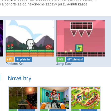
tu a ponořte se do nekonečné zábavy při zvládnutí každé
68%
91 přehrání
78%
477 přehrání
8
Platform Kid
Jump Dash
Ge
Nové hry