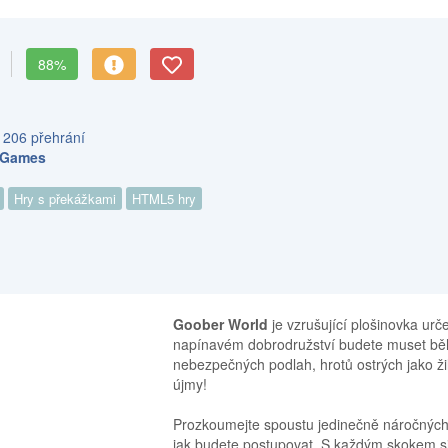
d
88%
 206 přehrání
l Games
Hry s překážkami
HTML5 hry
Goober World
je vzrušující plošinovka urč
napínavém dobrodružství budete muset běh
nebezpečných podlah, hrotů ostrých jako žil
újmy!
Prozkoumejte spoustu jedinečně náročných
jak budete postupovat. S každým skokem si 