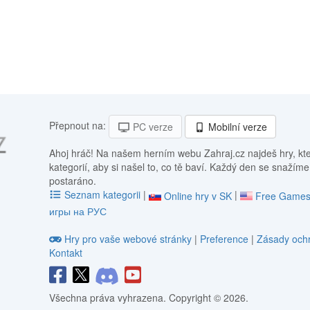
Přepnout na:
PC verze
Mobilní verze
Ahoj hráč! Na našem herním webu Zahraj.cz najdeš hry, kt
kategorií, aby si našel to, co tě baví. Každý den se snažíme
postaráno.
Seznam kategorii
|
|
Online hry v SK
Free Games
игры на РУС
Hry pro vaše webové stránky
|
Preference
|
Zásady ochr
Kontakt
Všechna práva vyhrazena. Copyright © 2026.