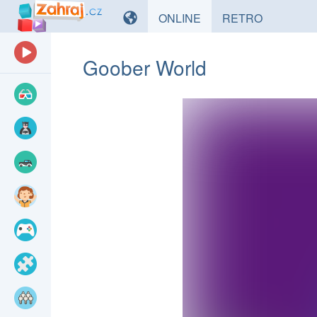
HRY
HRY
ONLINE
RETRO
Goober World