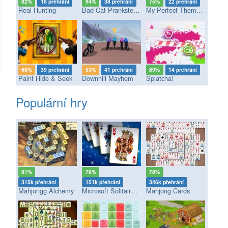
82%
18 přehrání
94%
38 přehrání
75%
22 přehrání
Real Hunting
Bad Cat Prankster - Mom’s Return
My Perfect Theme Park
68%
39 přehrání
53%
41 přehrání
89%
14 přehrání
Paint Hide & Seek
Downhill Mayhem
Splatcha!
Populární hry
81%
76%
78%
315k přehrání
151k přehrání
346k přehrání
Mahjongg Alchemy
Microsoft Solitaire Collection
Mahjong Cards