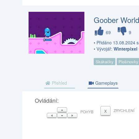
Goober Worl
69
9
• Přidáno 13.08.2024 s
• Vývojář:
Winterpixe
Skákačky
Plošinovky
Přehled
Gameplays
Ovládání:
NAHORU
ZRYCHLENÍ
X
POHYB
VLEVO
DOLŮ
VPRAVO