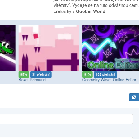
vítězství. Vydejte se na tuto odvážnou ces
překážky v
Goober World
!
95%
31 přehrání
91%
182 přehrání
Boxel Rebound
Geometry Wave: Online Editor