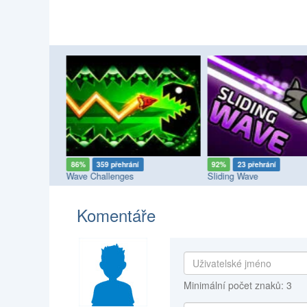
86%
359 přehrání
92%
23 přehrání
enge
Wave Challenges
Sliding Wave
Komentáře
Minimální počet znaků: 3