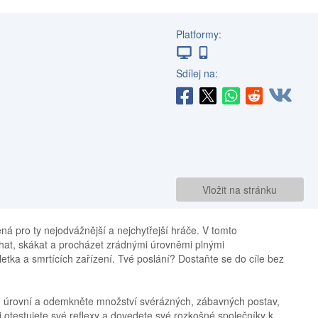
Platformy:
Sdílej na:
Vložit na stránku
ená pro ty nejodvážnější a nejchytřejší hráče. V tomto
at, skákat a procházet zrádnými úrovněmi plnými
etka a smrtících zařízení. Tvé poslání? Dostaňte se do cíle bez
 úrovní a odemkněte množství svérázných, zábavných postav,
otestujete své reflexy a dovedete své rozkošné společníky k