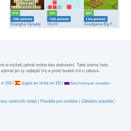
97%
75%
88%
139k přehrání
122k přehrání
1.0m přehrání
Shanghai Dynasty
10x10!
Goodgame Big Farm
eré si můžeš zahrát online bez stahování. Také máme řadu
 vybírat jen ty nejlepší hry a proto budeš mít o zábavu
|
|
 in EN
Jugos en línea en ES
Бесплатные онлайн-
any osobních údajů
|
Pravidla pro cookies
|
Základní pravidla
|