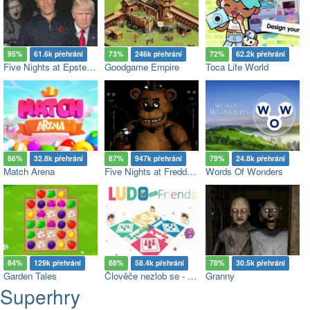
95%
61.6k přehrání
73%
246k přehrání
72%
62.2k přehrání
Five Nights at Epstein’s
Goodgame Empire
Toca Life World
86%
32.8k přehrání
87%
947k přehrání
79%
24.8k přehrání
Match Arena
Five Nights at Freddy's
Words Of Wonders
84%
129k přehrání
88%
58.4k přehrání
78%
30.5k přehrání
Garden Tales
Člověče nezlob se - Multiplayer
Granny
Superhry