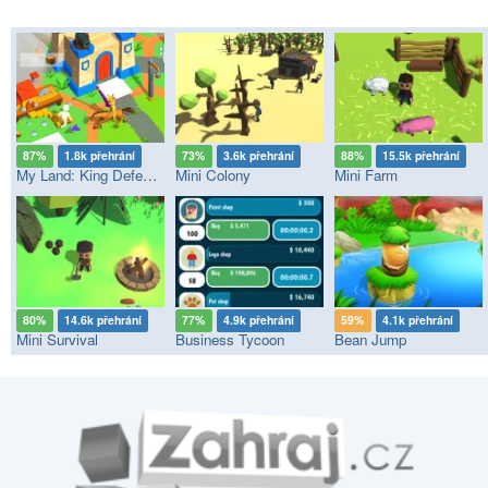
87%
1.8k přehrání
73%
3.6k přehrání
88%
15.5k přehrání
My Land: King Defender
Mini Colony
Mini Farm
80%
14.6k přehrání
77%
4.9k přehrání
59%
4.1k přehrání
Mini Survival
Business Tycoon
Bean Jump