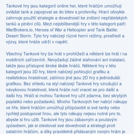
Tankové hry jsou kategorií online her, které hráčům umožňují
ovládat tank a zapojovat se do bitev s protivníky. Hraní obvykle
zahrnuje použití strategie a dovedností ke zničení nepřátelských
tanků a plnění cílů. Mezi nejoblíbenější hry v této kategorii patří
WarBrokers.io, Heroes of War a Helicopter and Tank Battle:
Desert Storm. Tyto hry nabízejí různé herní režimy, prostředí a
výzvy, které hráče udrží v napětí.
Všechny Tankové hry lze hrát v prohlížeči a některé lze hrát i na
mobilních zařízeních. Nevyžadují žádné stahování ani instalaci,
takže jsou přístupné široké škále hráčů. Některé hry v této
kategorii jsou 3D hry, které nabízejí pohlcující grafiku a
realistickou hratelnost, zatímco jiné jsou 2D hry s jednodušší
grafikou. Bez ohledu na styl nabízejí Tankové hry vzrušující a
návykovou hratelnost, která hráče nutí vracet se pro další a
další hry. Hráči si mohou Tankové hry užít zdarma, bez skrytých
poplatků nebo požadavků. Mnoho Tankových her nabízí nákupy
ve hře, které hráčům umožňují přizpůsobit si své tanky nebo
rychleji postupovat hrou, ale tyto nákupy nejsou nutné pro to,
abyste si hru užili. Tankové hry jsou zábavným a poutavým
způsobem, jak si otestovat své dovednosti a strategii proti
ostatním hráčům, a díky pravidelně přidávaným novým hrám je