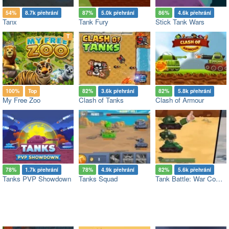
54%
8.7k přehrání
87%
5.0k přehrání
86%
4.6k přehrání
Tanx
Tank Fury
Stick Tank Wars
op
T
100%
Top
82%
3.6k přehrání
82%
5.8k přehrání
My Free Zoo
Clash of Tanks
Clash of Armour
78%
1.7k přehrání
78%
4.9k přehrání
82%
5.6k přehrání
Tanks PVP Showdown
Tanks Squad
Tank Battle: War Commander