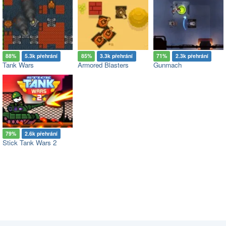
88%
5.3k přehrání
85%
3.3k přehrání
71%
2.3k přehrání
Tank Wars
Armored Blasters
Gunmach
79%
2.6k přehrání
Stick Tank Wars 2