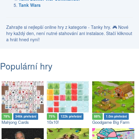
Tank Wars
Zahrajte si nejlepší online hry z kategorie - Tanky hry. 🎮 Nové
hry každý den, není nutné stahování ani instalace. Stačí kliknout
a hrát hned nyní!
Populární hry
78%
346k přehrání
75%
122k přehrání
88%
1.0m přehrání
Mahjong Cards
10x10!
Goodgame Big Farm