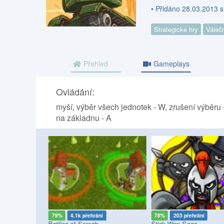
• Přidáno 28.03.2013 
Strategické hry
Váleč
Přehled
Gameplays
Ovládání:
myší, výběr všech jednotek - W, zrušení výběru
na základnu - A
í
79%
4.1k přehrání
78%
203 přehrání
Battles of Sorogh
Stick War: Saga