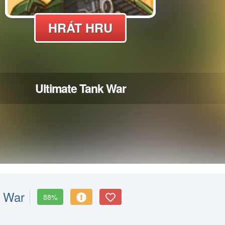
k War
88%