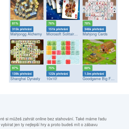
81%
76%
78%
315k přehrání
151k přehrání
346k přehrání
Mahjongg Alchemy
Microsoft Solitaire Collection
Mahjong Cards
97%
75%
88%
139k přehrání
122k přehrání
1.0m přehrání
Shanghai Dynasty
10x10!
Goodgame Big Farm
eré si můžeš zahrát online bez stahování. Také máme řadu
 vybírat jen ty nejlepší hry a proto budeš mít o zábavu