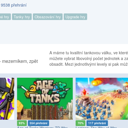
s 9538 přehrání
né hry
Tanky hry
Obsazování hry
Upgrade hry
A máme tu kvalitní tankovou válku, ve které 
můžete vybrat libovolný počet jednotek a z
 - mezerníkem, zpět
obsadit. Mezi jednotlivými levely si pak můž
93%
554 přehrání
70%
117 přehrání
Age of Tanks Warriors: TD War
Legions: The Way of War