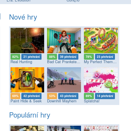
Nové hry
82%
21 přehrání
88%
39 přehrání
78%
23 přehrání
Real Hunting
Bad Cat Prankster - Mom’s Return
My Perfect Theme Park
69%
42 přehrání
53%
43 přehrání
89%
14 přehrání
Paint Hide & Seek
Downhill Mayhem
Splatcha!
Populární hry