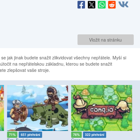
Vložit na stránku
se jak jinak budete snažit zlikvidovat všechny nepřátele. Myší si
aútočit na nepřátelskou základnu, kterou se budete snažit
ete zlepšovat vaše stroje.
71%
651 přehrání
76%
322 přehrání
8
Era: Evolution
Conq.io
St