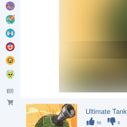
Ultimate Tan
56
8