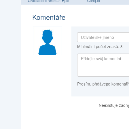
Master Edition
Civilizations Wars 2: Epic
Conq.io
Komentáře
Minimální počet znaků: 3
Prosím, přidávejte komentář
Neexistuje žádný