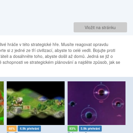
Vložit na stránku
tlivé hráče v této strategické hře. Musíte reagovat opravdu
 si z jedné ze tří civilizací, abyste to celé vedli. Bojujte proti
teli a dosáhněte toho, abyste došli až domů. Jedná se již o
vé schopnosti ve strategickém plánování a najděte způsob, jak se
48%
4.9k přehrání
93%
5.9k přehrání
7