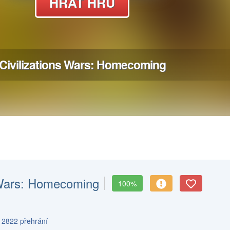
s Wars: Homecoming
100%
s 2822 přehrání