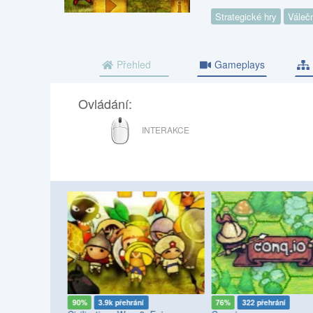
Strategické hry
Váleč
Přehled
Gameplays
Ovládání:
MYŠ
INTERAKCE
í
90%
3.9k přehrání
76%
322 přehrání