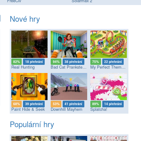
FreeCiv
Solarmax 2
Wo
Nové hry
82%
18 přehrání
94%
38 přehrání
75%
22 přehrání
Real Hunting
Bad Cat Prankster - Mom’s Return
My Perfect Theme Park
68%
39 přehrání
53%
41 přehrání
89%
14 přehrání
Paint Hide & Seek
Downhill Mayhem
Splatcha!
Populární hry