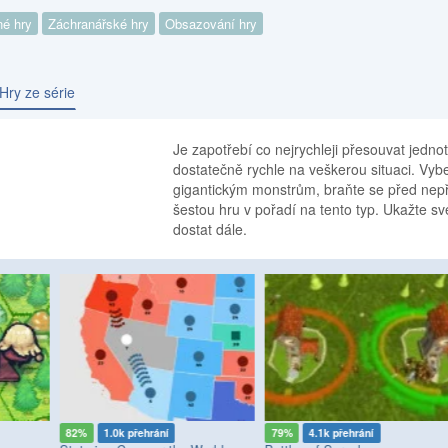
né hry
Záchranářské hry
Obsazování hry
Hry ze série
Je zapotřebí co nejrychleji přesouvat jedno
dostatečně rychle na veškerou situaci. Vyberte
gigantickým monstrům, braňte se před nepřá
šestou hru v pořadí na tento typ. Ukažte s
dostat dále.
82%
1.0k přehrání
79%
4.1k přehrání