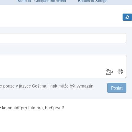
State.io - Conquer the World
Battles of Sorogh
😄
e pouze v jazyce Čeština, jinak může být vymazán.
Poslat
 komentář pro tuto hru, buď první!