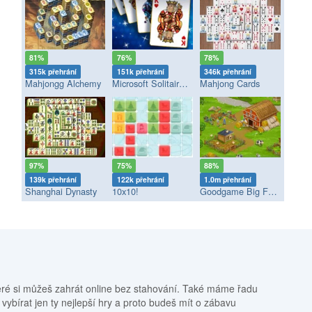
81%
76%
78%
315k přehrání
151k přehrání
346k přehrání
Mahjongg Alchemy
Microsoft Solitaire Collection
Mahjong Cards
97%
75%
88%
139k přehrání
122k přehrání
1.0m přehrání
Shanghai Dynasty
10x10!
Goodgame Big Farm
eré si můžeš zahrát online bez stahování. Také máme řadu
 vybírat jen ty nejlepší hry a proto budeš mít o zábavu