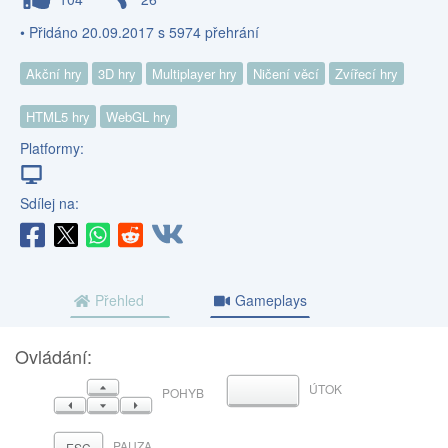
• Přidáno 20.09.2017 s 5974 přehrání
Akční hry
3D hry
Multiplayer hry
Ničení věcí
Zvířecí hry
HTML5 hry
WebGL hry
Platformy:
Sdílej na:
Přehled
Gameplays
Ovládání:
NAHORU
ÚTOK
MEZERNÍK
POHYB
VLEVO
DOLŮ
VPRAVO
PAUZA
ESC