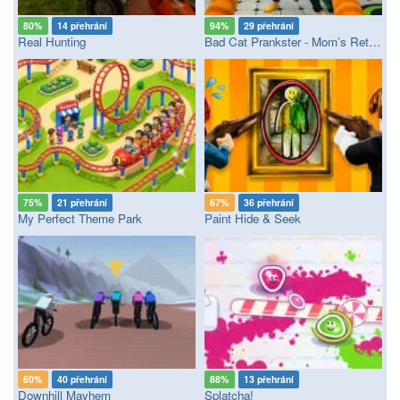
80%
14 přehrání
94%
29 přehrání
Real Hunting
Bad Cat Prankster - Mom’s Return
75%
21 přehrání
67%
36 přehrání
My Perfect Theme Park
Paint Hide & Seek
60%
40 přehrání
88%
13 přehrání
Downhill Mayhem
Splatcha!