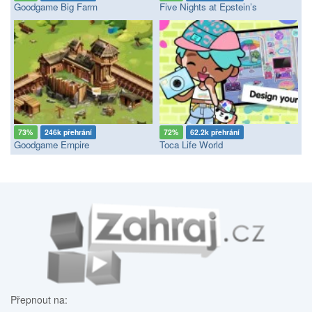
Goodgame Big Farm
Five Nights at Epstein’s
73%
246k přehrání
72%
62.2k přehrání
Goodgame Empire
Toca Life World
Přepnout na: