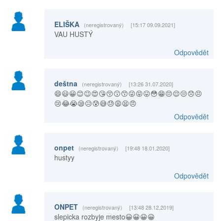
ELIŠKA
(neregistrovaný)
[15:17 09.09.2021]
VAU HUSTÝ
Odpovědět
deštna
(neregistrovaný)
[13:26 31.07.2020]
😄😃😀😊😉😍😘😚😗😙😜😝😛😳😁😔😌😒😞😣
😢😂😭😪😥😰😅😓😩😫😠
Odpovědět
onpet
(neregistrovaný)
[19:48 18.01.2020]
hustyy
Odpovědět
ONPET
(neregistrovaný)
[13:48 28.12.2019]
slepicka rozbyje mesto😀😀😀😀