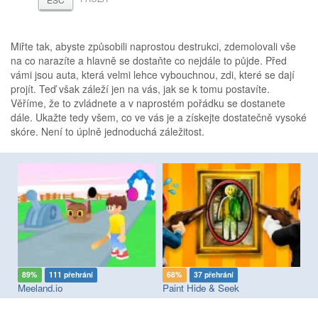
Miřte tak, abyste způsobili naprostou destrukci, zdemolovali vše
na co narazíte a hlavně se dostaňte co nejdále to půjde. Před
vámi jsou auta, která velmi lehce vybouchnou, zdi, které se dají
projít. Teď však záleží jen na vás, jak se k tomu postavíte.
Věříme, že to zvládnete a v naprostém pořádku se dostanete
dále. Ukažte tedy všem, co ve vás je a získejte dostatečně vysoké
skóre. Není to úplně jednoduchá záležitost.
89%
111 přehrání
68%
37 přehrání
8
Meeland.io
Paint Hide & Seek
Pi