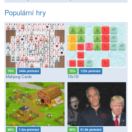
Populární hry
78%
346k přehrání
75%
122k přehrání
Mahjong Cards
10x10!
88%
1.0m přehrání
95%
61.6k přehrání