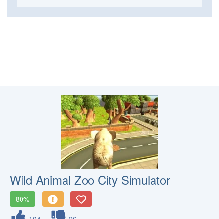
Wild Animal Zoo City Simulator
80%
104
26