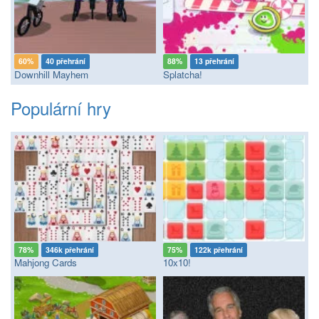
60%
40 přehrání
88%
13 přehrání
Downhill Mayhem
Splatcha!
Populární hry
78%
346k přehrání
75%
122k přehrání
Mahjong Cards
10x10!