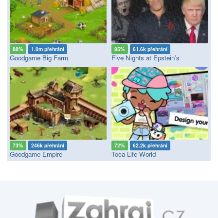
88%
1.0m přehrání
95%
61.6k přehrání
Goodgame Big Farm
Five Nights at Epstein’s
73%
246k přehrání
72%
62.2k přehrání
Goodgame Empire
Toca Life World