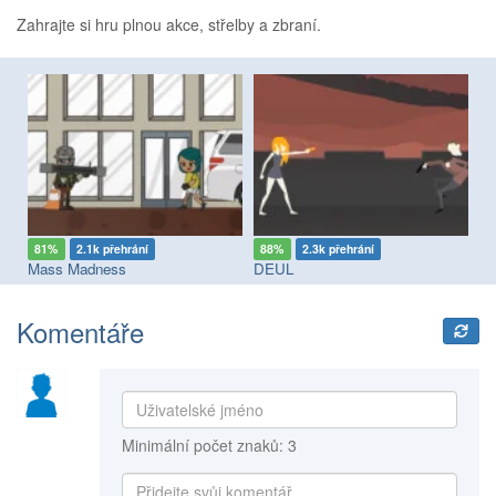
Zahrajte si hru plnou akce, střelby a zbraní.
81%
2.1k přehrání
88%
2.3k přehrání
9
Mass Madness
DEUL
Ga
Komentáře
Minimální počet znaků: 3