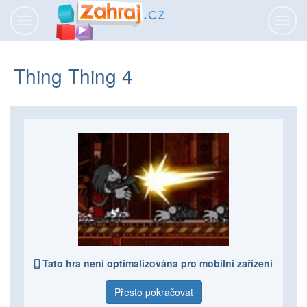
Přepnout
Přepn
navigaci
navig
Thing Thing 4
Tato hra není optimalizována pro mobilní zařízení
Přesto pokračovat