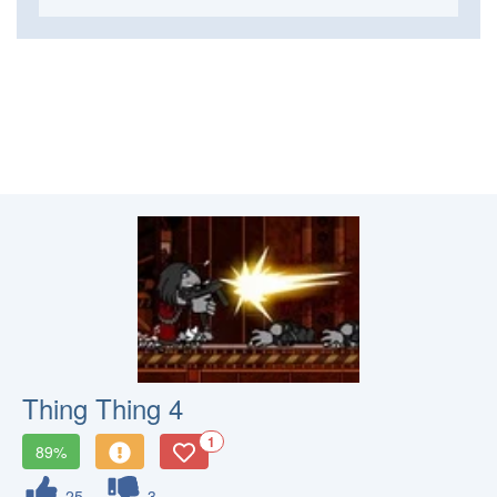
Thing Thing 4
1
89%
25
3