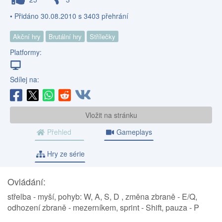
• Přidáno 30.08.2010 s 3403 přehrání
Akční hry
Brutální hry
Střílečky
Platformy:
Sdílej na:
Vložit na stránku
Přehled
Gameplays
Hry ze série
Ovládání:
střelba - myší, pohyb: W, A, S, D , změna zbraně - E/Q,
odhození zbraně - mezerníkem, sprint - Shift, pauza - P