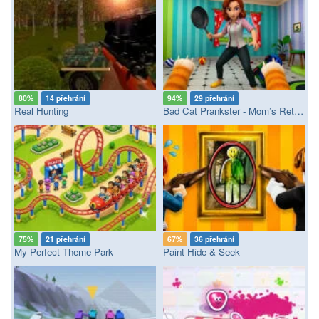
80%
14 přehrání
94%
29 přehrání
Real Hunting
Bad Cat Prankster - Mom’s Return
75%
21 přehrání
67%
36 přehrání
My Perfect Theme Park
Paint Hide & Seek