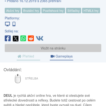
• Přidáno 16.12.2019 s 2365 přehrání
Akční hry
Brutální hry
Postřehové hry
Střílečky
HTML5 hry
Platformy:
Sdílej na:
Vložit na stránku
Přehled
Gameplays
Ovládání:
MYŠ
STŘELBA
DEUL
je rychlá akční online hra, ve které si otestujete své
střelecké dovednosti a reflexy. Budete totiž cestovat po celém
světě a hledat nepřátele, které byste vyzvali na duel. Cílem