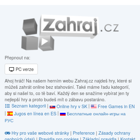
Přepnout na:
PC verze
Ahoj hráč! Na našem herním webu Zahraj.cz najdeš hry, které si
můžeš zahrát online bez stahování. Také máme řadu kategorií,
aby si našel to, co tě baví. Každý den se snažíme vybírat jen ty
nejlepší hry a proto budeš mít o zábavu postaráno.
Seznam kategorii
|
|
Online hry v SK
Free Games in EN
|
|
Jugos en línea en ES
Бесплатные онлайн-игры на
РУС
Hry pro vaše webové stránky
|
Preference
|
Zásady ochrany
osobních údajů
|
Pravidla pro cookies
|
Základní pravidla
|
Kontakt