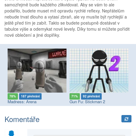
samozřejmě bude každého zlikvidovat. Aby se vám to ale
podařilo, budete muset mít opravdu rychlé reflexy. Nepřátelům
nebude trvat dlouho a vytasí zbraň, ale vy musíte být rychlejší a
ještě před tím je zabít. Takto se budete postupně dostávat v
tabulce výše a odemykat nové levely. Díky tomu si můžete pořídit
nové oblečení a jiné doplňky.
78%
187 přehrání
71%
92 přehrání
8
Madness: Arena
Gun Fu: Stickman 2
Dr
Komentáře