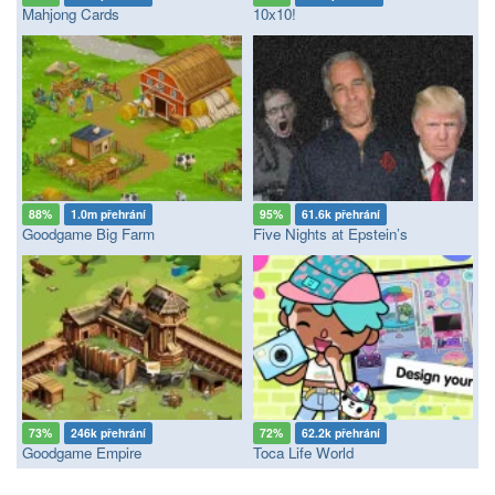
Mahjong Cards
10x10!
88%
1.0m přehrání
95%
61.6k přehrání
Goodgame Big Farm
Five Nights at Epstein’s
73%
246k přehrání
72%
62.2k přehrání
Goodgame Empire
Toca Life World