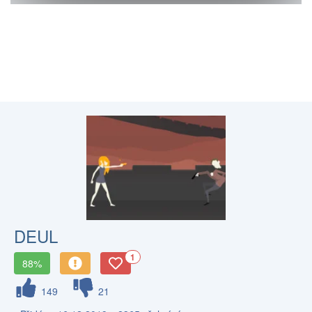
DEUL
1
88%
149
21