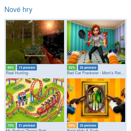
Nové hry
89%
13 přehrání
92%
26 přehrání
Real Hunting
Bad Cat Prankster - Mom’s Return
75%
21 přehrání
69%
35 přehrání
My Perfect Theme Park
Paint Hide & Seek