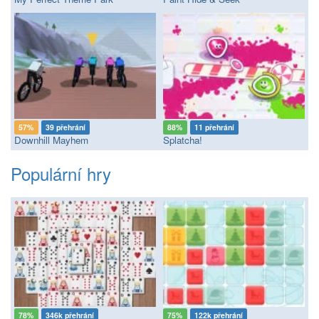
57%
39 přehrání
88%
11 přehrání
Downhill Mayhem
Splatcha!
Populární hry
78%
346k přehrání
75%
122k přehrání