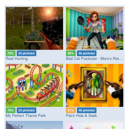
75%
25 přehrání
89%
46 přehrání
Real Hunting
Bad Cat Prankster - Mom’s Return
78%
23 přehrání
67%
48 přehrání
My Perfect Theme Park
Paint Hide & Seek