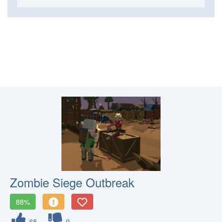
Zombie Siege Outbreak
88%
65
9