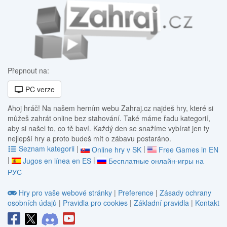
Přepnout na:
PC verze
Ahoj hráč! Na našem herním webu Zahraj.cz najdeš hry, které si
můžeš zahrát online bez stahování. Také máme řadu kategorií,
aby si našel to, co tě baví. Každý den se snažíme vybírat jen ty
nejlepší hry a proto budeš mít o zábavu postaráno.
Seznam kategorii
|
|
Online hry v SK
Free Games in EN
|
|
Jugos en línea en ES
Бесплатные онлайн-игры на
РУС
Hry pro vaše webové stránky
|
Preference
|
Zásady ochrany
osobních údajů
|
Pravidla pro cookies
|
Základní pravidla
|
Kontakt