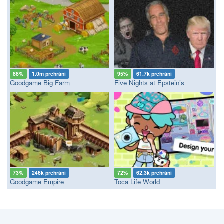
88%
1.0m přehrání
95%
61.7k přehrání
Goodgame Big Farm
Five Nights at Epstein’s
73%
246k přehrání
72%
62.3k přehrání
Goodgame Empire
Toca Life World