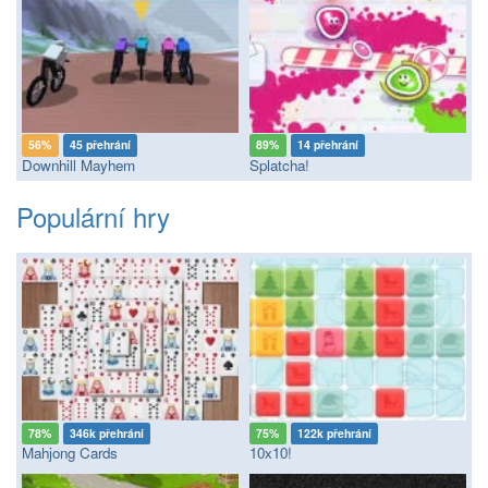
56%
45 přehrání
89%
14 přehrání
Downhill Mayhem
Splatcha!
Populární hry
78%
346k přehrání
75%
122k přehrání
Mahjong Cards
10x10!