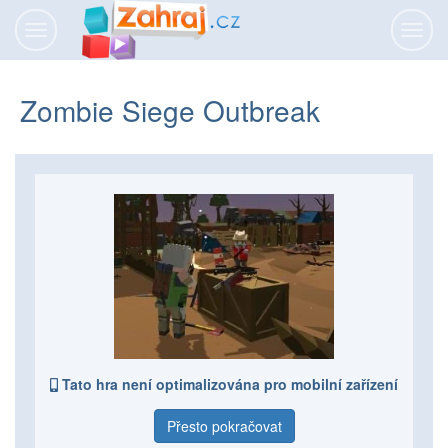
Přepnout
Přepn
navigaci
navig
Zombie Siege Outbreak
Tato hra není optimalizována pro mobilní zařízení
Přesto pokračovat