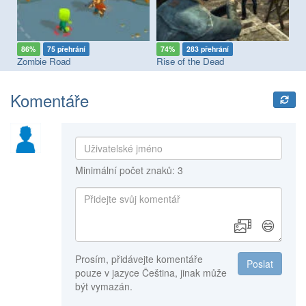
86%
75 přehrání
74%
283 přehrání
8
Zombie Road
Rise of the Dead
Ba
Komentáře
Minimální počet znaků: 3
😄
Prosím, přidávejte komentáře
Poslat
pouze v jazyce Čeština, jinak může
být vymazán.