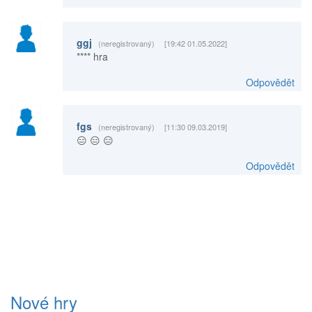
ggj
(neregistrovaný)
[19:42 01.05.2022]
**** hra
Odpovědět
fgs
(neregistrovaný)
[11:30 09.03.2019]
😑 😑 😑
Odpovědět
Nové hry