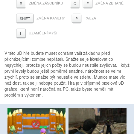
ZMĚNA ZÁSOBNÍKU
||
ZMĚNA ZBRANĚ
R
Q
E
ZMĚNA KAMERY
PAUZA
SHIFT
P
UZAMČENÍ MYŠI
L
V této 3D hře budete muset ochránit vaši základnu před
přicházejícími zombie nepřáteli. Snažte se je likvidovat co
nejrychleji, protože jejich počty se budou neustále zvyšovat. I když
první levely budou ještě poměrně snadné, náročnost se velmi
zrychlí, proto se snažte být neustále ve střehu. Munice máte víc
než dost, tak se ji nebojte použít. Hra je v příjemné pixelové 3D
grafice, která není náročná na PC, takže byste neměli mít
problém s výkonem.