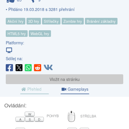
• Přidáno 19.03.2018 s 3281 přehrání
Akční hry
3D hry
Střílečky
Zombie hry
Bránění základny
HTML5 hry
WebGL hry
Platformy:
Sdílej na:
Vložit na stránku
Přehled
Gameplays
Ovládání:
MYŠ
W
POHYB
STŘELBA
A
S
D