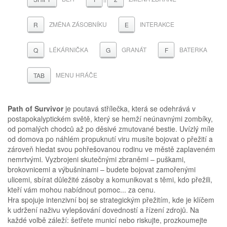
ZMĚNA ZÁSOBNÍKU
INTERAKCE
R
E
LÉKÁRNIČKA
GRANÁT
BATERKA
Q
G
F
MENU HRÁČE
TAB
Path of Survivor
je poutavá střílečka, která se odehrává v
postapokalyptickém světě, který se hemží neúnavnými zombíky,
od pomalých chodců až po děsivé zmutované bestie. Uvízlý míle
od domova po náhlém propuknutí viru musíte bojovat o přežití a
zároveň hledat svou pohřešovanou rodinu ve městě zaplaveném
nemrtvými. Vyzbrojeni skutečnými zbraněmi – puškami,
brokovnicemi a výbušninami – budete bojovat zamořenými
ulicemi, sbírat důležité zásoby a komunikovat s těmi, kdo přežili,
kteří vám mohou nabídnout pomoc... za cenu.
Hra spojuje intenzivní boj se strategickým přežitím, kde je klíčem
k udržení naživu vylepšování dovedností a řízení zdrojů. Na
každé volbě záleží: šetřete municí nebo riskujte, prozkoumejte