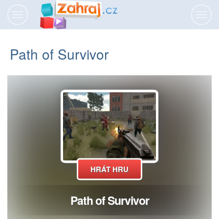
Přepnout
Přepn
navigaci
navig
Path of Survivor