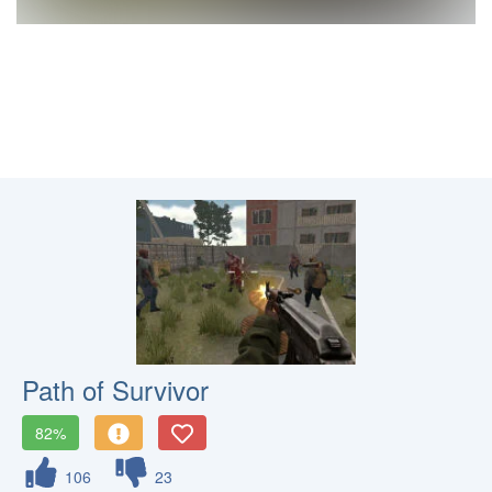
Path of Survivor
82%
106
23