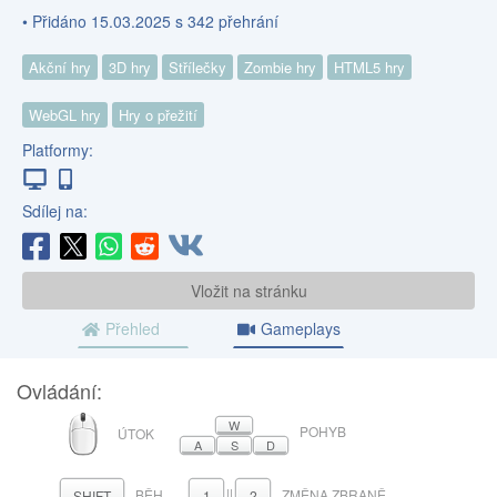
• Přidáno 15.03.2025 s 342 přehrání
Akční hry
3D hry
Střílečky
Zombie hry
HTML5 hry
WebGL hry
Hry o přežití
Platformy:
Sdílej na:
Vložit na stránku
Přehled
Gameplays
Ovládání:
MYŠ
W
POHYB
ÚTOK
A
S
D
BĚH
||
ZMĚNA ZBRANĚ
SHIFT
1
2