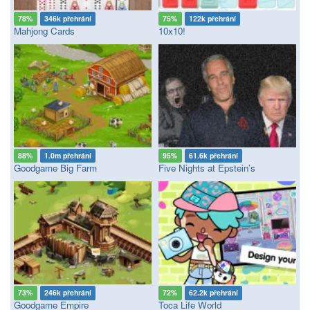
78%
346k přehrání
75%
122k přehrání
Mahjong Cards
10x10!
88%
1.0m přehrání
95%
61.6k přehrání
Goodgame Big Farm
Five Nights at Epstein’s
73%
246k přehrání
72%
62.2k přehrání
Goodgame Empire
Toca Life World