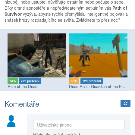
hlouběji nebo ustupte, důvěřujte ostatním nebo pečujte o sebe.
Díky drsné atmosféře a nepředvídatelným setkáním vás
Path of
Survivor
vyzývá, abyste rychle přemýšleli, inteligentně bojovali a
snášeli hrůzy rozpadajícího se světa. Zvládnete to přes noc?
74%
279 přehrání
66%
129 přehrání
8
Rise of the Dead
Dead Rails: Guardian of the Frontier
Wa
Komentáře
Minimální počet znaků: 3