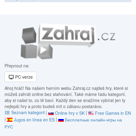
Přepnout na:
PC verze
Ahoj hráč! Na našem herním webu Zahraj.cz najdeš hry, které si
můžeš zahrát online bez stahování. Také máme řadu kategorií,
aby si našel to, co tě baví. Každý den se snažíme vybírat jen ty
nejlepší hry a proto budeš mít o zábavu postaráno.
Seznam kategorii
|
|
Online hry v SK
Free Games in EN
|
|
Jugos en línea en ES
Бесплатные онлайн-игры на
РУС