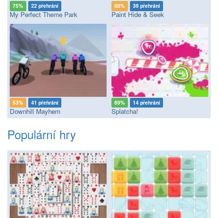
75%
22 přehrání
68%
39 přehrání
My Perfect Theme Park
Paint Hide & Seek
53%
41 přehrání
89%
14 přehrání
Downhill Mayhem
Splatcha!
Populární hry