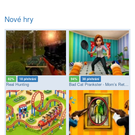
Nové hry
82%
18 přehrání
94%
38 přehrání
Real Hunting
Bad Cat Prankster - Mom’s Return