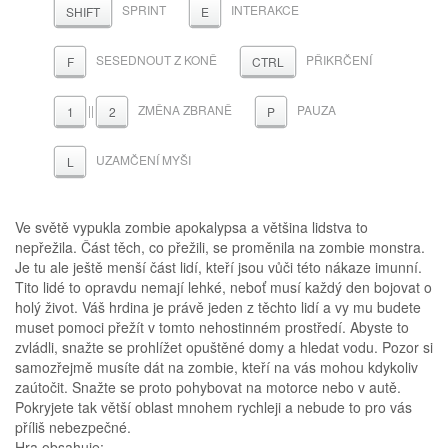
SPRINT
INTERAKCE
SHIFT
E
SESEDNOUT Z KONĚ
PŘIKRČENÍ
F
CTRL
||
ZMĚNA ZBRANĚ
PAUZA
1
2
P
UZAMČENÍ MYŠI
L
Ve světě vypukla zombie apokalypsa a většina lidstva to
nepřežila. Část těch, co přežili, se proměnila na zombie monstra.
Je tu ale ještě menší část lidí, kteří jsou vůči této nákaze imunní.
Tito lidé to opravdu nemají lehké, neboť musí každý den bojovat o
holý život. Váš hrdina je právě jeden z těchto lidí a vy mu budete
muset pomoci přežít v tomto nehostinném prostředí. Abyste to
zvládli, snažte se prohlížet opuštěné domy a hledat vodu. Pozor si
samozřejmě musíte dát na zombie, kteří na vás mohou kdykoliv
zaútočit. Snažte se proto pohybovat na motorce nebo v autě.
Pokryjete tak větší oblast mnohem rychleji a nebude to pro vás
příliš nebezpečné.
Hra obsahuje: