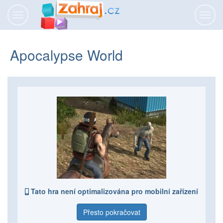
Přepnout
Přepn
navigaci
navig
Apocalypse World
Tato hra není optimalizována pro mobilní zařízení
Přesto pokračovat