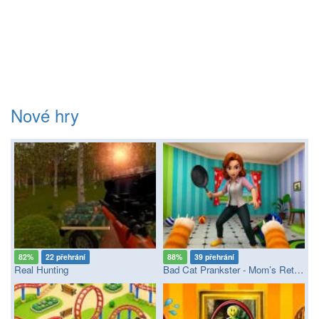
Nové hry
82%
22 přehrání
88%
39 přehrání
Real Hunting
Bad Cat Prankster - Mom’s Return