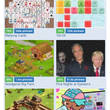
78%
346k přehrání
75%
122k přehrání
Mahjong Cards
10x10!
88%
1.0m přehrání
95%
61.6k přehrání
Goodgame Big Farm
Five Nights at Epstein’s