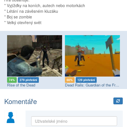
* Vyjížďky na koních, autech nebo motorkách
* Létání na závěsném kluzáku
* Boj se zombie
* Velký otevřený svět
74%
279 přehrání
66%
129 přehrání
8
Rise of the Dead
Dead Rails: Guardian of the Frontier
Pa
Komentáře