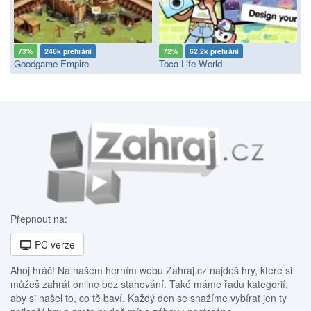
73%
246k přehrání
72%
62.2k přehrání
Goodgame Empire
Toca Life World
Přepnout na:
PC verze
Ahoj hráč! Na našem herním webu Zahraj.cz najdeš hry, které si
můžeš zahrát online bez stahování. Také máme řadu kategorií,
aby si našel to, co tě baví. Každý den se snažíme vybírat jen ty