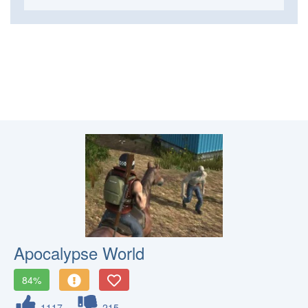
Apocalypse World
84%
1117
215