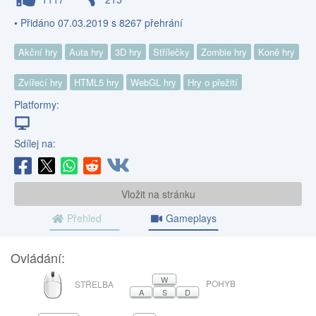
• Přidáno 07.03.2019 s 8267 přehrání
Akční hry
Auta hry
3D hry
Střílečky
Zombie hry
Koně hry
Zvířecí hry
HTML5 hry
WebGL hry
Hry o přežití
Platformy:
Sdílej na:
Vložit na stránku
Přehled
Gameplays
Ovládání:
MYŠ
W
POHYB
STŘELBA
A
S
D