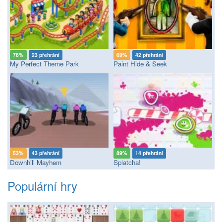
78%
23 přehrání
69%
42 přehrání
My Perfect Theme Park
Paint Hide & Seek
53%
43 přehrání
89%
14 přehrání
Downhill Mayhem
Splatcha!
Populární hry