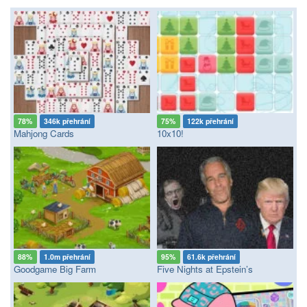
78%
346k přehrání
75%
122k přehrání
Mahjong Cards
10x10!
88%
1.0m přehrání
95%
61.6k přehrání
Goodgame Big Farm
Five Nights at Epstein’s