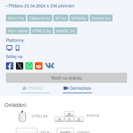
• Přidáno 23.04.2024 s 336 přehrání
Akční hry
Zábavné hry
3D hry
Střílečky
Zombie hry
Hry v aréně
HTML5 hry
WebGL hry
Platformy:
Sdílej na:
Vložit na stránku
Přehled
Gameplays
Ovládání:
MYŠ
W
POHYB
STŘELBA
A
S
D
SKOK
SPRINT
MEZERNÍK
SHIFT