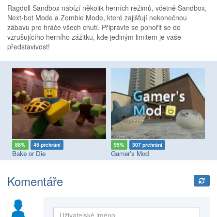
Ragdoll Sandbox nabízí několik herních režimů, včetně Sandbox,
Next-bot Mode a Zombie Mode, které zajišťují nekonečnou
zábavu pro hráče všech chutí. Připravte se ponořit se do
vzrušujícího herního zážitku, kde jediným limitem je vaše
představivost!
88%
45 přehrání
95%
307 přehrání
8
Bake or Die
Gamer's Mod
Br
Komentáře