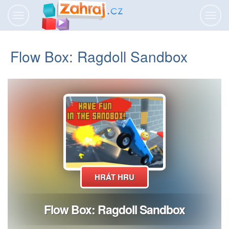
Přepnout
Přepn
navigaci
navig
Flow Box: Ragdoll Sandbox