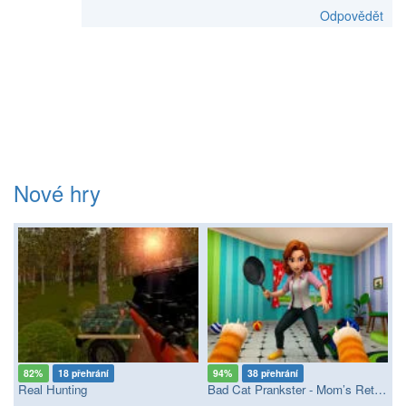
Odpovědět
Nové hry
82%
18 přehrání
94%
38 přehrání
Real Hunting
Bad Cat Prankster - Mom’s Return