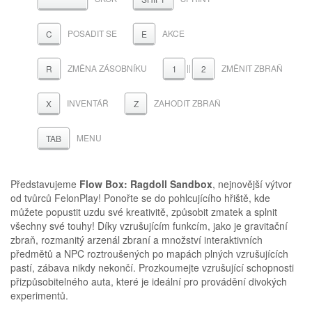
POSADIT SE
AKCE
C
E
ZMĚNA ZÁSOBNÍKU
||
ZMĚNIT ZBRAŇ
R
1
2
INVENTÁŘ
ZAHODIT ZBRAŇ
X
Z
MENU
TAB
Představujeme
Flow Box: Ragdoll Sandbox
, nejnovější výtvor
od tvůrců FelonPlay! Ponořte se do pohlcujícího hřiště, kde
můžete popustit uzdu své kreativitě, způsobit zmatek a splnit
všechny své touhy! Díky vzrušujícím funkcím, jako je gravitační
zbraň, rozmanitý arzenál zbraní a množství interaktivních
předmětů a NPC roztroušených po mapách plných vzrušujících
pastí, zábava nikdy nekončí. Prozkoumejte vzrušující schopnosti
přizpůsobitelného auta, které je ideální pro provádění divokých
experimentů.