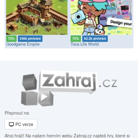
73%
246k přehrání
72%
62.2k přehrání
Goodgame Empire
Toca Life World
Přepnout na:
PC verze
Ahoj hráč! Na našem herním webu Zahraj.cz najdeš hry, které si