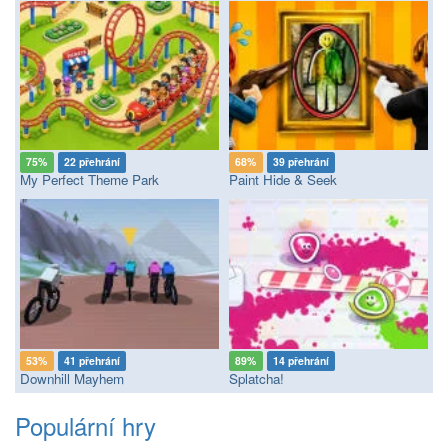
75%
22 přehrání
68%
39 přehrání
My Perfect Theme Park
Paint Hide & Seek
53%
41 přehrání
89%
14 přehrání
Downhill Mayhem
Splatcha!
Populární hry