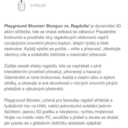
MYŠ
STŘELBA
Playground Shooter! Shotgun vs. Ragdolls!
je dynamická 3D
akční střílečka, kde se chaos setkává se zábavou! Popadněte
brokovnici a prostřelte vlny ragdollových stickmanů napříč
vzrušujícími úrovněmi plnými explozí, létající fyziky a čisté
destrukce. Každý výstřel se počítá – miřte s přesností, zlikvidujte
všechny cíle a ovládněte žebříček s maximální přesností.
Zažijte veselé efekty ragdollů, kde se nepřátelé v plně
interaktivním prostředí převalují, převracejí a havarují.
Odemkněte si nové brokovnice, každá s vlastní silou a stylem
střelby, a otestujte si své dovednosti v různých úrovních plných
překážek a výbušných předmětů.
Playground Shooter, určená pro fanoušky ragdoll stříleček a
fyzikálních her na hřišti, nabízí jednoduché ovládání jedním
tlačítkem, jasnou 3D grafiku a návykovou, rychlou hratelnost.
Hrajte na mobilu nebo PC, soutěžte s přáteli a zkuste se dostat,
jak vysoko se v globálním žebříčku dokážete vyšplhat.