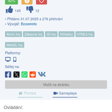
92%
145
12
• Přidáno 31.07.2025 s 276 přehrání
• Vývojář:
Eccentric
Akční hry
Zábavné hry
3D hry
Střílečky
HTML5 hry
WebGL hry
Platformy:
Sdílej na:
Vložit na stránku
Přehled
Gameplays
Ovládání: