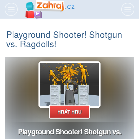
Přepnout
Přepn
navigaci
navig
Playground Shooter! Shotgun
vs. Ragdolls!