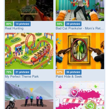
80%
14 přehrání
94%
29 přehrání
Real Hunting
Bad Cat Prankster - Mom’s Return
75%
21 přehrání
67%
36 přehrání
My Perfect Theme Park
Paint Hide & Seek