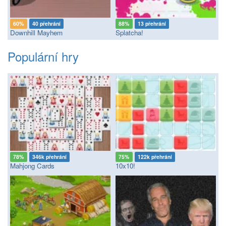
60%
40 přehrání
88%
13 přehrání
Downhill Mayhem
Splatcha!
Populární hry
78%
346k přehrání
75%
122k přehrání
Mahjong Cards
10x10!