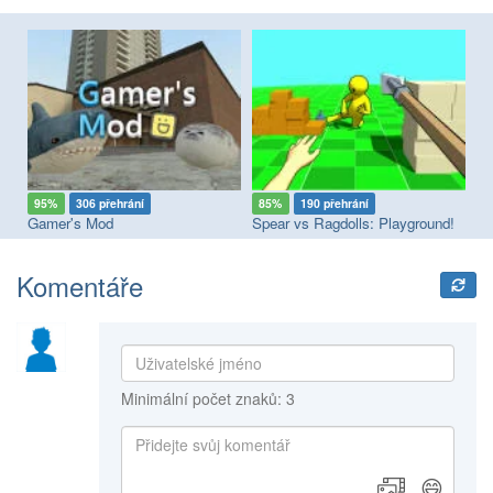
95%
306 přehrání
85%
190 přehrání
8
Gamer's Mod
Spear vs Ragdolls: Playground!
Du
Komentáře
Minimální počet znaků: 3
😄