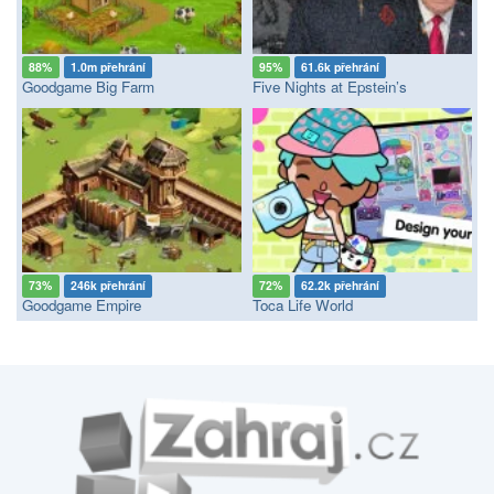
88%
1.0m přehrání
95%
61.6k přehrání
Goodgame Big Farm
Five Nights at Epstein’s
73%
246k přehrání
72%
62.2k přehrání
Goodgame Empire
Toca Life World