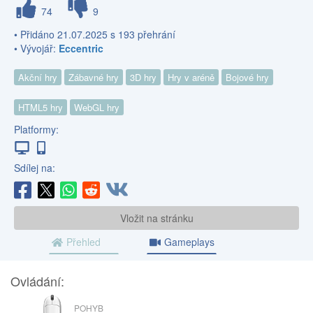
74
9
• Přidáno 21.07.2025 s 193 přehrání
• Vývojář:
Eccentric
Akční hry
Zábavné hry
3D hry
Hry v aréně
Bojové hry
HTML5 hry
WebGL hry
Platformy:
Sdílej na:
Vložit na stránku
Přehled
Gameplays
Ovládání:
MYŠ
POHYB