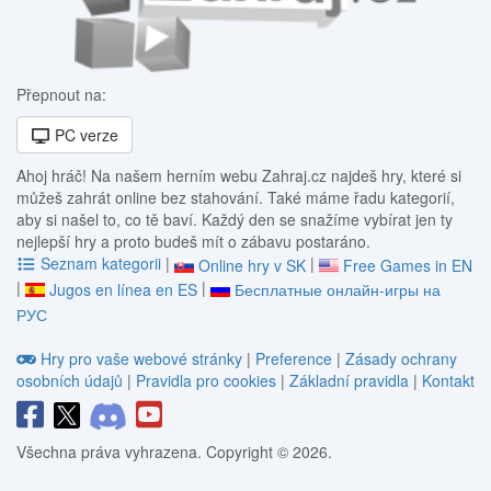
Přepnout na:
PC verze
Ahoj hráč! Na našem herním webu Zahraj.cz najdeš hry, které si
můžeš zahrát online bez stahování. Také máme řadu kategorií,
aby si našel to, co tě baví. Každý den se snažíme vybírat jen ty
nejlepší hry a proto budeš mít o zábavu postaráno.
Seznam kategorii
|
|
Online hry v SK
Free Games in EN
|
|
Jugos en línea en ES
Бесплатные онлайн-игры на
РУС
Hry pro vaše webové stránky
|
Preference
|
Zásady ochrany
osobních údajů
|
Pravidla pro cookies
|
Základní pravidla
|
Kontakt
Všechna práva vyhrazena. Copyright © 2026.