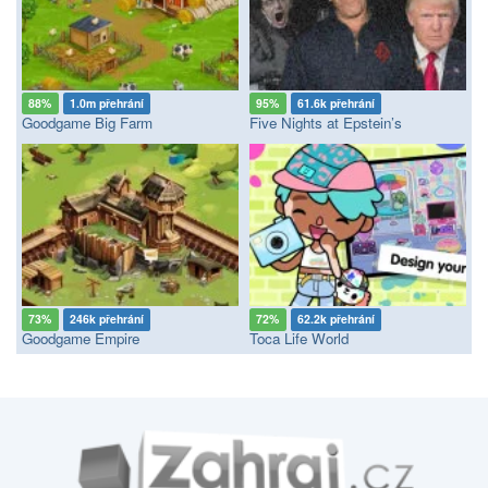
88%
1.0m přehrání
95%
61.6k přehrání
Goodgame Big Farm
Five Nights at Epstein’s
73%
246k přehrání
72%
62.2k přehrání
Goodgame Empire
Toca Life World