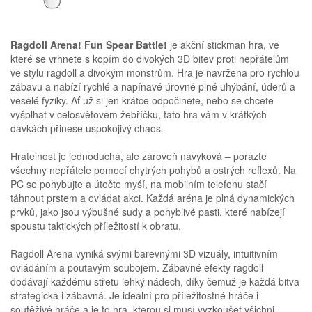
Ragdoll Arena! Fun Spear Battle!
je akční stickman hra, ve
které se vrhnete s kopím do divokých 3D bitev proti nepřátelům
ve stylu ragdoll a divokým monstrům. Hra je navržena pro rychlou
zábavu a nabízí rychlé a napínavé úrovně plné uhýbání, úderů a
veselé fyziky. Ať už si jen krátce odpočinete, nebo se chcete
vyšplhat v celosvětovém žebříčku, tato hra vám v krátkých
dávkách přinese uspokojivý chaos.
Hratelnost je jednoduchá, ale zároveň návyková – porazte
všechny nepřátele pomocí chytrých pohybů a ostrých reflexů. Na
PC se pohybujte a útočte myší, na mobilním telefonu stačí
táhnout prstem a ovládat akci. Každá aréna je plná dynamických
prvků, jako jsou výbušné sudy a pohyblivé pasti, které nabízejí
spoustu taktických příležitostí k obratu.
Ragdoll Arena vyniká svými barevnými 3D vizuály, intuitivním
ovládáním a poutavým soubojem. Zábavné efekty ragdoll
dodávají každému střetu lehký nádech, díky čemuž je každá bitva
strategická i zábavná. Je ideální pro příležitostné hráče i
soutěživé hráče a je to hra, kterou si musí vyzkoušet všichni