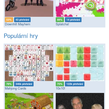
53%
43 přehrání
89%
14 přehrání
Downhill Mayhem
Splatcha!
Populární hry
78%
346k přehrání
75%
122k přehrání
Mahjong Cards
10x10!