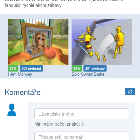
fanoušci rychlé akční zábavy.
78%
505 přehrání
85%
201 přehrání
7
I Am Monkey
Epic Sword Battle!
Komentáře
Minimální počet znaků: 3