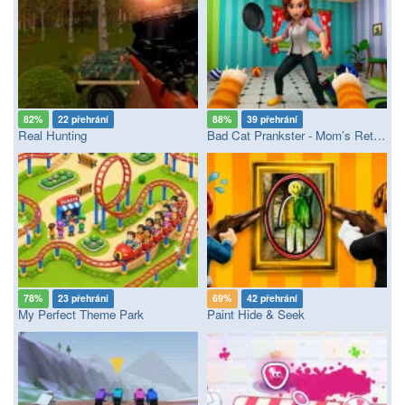
82%
22 přehrání
88%
39 přehrání
Real Hunting
Bad Cat Prankster - Mom’s Return
78%
23 přehrání
69%
42 přehrání
My Perfect Theme Park
Paint Hide & Seek