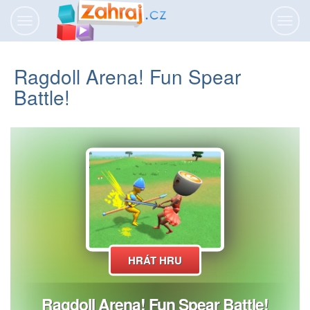
Přepnout
Přepn
navigaci
navig
Ragdoll Arena! Fun Spear
Battle!