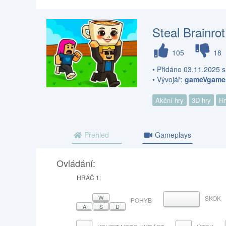
Steal Brainro
105
18
• Přidáno 03.11.2025 s
• Vývojář:
gameVgame
Akční hry
3D hry
Hr
Přehled
Gameplays
Ovládání:
HRÁČ 1:
W
SKOK
MEZERNÍK
POHYB
A
S
D