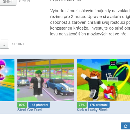
SPRINT
SHIFT
Vyberte si mezi sólovými nájezdy na základ
režimu pro 2 hráče. Upravte si avatara orig
osobnost a zároveň chránili svůj rostoucí p
konzistentní krádeže, investujte do silné obr
lovu nejvzácnějších mozkových rot ve hře.
SPRINT
J
90%
143 přehrání
77%
175 přehrání
Steal Car Duel
Kick a Lucky Block