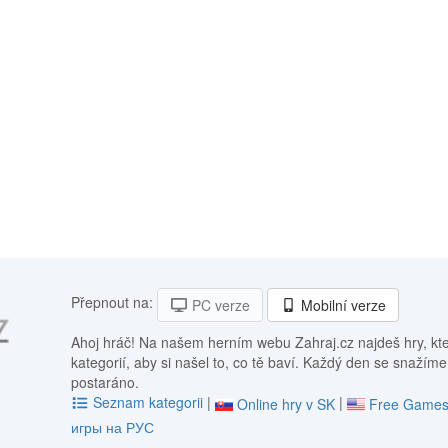
Přepnout na:
PC verze
Mobilní verze
Ahoj hráč! Na našem herním webu Zahraj.cz najdeš hry, kt
kategorií, aby si našel to, co tě baví. Každý den se snažíme
postaráno.
Seznam kategorii
|
|
Online hry v SK
Free Games
игры на РУС