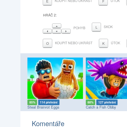
KOUPIT NEBO UKRÁST
ÚTOK
E
F
HRÁČ 2:
NAHORU
SKOK
L
POHYB
VLEVO
DOLŮ
VPRAVO
KOUPIT NEBO UKRÁST
ÚTOK
O
K
85%
114 přehrání
88%
127 přehrání
k!
Steal Brainrot Eggs
Catch a Fish Obby
Komentáře