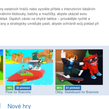
ny ostatních hráčů nebo vyzvěte přítele v intenzivním lokálním
inálními klobouky, batohy a mazlíčky, abyste ukázali svou
oklad. Úspěch závisí na chytré taktice – provádějte rychlé a
any a strategicky umisťujte pasti, abyste ochránili svůj poklad při
78%
30 přehrání
86%
81 přehrání
8
Float for Brainrots
Obby: Skateboard for Brainrots
Lu
Nové hry