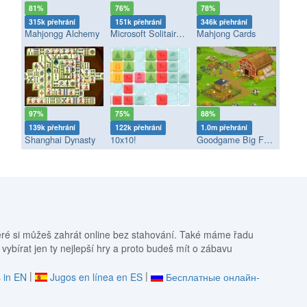
81%
76%
78%
315k přehrání
151k přehrání
346k přehrání
Mahjongg Alchemy
Microsoft Solitaire Collection
Mahjong Cards
97%
75%
88%
139k přehrání
122k přehrání
1.0m přehrání
Shanghai Dynasty
10x10!
Goodgame Big Farm
eré si můžeš zahrát online bez stahování. Také máme řadu
 vybírat jen ty nejlepší hry a proto budeš mít o zábavu
|
|
 in EN
Jugos en línea en ES
Бесплатные онлайн-