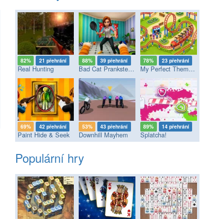
82%
21 přehrání
88%
39 přehrání
78%
23 přehrání
Real Hunting
Bad Cat Prankster - Mom’s Return
My Perfect Theme Park
69%
42 přehrání
53%
43 přehrání
89%
14 přehrání
Paint Hide & Seek
Downhill Mayhem
Splatcha!
Populární hry