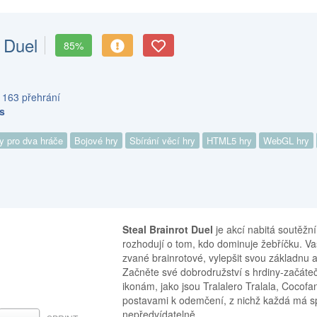
t Duel
85%
 163 přehrání
s
y pro dva hráče
Bojové hry
Sbírání věcí hry
HTML5 hry
WebGL hry
Steal Brainrot Duel
je akcí nabitá soutěžní
rozhodují o tom, kdo dominuje žebříčku. V
zvané brainrotové, vylepšit svou základnu 
Začněte své dobrodružství s hrdiny-začátečn
ikonám, jako jsou Tralalero Tralala, Cocofa
postavami k odemčení, z nichž každá má sp
nepředvídatelně.