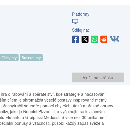
Platformy:
Sdílej na:
Obby hry
Brainrot hry
Vložit na stránku
 hra o rabování a sběratelství, kde strategie a načasování
aším cílem je shromáždit veselé postavy inspirované memy
a přechytračit soupeře pomocí chytrých útoků a přesné obrany.
íky, jako je Noobini Pizzanini, a vyšplhejte se k vzácným
nto Elefanto a Graipussi Medussi. S více než 30 unikátními
eciální bonusy a vzácnosti, působí každý zápas svěže a