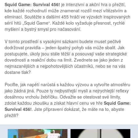
Squid Game: Survival 456!
je intenzivní a akční hra o přežití,
kde každé rozhodnutí může znamenat rozdíl mezi vítězstvím a
eliminací. Soutěžte s dalšími 455 hráči ve výzvách inspirovaných
sérií hitů „Squid Game“. Každé kolo vyžaduje přesnost, rychlé
myšlení a bystrý smysl pro načasování.
V tomto prostředí s vysokými sázkami budete muset pečlivě
dodržovat pravidla – jeden špatný pohyb vás může sbalit. Jak
postupujete, úkoly jsou stále těžší a posouvají vaše strategické
dovednosti a reakční dobu na limit. Zvednete se jako jeden z
nejmazanějších a nejpohotovějších účastníků, nebo se na vás
dostane tlak?
Pociťte, jak napětí narůstá s každou výzvou a vytvořte atmosféru
jako žádná jiná. Pouze ty nejbystřejší mysli a nejrychlejší reflexy
dosáhnou vrcholu žebříčku. Odvažte se otestovat své limity,
zdolat každou zkoušku a získat hlavní cenu ve hře
Squid Game:
Survival 456!
. Jste připraveni dokázat, že máte na to, abyste
přežili?