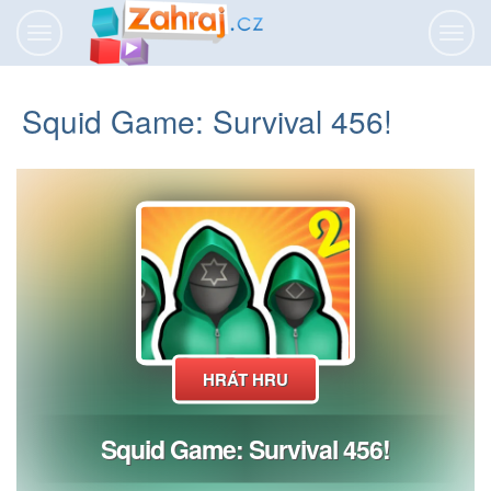
Přepnout
Přepn
navigaci
navig
Squid Game: Survival 456!