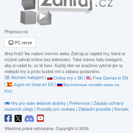
Přepnout na:
PC verze
Ahoj hráč! Na našem herním webu Zahraj.cz najdeš hry, které si
můžeš zahrát online bez stahování. Také máme řadu kategorií,
aby si našel to, co tě baví. Každý den se snažíme vybírat jen ty
nejlepší hry a proto budeš mít o zábavu postaráno.
Seznam kategorii
|
|
Online hry v SK
Free Games in EN
|
|
Jugos en línea en ES
Бесплатные онлайн-игры на
РУС
Hry pro vaše webové stránky
|
Preference
|
Zásady ochrany
osobních údajů
|
Pravidla pro cookies
|
Základní pravidla
|
Kontakt
Všechna práva vyhrazena. Copyright © 2026.