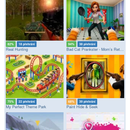
82%
18 přehrání
94%
38 přehrání
Real Hunting
Bad Cat Prankster - Mom’s Return
75%
22 přehrání
68%
39 přehrání
My Perfect Theme Park
Paint Hide & Seek