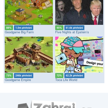
88%
1.0m přehrání
95%
61.6k přehrání
Goodgame Big Farm
Five Nights at Epstein’s
73%
246k přehrání
72%
62.2k přehrání
Goodgame Empire
Toca Life World