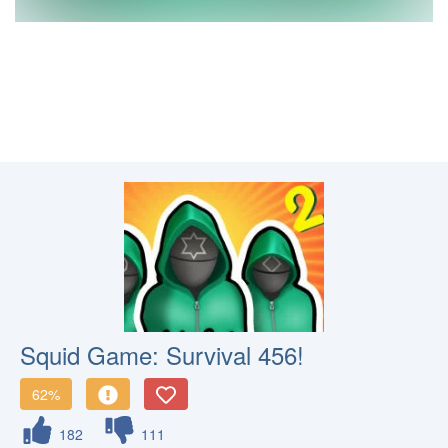
Squid Game: Survival 456!
62%
182
111