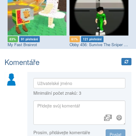
83%
91 přehrání
61%
121 přehrání
8
My Fast Brainrot
Obby 456: Survive The Sniper in Squid Game
Sp
Komentáře
Minimální počet znaků: 3
😄
Prosím, přidávejte komentáře
Poslat