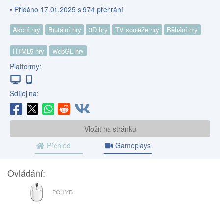
• Přidáno 17.01.2025 s 974 přehrání
Akční hry
Brutální hry
3D hry
TV soutěže hry
Běhání hry
HTML5 hry
WebGL hry
Platformy:
Sdílej na:
Vložit na stránku
Přehled
Gameplays
Ovládání:
MYŠ
POHYB