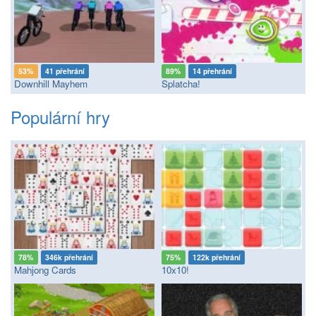
53%
41 přehrání
89%
14 přehrání
Downhill Mayhem
Splatcha!
Populární hry
78%
346k přehrání
75%
122k přehrání
Mahjong Cards
10x10!