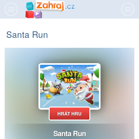
Přepnout
Přepn
navigaci
navig
Santa Run