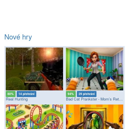
Nové hry
80%
14 přehrání
94%
29 přehrání
Real Hunting
Bad Cat Prankster - Mom’s Return