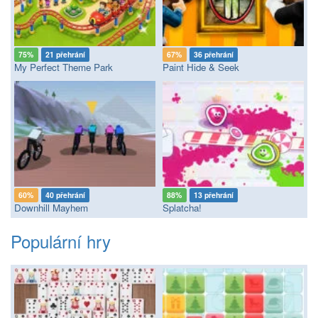
75%
21 přehrání
67%
36 přehrání
My Perfect Theme Park
Paint Hide & Seek
60%
40 přehrání
88%
13 přehrání
Downhill Mayhem
Splatcha!
Populární hry