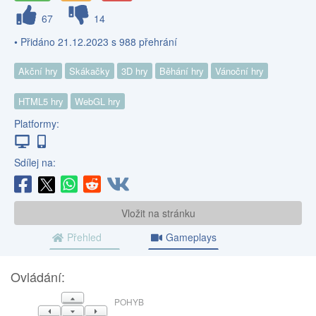
67
14
• Přidáno 21.12.2023 s 988 přehrání
Akční hry
Skákačky
3D hry
Běhání hry
Vánoční hry
HTML5 hry
WebGL hry
Platformy:
Sdílej na:
Vložit na stránku
Přehled
Gameplays
Ovládání:
NAHORU
POHYB
VLEVO
DOLŮ
VPRAVO