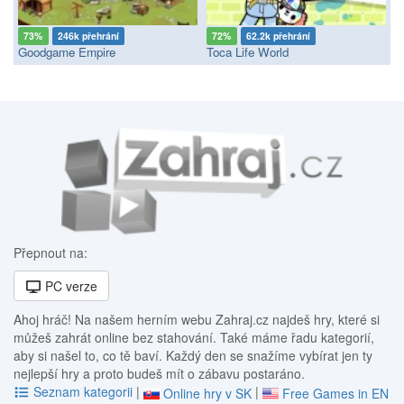
73%
246k přehrání
72%
62.2k přehrání
Goodgame Empire
Toca Life World
Přepnout na:
PC verze
Ahoj hráč! Na našem herním webu Zahraj.cz najdeš hry, které si
můžeš zahrát online bez stahování. Také máme řadu kategorií,
aby si našel to, co tě baví. Každý den se snažíme vybírat jen ty
nejlepší hry a proto budeš mít o zábavu postaráno.
Seznam kategorii
|
|
Online hry v SK
Free Games in EN