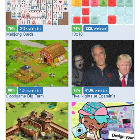
78%
346k přehrání
75%
122k přehrání
Mahjong Cards
10x10!
88%
1.0m přehrání
95%
61.6k přehrání
Goodgame Big Farm
Five Nights at Epstein’s