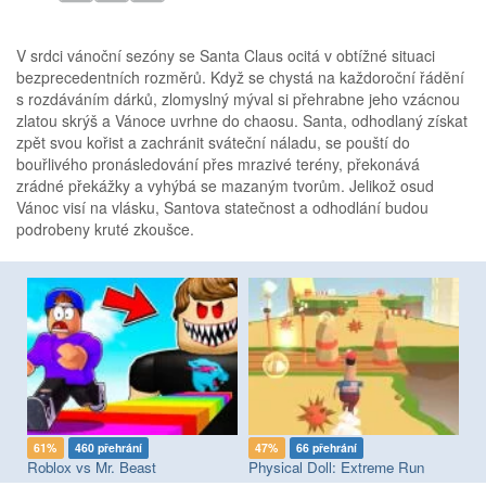
V srdci vánoční sezóny se Santa Claus ocitá v obtížné situaci
bezprecedentních rozměrů. Když se chystá na každoroční řádění
s rozdáváním dárků, zlomyslný mýval si přehrabne jeho vzácnou
zlatou skrýš a Vánoce uvrhne do chaosu. Santa, odhodlaný získat
zpět svou kořist a zachránit sváteční náladu, se pouští do
bouřlivého pronásledování přes mrazivé terény, překonává
zrádné překážky a vyhýbá se mazaným tvorům. Jelikož osud
Vánoc visí na vlásku, Santova statečnost a odhodlání budou
podrobeny kruté zkoušce.
61%
460 přehrání
47%
66 přehrání
8
Roblox vs Mr. Beast
Physical Doll: Extreme Run
Ro