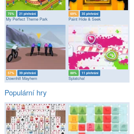
75%
21 přehrání
69%
35 přehrání
My Perfect Theme Park
Paint Hide & Seek
57%
39 přehrání
88%
11 přehrání
Downhill Mayhem
Splatcha!
Populární hry