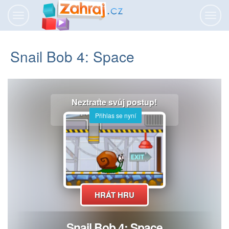
Přepnout
Přepn
navigaci
navig
Snail Bob 4: Space