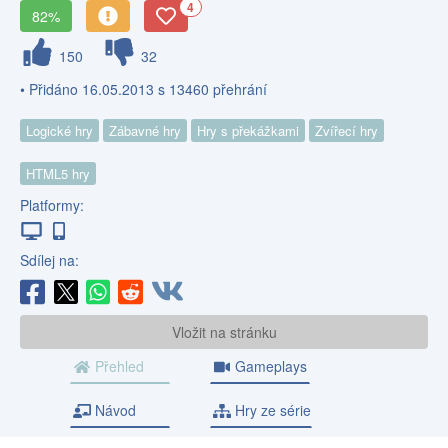
4
82%
150
32
• Přidáno 16.05.2013 s 13460 přehrání
Logické hry
Zábavné hry
Hry s překážkami
Zvířecí hry
HTML5 hry
Platformy:
Sdílej na:
Vložit na stránku
Přehled
Gameplays
Návod
Hry ze série