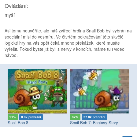
Ovládání:
myší
Asi tomu neuvěříte, ale náš zvířecí hrdina Snail Bob byl vybrán na
speciální misi do vesmíru. Ve čtvrtém pokračování této skvělé
logické hry na vás opět čeká mnoho překážek, které musíte
vyřešit. Pokud byste již byli s nervy v koncích, máme tu i video
návod.
91%
8.9k přehrání
87%
37.0k přehrání
8
Cat Around The World: Japanese Valley
Snail Bob 8
Snail Bob 7: Fantasy Story
Sn