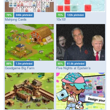
78%
346k přehrání
75%
122k přehrání
Mahjong Cards
10x10!
88%
1.0m přehrání
95%
61.6k přehrání
Goodgame Big Farm
Five Nights at Epstein’s