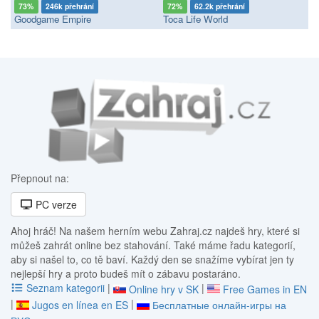
73%
246k přehrání
72%
62.2k přehrání
Goodgame Empire
Toca Life World
Přepnout na:
PC verze
Ahoj hráč! Na našem herním webu Zahraj.cz najdeš hry, které si
můžeš zahrát online bez stahování. Také máme řadu kategorií,
aby si našel to, co tě baví. Každý den se snažíme vybírat jen ty
nejlepší hry a proto budeš mít o zábavu postaráno.
Seznam kategorii
|
|
Online hry v SK
Free Games in EN
|
|
Jugos en línea en ES
Бесплатные онлайн-игры на