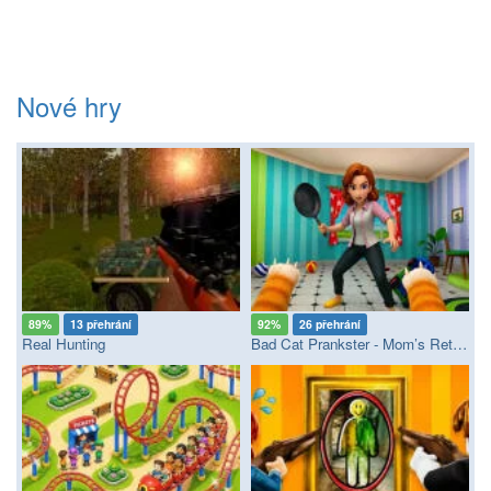
Nové hry
89%
13 přehrání
92%
26 přehrání
Real Hunting
Bad Cat Prankster - Mom’s Return