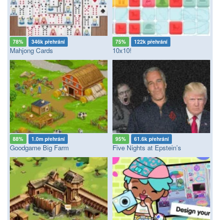
78%
346k přehrání
75%
122k přehrání
Mahjong Cards
10x10!
88%
1.0m přehrání
95%
61.6k přehrání
Goodgame Big Farm
Five Nights at Epstein’s