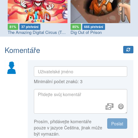
81%
37 přehrání
85%
666 přehrání
8
The Amazing Digital Circus (TADC) Mind Games
Dig Out of Prison
St
Komentáře
Minimální počet znaků: 3
😄
Prosím, přidávejte komentáře
Poslat
pouze v jazyce Čeština, jinak může
být vymazán.