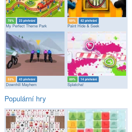
78%
23 přehrání
69%
42 přehrání
My Perfect Theme Park
Paint Hide & Seek
53%
43 přehrání
89%
14 přehrání
Downhill Mayhem
Splatcha!
Populární hry