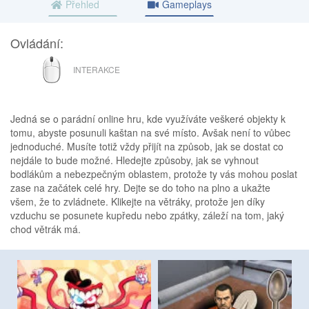
Přehled
Gameplays
Ovládání:
MYŠ
INTERAKCE
Jedná se o parádní online hru, kde využíváte veškeré objekty k
tomu, abyste posunuli kaštan na své místo. Avšak není to vůbec
jednoduché. Musíte totiž vždy přijít na způsob, jak se dostat co
nejdále to bude možné. Hledejte způsoby, jak se vyhnout
bodlákům a nebezpečným oblastem, protože ty vás mohou poslat
zase na začátek celé hry. Dejte se do toho na plno a ukažte
všem, že to zvládnete. Klikejte na větráky, protože jen díky
vzduchu se posunete kupředu nebo zpátky, záleží na tom, jaký
chod větrák má.