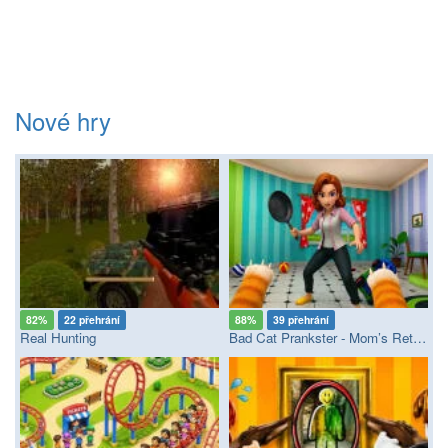
Nové hry
82%
22 přehrání
88%
39 přehrání
Real Hunting
Bad Cat Prankster - Mom’s Return