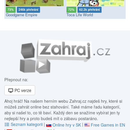
73%
246k přehrání
72%
62.2k přehrání
Goodgame Empire
Toca Life World
Přepnout na:
PC verze
Ahoj hráč! Na našem herním webu Zahraj.cz najdeš hry, které si
můžeš zahrát online bez stahování. Také máme řadu kategorií,
aby si našel to, co tě baví. Každý den se snažíme vybírat jen ty
nejlepší hry a proto budeš mít o zábavu postaráno.
Seznam kategorii
|
|
Online hry v SK
Free Games in EN