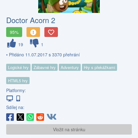
Doctor Acorn 2
95%
19
1
• Přidáno 11.07.2017 s 3370 přehrání
Logické hry
Zábavné hry
Adventury
Hry s překážkami
HTML5 hry
Platformy:
Sdílej na:
Vložit na stránku