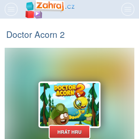
Přepnout
Přepn
navigaci
navig
Doctor Acorn 2