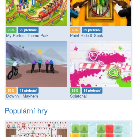
75%
22 přehrání
68%
39 přehrání
My Perfect Theme Park
Paint Hide & Seek
53%
41 přehrání
89%
14 přehrání
Downhill Mayhem
Splatcha!
Populární hry