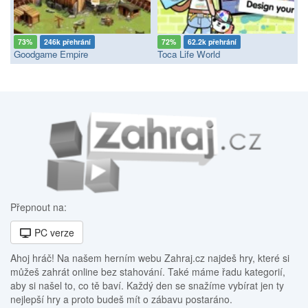
73%
246k přehrání
72%
62.2k přehrání
Goodgame Empire
Toca Life World
Přepnout na:
PC verze
Ahoj hráč! Na našem herním webu Zahraj.cz najdeš hry, které si
můžeš zahrát online bez stahování. Také máme řadu kategorií,
aby si našel to, co tě baví. Každý den se snažíme vybírat jen ty
nejlepší hry a proto budeš mít o zábavu postaráno.