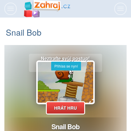
Přepnout
Přepn
navigaci
navig
Snail Bob