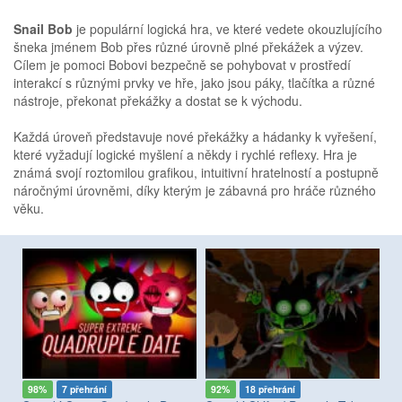
Snail Bob
je populární logická hra, ve které vedete okouzlujícího
šneka jménem Bob přes různé úrovně plné překážek a výzev.
Cílem je pomoci Bobovi bezpečně se pohybovat v prostředí
interakcí s různými prvky ve hře, jako jsou páky, tlačítka a různé
nástroje, překonat překážky a dostat se k východu.
Každá úroveň představuje nové překážky a hádanky k vyřešení,
které vyžadují logické myšlení a někdy i rychlé reflexy. Hra je
známá svojí roztomilou grafikou, intuitivní hratelností a postupně
náročnými úrovněmi, díky kterým je zábavná pro hráče různého
věku.
98%
7 přehrání
92%
18 přehrání
8