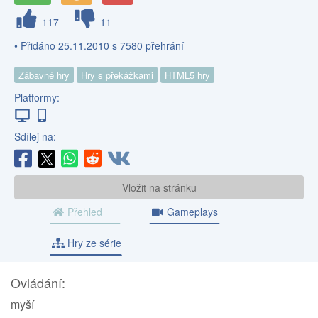
117
11
• Přidáno 25.11.2010 s 7580 přehrání
Zábavné hry
Hry s překážkami
HTML5 hry
Platformy:
Sdílej na:
Vložit na stránku
Přehled
Gameplays
Hry ze série
Ovládání:
myší