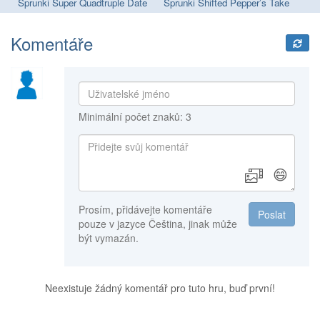
Sprunki Megaswap (Footlong's Take)
Sprunki Super Quadtruple Date
Sprunki Shifted Pepper’s Take
Sp
Komentáře
Minimální počet znaků: 3
😄
Prosím, přidávejte komentáře
Poslat
pouze v jazyce Čeština, jinak může
být vymazán.
Neexistuje žádný komentář pro tuto hru, buď první!