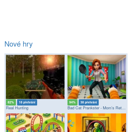
Nové hry
82%
18 přehrání
94%
38 přehrání
Real Hunting
Bad Cat Prankster - Mom’s Return