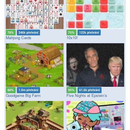
78%
346k přehrání
75%
122k přehrání
Mahjong Cards
10x10!
88%
1.0m přehrání
95%
61.6k přehrání
Goodgame Big Farm
Five Nights at Epstein’s