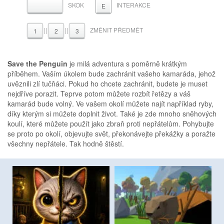
SKOK
INTERAKCE
MEZERNÍK
E
||
||
ZMĚNIT PŘEDMĚT
1
2
3
Save the Penguin
je milá adventura s poměrně krátkým
příběhem. Vaším úkolem bude zachránit vašeho kamaráda, jehož
uvěznili zlí tučňáci. Pokud ho chcete zachránit, budete je muset
nejdříve porazit. Teprve potom můžete rozbít řetězy a váš
kamarád bude volný. Ve vašem okolí můžete najít například ryby,
díky kterým si můžete doplnit život. Také je zde mnoho sněhových
koulí, které můžete použít jako zbraň proti nepřátelům. Pohybujte
se proto po okolí, objevujte svět, překonávejte překážky a poražte
všechny nepřátele. Tak hodně štěstí.