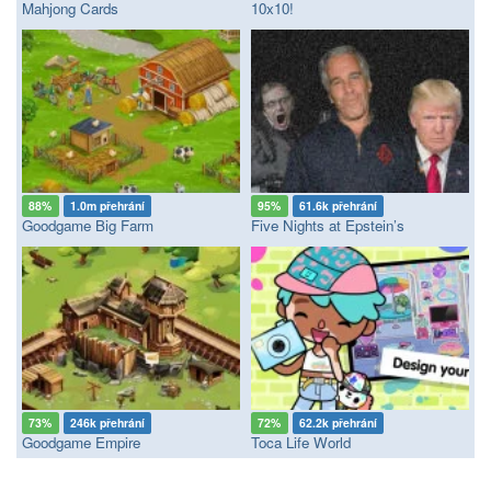
Mahjong Cards
10x10!
88%
1.0m přehrání
95%
61.6k přehrání
Goodgame Big Farm
Five Nights at Epstein’s
73%
246k přehrání
72%
62.2k přehrání
Goodgame Empire
Toca Life World