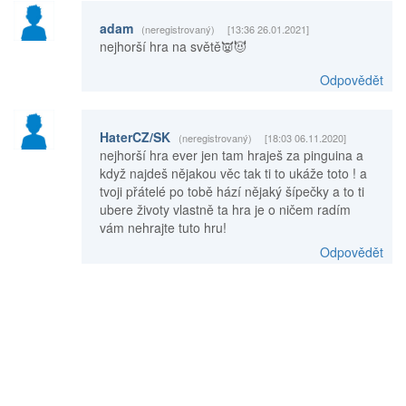
adam
(neregistrovaný)
[13:36 26.01.2021]
nejhorší hra na světě👿😈
Odpovědět
HaterCZ/SK
(neregistrovaný)
[18:03 06.11.2020]
nejhorší hra ever jen tam hraješ za pinguina a
když najdeš nějakou věc tak ti to ukáže toto ! a
tvoji přátelé po tobě hází nějaký šípečky a to ti
ubere životy vlastně ta hra je o ničem radím
vám nehrajte tuto hru!
Odpovědět