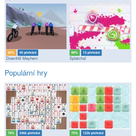
60%
40 přehrání
88%
13 přehrání
Downhill Mayhem
Splatcha!
Populární hry
78%
346k přehrání
75%
122k přehrání