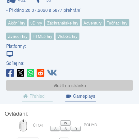
• Přidáno 20.07.2020 s 5877 přehrání
Akční hry
3D hry
Záchranářské hry
Adventury
Tučňáci hry
Zvířecí hry
HTML5 hry
WebGL hry
Platformy:
Sdílej na:
Vložit na stránku
Přehled
Gameplays
Ovládání:
MYŠ
W
POHYB
ÚTOK
A
S
D