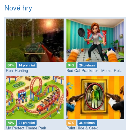
Nové hry
80%
14 přehrání
94%
29 přehrání
Real Hunting
Bad Cat Prankster - Mom’s Return
75%
21 přehrání
67%
36 přehrání
My Perfect Theme Park
Paint Hide & Seek