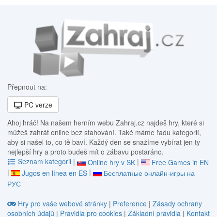
Přepnout na:
PC verze
Ahoj hráč! Na našem herním webu Zahraj.cz najdeš hry, které si
můžeš zahrát online bez stahování. Také máme řadu kategorií,
aby si našel to, co tě baví. Každý den se snažíme vybírat jen ty
nejlepší hry a proto budeš mít o zábavu postaráno.
Seznam kategorii
|
|
Online hry v SK
Free Games in EN
|
|
Jugos en línea en ES
Бесплатные онлайн-игры на
РУС
Hry pro vaše webové stránky
|
Preference
|
Zásady ochrany
osobních údajů
|
Pravidla pro cookies
|
Základní pravidla
|
Kontakt