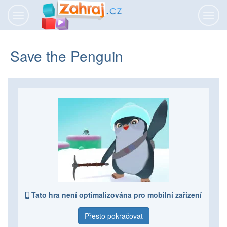
Přepnout
Přepn
navigaci
navig
Save the Penguin
Tato hra není optimalizována pro mobilní zařízení
Přesto pokračovat