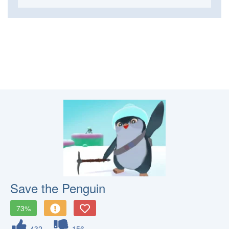
Save the Penguin
73%
432
156