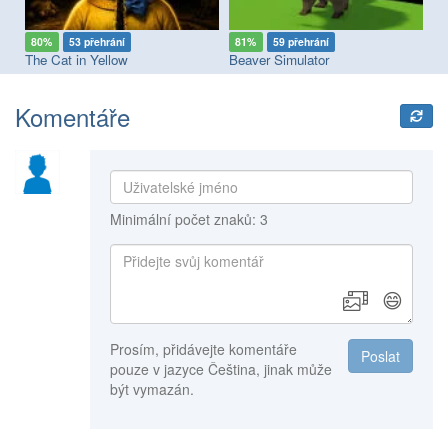
80%
53 přehrání
81%
59 přehrání
7
The Cat in Yellow
Beaver Simulator
I 
Komentáře
Minimální počet znaků: 3
😄
Prosím, přidávejte komentáře
Poslat
pouze v jazyce Čeština, jinak může
být vymazán.