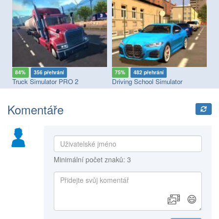
84%
356 přehrání
75%
482 přehrání
9
ulator: European Roads
Truck Simulator PRO 2
Driving School Simulator
Tr
Komentáře
Minimální počet znaků: 3
😄