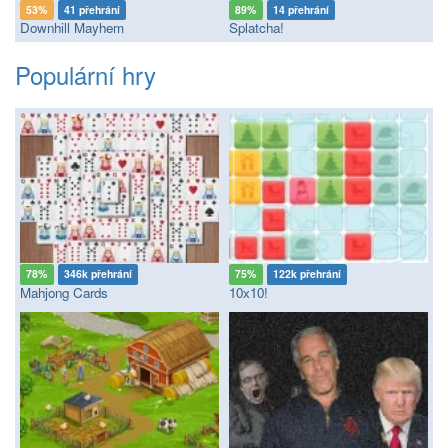
53%
41 přehrání
89%
14 přehrání
Downhill Mayhem
Splatcha!
Populární hry
78%
346k přehrání
75%
122k přehrání
Mahjong Cards
10x10!