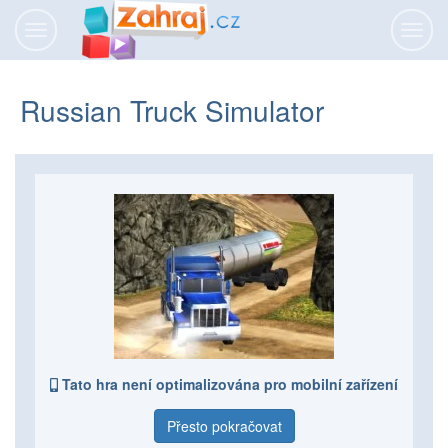
Přepnout
Přepn
navigaci
navig
Russian Truck Simulator
Tato hra není optimalizována pro mobilní zařízení
Přesto pokračovat