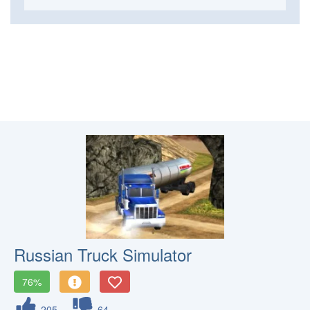
Russian Truck Simulator
76%
205
64