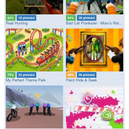
82%
18 přehrání
94%
38 přehrání
Real Hunting
Bad Cat Prankster - Mom’s Return
75%
22 přehrání
68%
39 přehrání
My Perfect Theme Park
Paint Hide & Seek