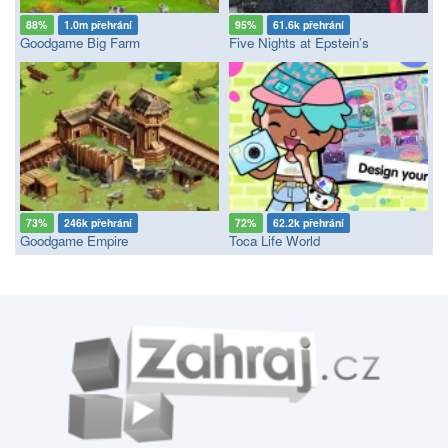
88%
1.0m přehrání
95%
61.6k přehrání
Goodgame Big Farm
Five Nights at Epstein’s
73%
246k přehrání
72%
62.2k přehrání
Goodgame Empire
Toca Life World