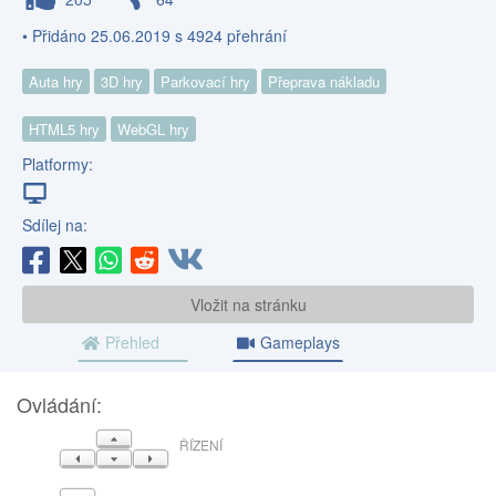
• Přidáno 25.06.2019 s 4924 přehrání
Auta hry
3D hry
Parkovací hry
Přeprava nákladu
HTML5 hry
WebGL hry
Platformy:
Sdílej na:
Vložit na stránku
Přehled
Gameplays
Ovládání:
NAHORU
ŘÍZENÍ
VLEVO
DOLŮ
VPRAVO