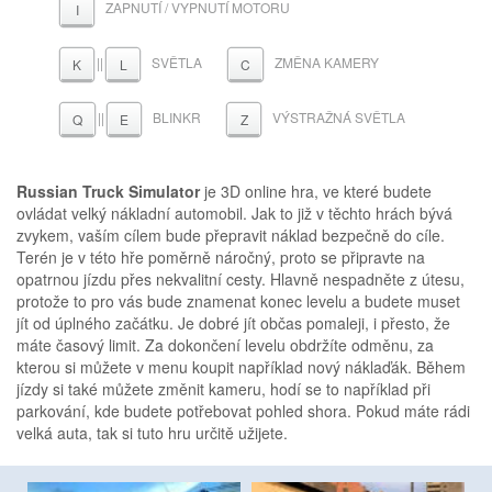
ZAPNUTÍ / VYPNUTÍ MOTORU
I
||
SVĚTLA
ZMĚNA KAMERY
K
L
C
||
BLINKR
VÝSTRAŽNÁ SVĚTLA
Q
E
Z
Russian Truck Simulator
je 3D online hra, ve které budete
ovládat velký nákladní automobil. Jak to již v těchto hrách bývá
zvykem, vaším cílem bude přepravit náklad bezpečně do cíle.
Terén je v této hře poměrně náročný, proto se připravte na
opatrnou jízdu přes nekvalitní cesty. Hlavně nespadněte z útesu,
protože to pro vás bude znamenat konec levelu a budete muset
jít od úplného začátku. Je dobré jít občas pomaleji, i přesto, že
máte časový limit. Za dokončení levelu obdržíte odměnu, za
kterou si můžete v menu koupit například nový náklaďák. Během
jízdy si také můžete změnit kameru, hodí se to například při
parkování, kde budete potřebovat pohled shora. Pokud máte rádi
velká auta, tak si tuto hru určitě užijete.