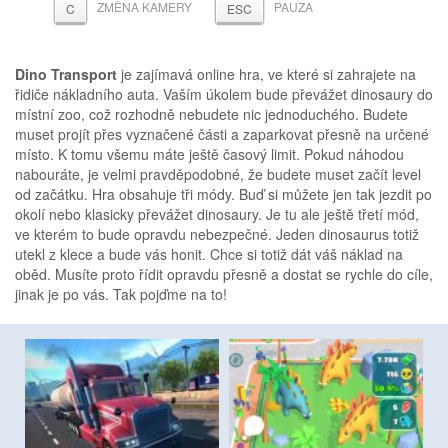
ZMĚNA KAMERY
PAUZA
C
ESC
Dino Transport
je zajímavá online hra, ve které si zahrajete na
řidiče nákladního auta. Vaším úkolem bude převážet dinosaury do
místní zoo, což rozhodně nebudete nic jednoduchého. Budete
muset projít přes vyznačené části a zaparkovat přesně na určené
místo. K tomu všemu máte ještě časový limit. Pokud náhodou
nabouráte, je velmi pravděpodobné, že budete muset začít level
od začátku. Hra obsahuje tři módy. Buď si můžete jen tak jezdit po
okolí nebo klasicky převážet dinosaury. Je tu ale ještě třetí mód,
ve kterém to bude opravdu nebezpečné. Jeden dinosaurus totiž
utekl z klece a bude vás honit. Chce si totiž dát váš náklad na
oběd. Musíte proto řídit opravdu přesně a dostat se rychle do cíle,
jinak je po vás. Tak pojďme na to!