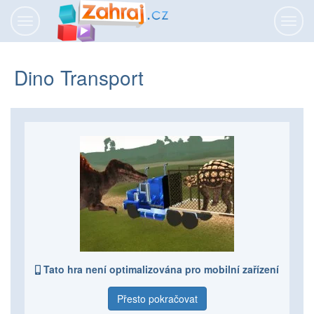
Přepnout
Přepn
navigaci
navig
Dino Transport
Tato hra není optimalizována pro mobilní zařízení
Přesto pokračovat