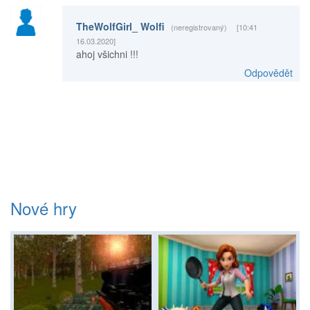
TheWolfGirl_ Wolfi
(neregistrovaný)
[10:41
16.03.2020]
ahoj všichni !!!
Odpovědět
Nové hry