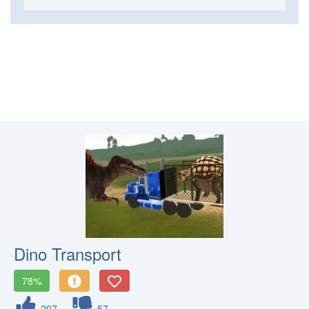
Dino Transport
78%
207
57