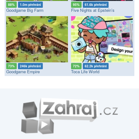
88%
1.0m přehrání
95%
61.6k přehrání
Goodgame Big Farm
Five Nights at Epstein’s
73%
246k přehrání
72%
62.2k přehrání
Goodgame Empire
Toca Life World