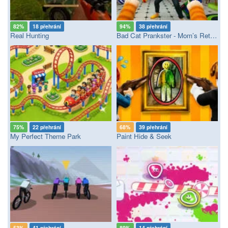
82%
18 přehrání
94%
38 přehrání
Real Hunting
Bad Cat Prankster - Mom’s Return
75%
22 přehrání
68%
39 přehrání
My Perfect Theme Park
Paint Hide & Seek
53%
41 přehrání
89%
14 přehrání