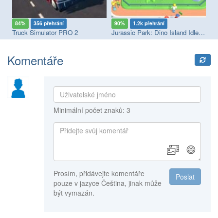
84%
356 přehrání
90%
1.2k přehrání
7
ulator: European Roads
Truck Simulator PRO 2
Jurassic Park: Dino Island Idle 3D
Dr
Komentáře
Minimální počet znaků: 3
😄
Prosím, přidávejte komentáře
Poslat
pouze v jazyce Čeština, jinak může
být vymazán.