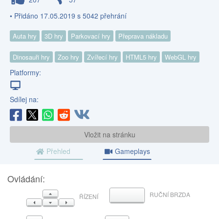
• Přidáno 17.05.2019 s 5042 přehrání
Auta hry
3D hry
Parkovací hry
Přeprava nákladu
Dinosauři hry
Zoo hry
Zvířecí hry
HTML5 hry
WebGL hry
Platformy:
Sdílej na:
Vložit na stránku
Přehled
Gameplays
Ovládání:
NAHORU
RUČNÍ BRZDA
MEZERNÍK
ŘÍZENÍ
VLEVO
DOLŮ
VPRAVO