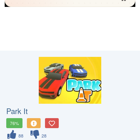
Park It
76%
88
28