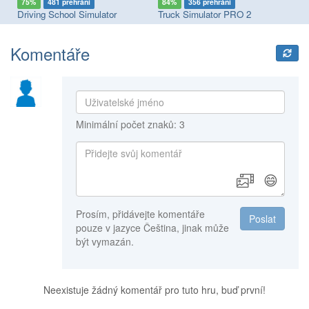
75%
481 přehrání
84%
356 přehrání
8
ulator: European Roads
Driving School Simulator
Truck Simulator PRO 2
Bu
Komentáře
Minimální počet znaků: 3
😄
Prosím, přidávejte komentáře
Poslat
pouze v jazyce Čeština, jinak může
být vymazán.
Neexistuje žádný komentář pro tuto hru, buď první!