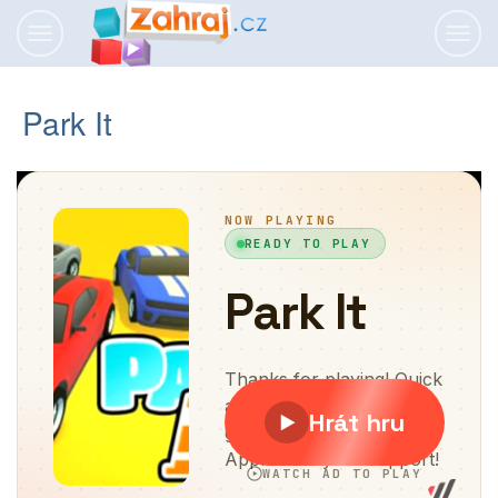
Přepnout
Přepn
navigaci
navig
Park It