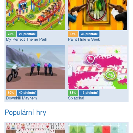
75%
21 přehrání
67%
36 přehrání
My Perfect Theme Park
Paint Hide & Seek
60%
40 přehrání
88%
13 přehrání
Downhill Mayhem
Splatcha!
Populární hry