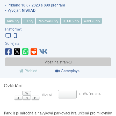
• Přidáno 18.07.2023 s 698 přehrání
• Vývojář:
NISHAD
Auta hry
3D hry
Parkovací hry
HTML5 hry
WebGL hry
Platformy:
Sdílej na:
Vložit na stránku
Přehled
Gameplays
Ovládání:
W
RUČNÍ BRZDA
MEZERNÍK
ŘÍZENÍ
A
S
D
Park It
je náročná a návyková parkovací hra určená pro milovníky