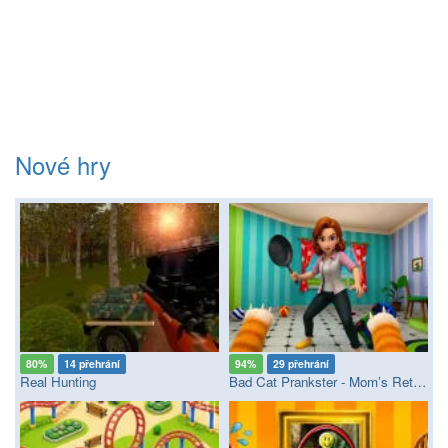
Nové hry
80%
14 přehrání
94%
29 přehrání
Real Hunting
Bad Cat Prankster - Mom’s Return