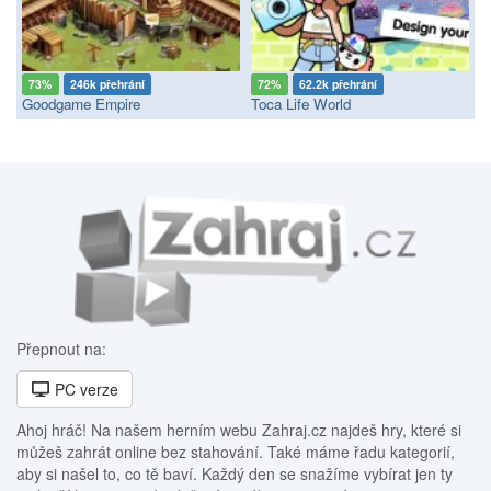
73%
246k přehrání
72%
62.2k přehrání
Goodgame Empire
Toca Life World
Přepnout na:
PC verze
Ahoj hráč! Na našem herním webu Zahraj.cz najdeš hry, které si
můžeš zahrát online bez stahování. Také máme řadu kategorií,
aby si našel to, co tě baví. Každý den se snažíme vybírat jen ty