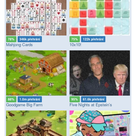
78%
346k přehrání
75%
122k přehrání
Mahjong Cards
10x10!
88%
1.0m přehrání
95%
61.6k přehrání
Goodgame Big Farm
Five Nights at Epstein’s