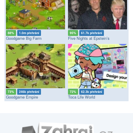
88%
1.0m přehrání
95%
61.7k přehrání
Goodgame Big Farm
Five Nights at Epstein’s
73%
246k přehrání
72%
62.3k přehrání
Goodgame Empire
Toca Life World