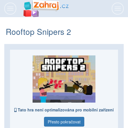
Přepnout
Přepn
navigaci
navig
Rooftop Snipers 2
Tato hra není optimalizována pro mobilní zařízení
Přesto pokračovat