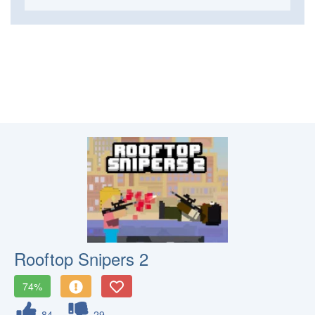
Rooftop Snipers 2
74%
84
29