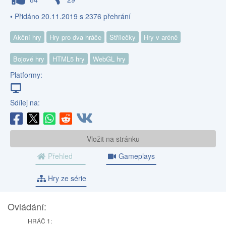
• Přidáno 20.11.2019 s 2376 přehrání
Akční hry
Hry pro dva hráče
Střílečky
Hry v aréně
Bojové hry
HTML5 hry
WebGL hry
Platformy:
Sdílej na:
Vložit na stránku
Přehled
Gameplays
Hry ze série
Ovládání:
HRÁČ 1: