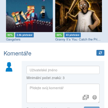
90%
2.8k přehrání
88%
43 přehrání
9
Gangsters
Granny It’s You: Catch the Prisoner
St
Komentáře
Minimální počet znaků: 3
😄