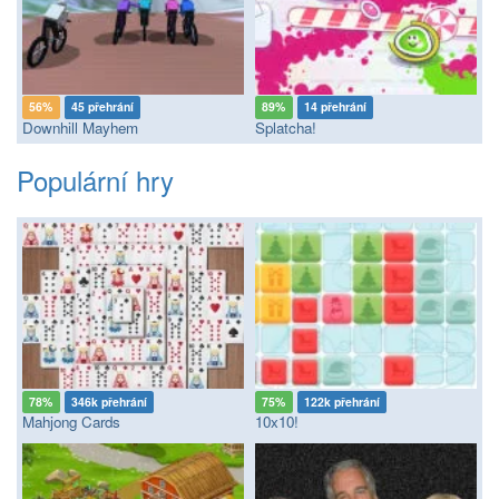
56%
45 přehrání
89%
14 přehrání
Downhill Mayhem
Splatcha!
Populární hry
78%
346k přehrání
75%
122k přehrání
Mahjong Cards
10x10!