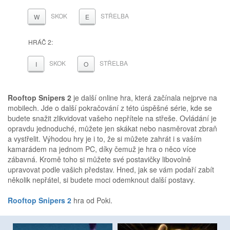
SKOK
STŘELBA
W
E
HRÁČ 2:
SKOK
STŘELBA
I
O
Rooftop Snipers 2
je další online hra, která začínala nejprve na
mobilech. Jde o další pokračování z této úspěšné série, kde se
budete snažit zlikvidovat vašeho nepřítele na střeše. Ovládání je
opravdu jednoduché, můžete jen skákat nebo nasměrovat zbraň
a vystřelit. Výhodou hry je i to, že si můžete zahrát i s vaším
kamarádem na jednom PC, díky čemuž je hra o něco více
zábavná. Kromě toho si můžete své postavičky libovolně
upravovat podle vašich představ. Hned, jak se vám podaří zabít
několik nepřátel, si budete moci odemknout další postavy.
Rooftop Snipers 2
hra od Poki.