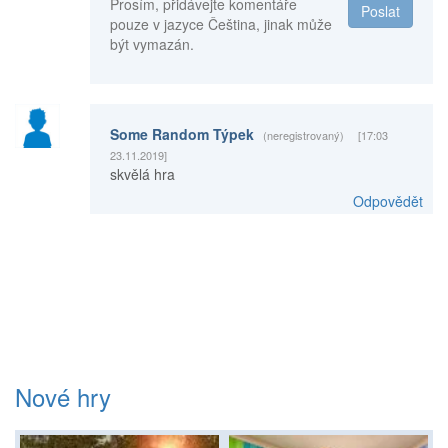
Prosím, přidávejte komentáře
Poslat
pouze v jazyce Čeština, jinak může
být vymazán.
Some Random Týpek
(neregistrovaný)
[17:03
23.11.2019]
skvělá hra
Odpovědět
Nové hry