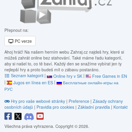
Přepnout na:
PC verze
Ahoj hráč! Na našem herním webu Zahraj.cz najdeš hry, které si
můžeš zahrát online bez stahování. Také máme řadu kategorií,
aby si našel to, co tě baví. Každý den se snažíme vybírat jen ty
nejlepší hry a proto budeš mít o zábavu postaráno.
Seznam kategorii
|
|
Online hry v SK
Free Games in EN
|
|
Jugos en línea en ES
Бесплатные онлайн-игры на
РУС
Hry pro vaše webové stránky
|
Preference
|
Zásady ochrany
osobních údajů
|
Pravidla pro cookies
|
Základní pravidla
|
Kontakt
Všechna práva vyhrazena. Copyright © 2026.