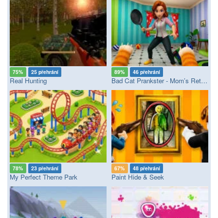
75%
25 přehrání
89%
46 přehrání
Real Hunting
Bad Cat Prankster - Mom’s Return
78%
23 přehrání
67%
48 přehrání
My Perfect Theme Park
Paint Hide & Seek