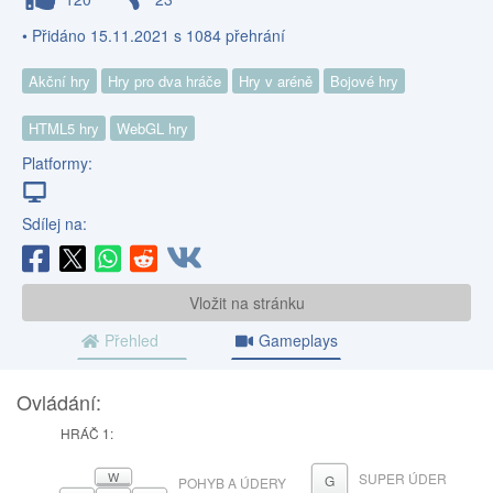
• Přidáno 15.11.2021 s 1084 přehrání
Akční hry
Hry pro dva hráče
Hry v aréně
Bojové hry
HTML5 hry
WebGL hry
Platformy:
Sdílej na:
Vložit na stránku
Přehled
Gameplays
Ovládání:
HRÁČ 1:
W
SUPER ÚDER
G
POHYB A ÚDERY