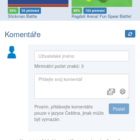
93%
55 přehrání
89%
193 přehrání
9
Stickman Battle
Ragdoll Arena! Fun Spear Battle!
Wr
Komentáře
Minimální počet znaků: 3
😄
Prosím, přidávejte komentáře
Poslat
pouze v jazyce Čeština, jinak může
být vymazán.