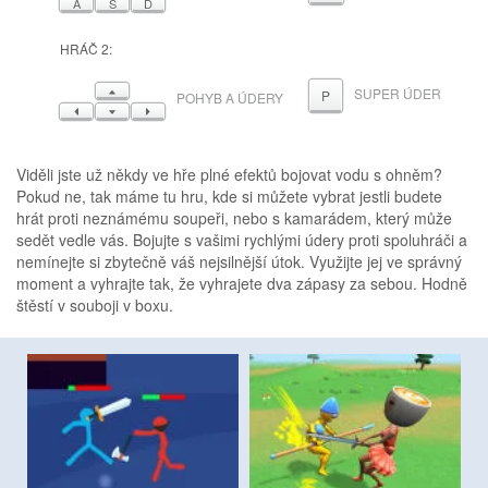
A
S
D
HRÁČ 2:
NAHORU
SUPER ÚDER
P
POHYB A ÚDERY
VLEVO
DOLŮ
VPRAVO
Viděli jste už někdy ve hře plné efektů bojovat vodu s ohněm?
Pokud ne, tak máme tu hru, kde si můžete vybrat jestli budete
hrát proti neznámému soupeři, nebo s kamarádem, který může
sedět vedle vás. Bojujte s vašimi rychlými údery proti spoluhráči a
nemínejte si zbytečně váš nejsilnější útok. Využijte jej ve správný
moment a vyhrajte tak, že vyhrajete dva zápasy za sebou. Hodně
štěstí v souboji v boxu.