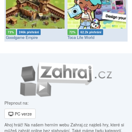
73%
246k přehrání
72%
62.2k přehrání
Goodgame Empire
Toca Life World
Přepnout na:
PC verze
Ahoj hráč! Na našem herním webu Zahraj.cz najdeš hry, které si
můžeš zahrát online bez stahování. Také máme řadu kategorií,