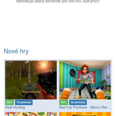
Neexistuje žádný komentář pro tuto hru, buď první!
Nové hry
82%
18 přehrání
94%
38 přehrání
Real Hunting
Bad Cat Prankster - Mom’s Return