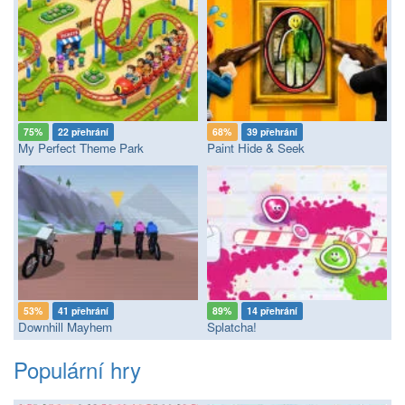
75%
22 přehrání
68%
39 přehrání
My Perfect Theme Park
Paint Hide & Seek
53%
41 přehrání
89%
14 přehrání
Downhill Mayhem
Splatcha!
Populární hry