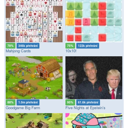
78%
346k přehrání
75%
122k přehrání
Mahjong Cards
10x10!
88%
1.0m přehrání
95%
61.6k přehrání
Goodgame Big Farm
Five Nights at Epstein’s