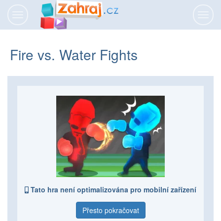
Přepnout
Přepn
navigaci
navig
Fire vs. Water Fights
Tato hra není optimalizována pro mobilní zařízení
Přesto pokračovat