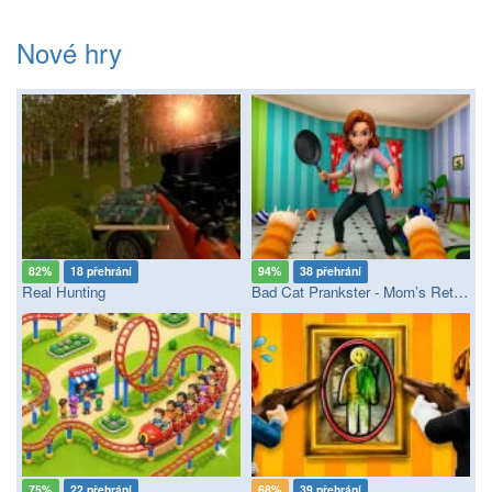
Nové hry
82%
18 přehrání
94%
38 přehrání
Real Hunting
Bad Cat Prankster - Mom’s Return
75%
22 přehrání
68%
39 přehrání