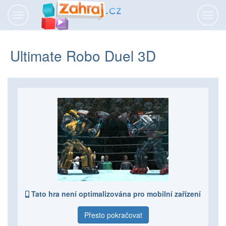
Přepnout
Přepn
navigaci
navig
Ultimate Robo Duel 3D
Tato hra není optimalizována pro mobilní zařízení
Přesto pokračovat