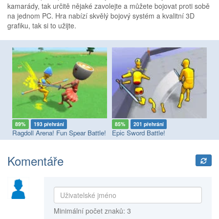
kamarády, tak určitě nějaké zavolejte a můžete bojovat proti sobě
na jednom PC. Hra nabízí skvělý bojový systém a kvalitní 3D
grafiku, tak si to užijte.
89%
193 přehrání
85%
201 přehrání
7
Ragdoll Arena! Fun Spear Battle!
Epic Sword Battle!
Komentáře
Minimální počet znaků: 3