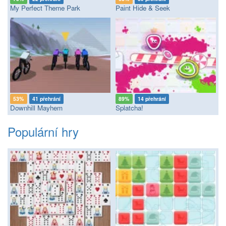
My Perfect Theme Park
Paint Hide & Seek
53%
41 přehrání
89%
14 přehrání
Downhill Mayhem
Splatcha!
Populární hry