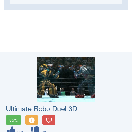
Ultimate Robo Duel 3D
85%
209
38