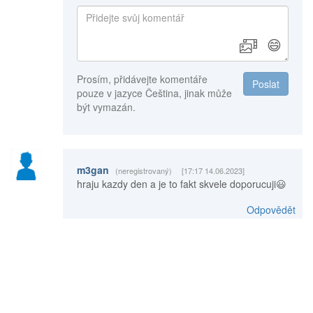
😄
Prosím, přidávejte komentáře
Poslat
pouze v jazyce Čeština, jinak může
být vymazán.
m3gan
(neregistrovaný)
[17:17 14.06.2023]
hraju kazdy den a je to fakt skvele doporucuji😃
Odpovědět