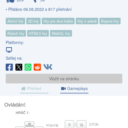
• Přidáno 06.06.2022 s 817 přehrání
Akční hry
3D hry
Hry pro dva hráče
Hry v aréně
Bojové hry
Roboti hry
HTML5 hry
WebGL hry
Platformy:
Sdílej na:
Vložit na stránku
Přehled
Gameplays
Ovládání:
HRÁČ 1:
W
||
ÚTOK
F
G
POHYB