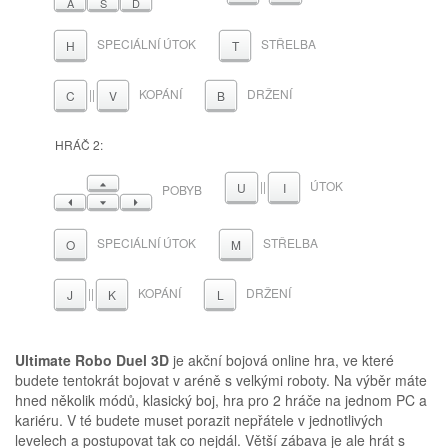
A
S
D
SPECIÁLNÍ ÚTOK
STŘELBA
H
T
||
KOPÁNÍ
DRŽENÍ
C
V
B
HRÁČ 2:
NAHORU
||
ÚTOK
U
I
POBYB
VLEVO
DOLŮ
VPRAVO
SPECIÁLNÍ ÚTOK
STŘELBA
O
M
||
KOPÁNÍ
DRŽENÍ
J
K
L
Ultimate Robo Duel 3D
je akční bojová online hra, ve které
budete tentokrát bojovat v aréně s velkými roboty. Na výběr máte
hned několik módů, klasický boj, hra pro 2 hráče na jednom PC a
kariéru. V té budete muset porazit nepřátele v jednotlivých
levelech a postupovat tak co nejdál. Větší zábava je ale hrát s