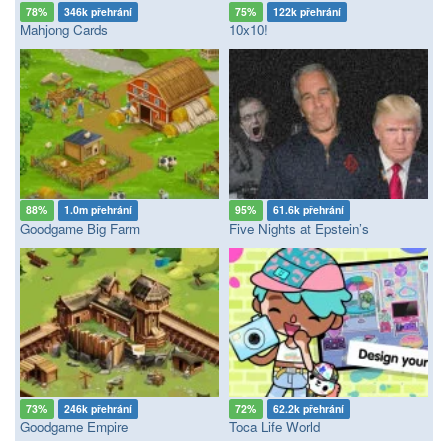
78%
346k přehrání
75%
122k přehrání
Mahjong Cards
10x10!
88%
1.0m přehrání
95%
61.6k přehrání
Goodgame Big Farm
Five Nights at Epstein’s
73%
246k přehrání
72%
62.2k přehrání
Goodgame Empire
Toca Life World