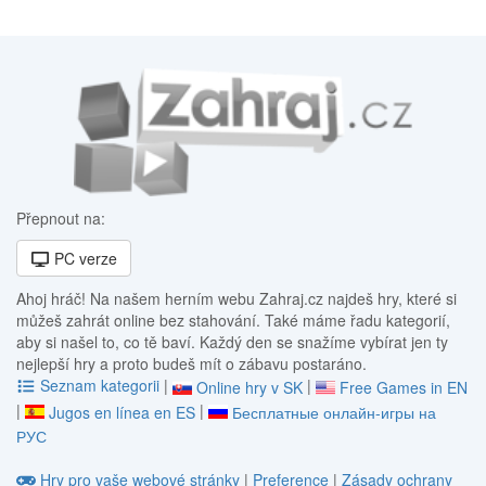
Přepnout na:
PC verze
Ahoj hráč! Na našem herním webu Zahraj.cz najdeš hry, které si
můžeš zahrát online bez stahování. Také máme řadu kategorií,
aby si našel to, co tě baví. Každý den se snažíme vybírat jen ty
nejlepší hry a proto budeš mít o zábavu postaráno.
Seznam kategorii
|
|
Online hry v SK
Free Games in EN
|
|
Jugos en línea en ES
Бесплатные онлайн-игры на
РУС
Hry pro vaše webové stránky
|
Preference
|
Zásady ochrany