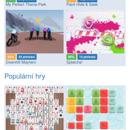
My Perfect Theme Park
Paint Hide & Seek
53%
43 přehrání
89%
14 přehrání
Downhill Mayhem
Splatcha!
Populární hry