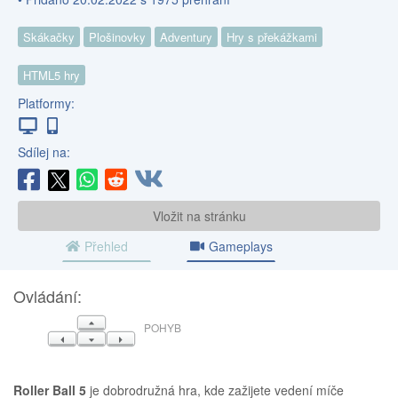
Skákačky
Plošinovky
Adventury
Hry s překážkami
HTML5 hry
Platformy:
Sdílej na:
Vložit na stránku
Přehled
Gameplays
Ovládání:
NAHORU
POHYB
VLEVO
DOLŮ
VPRAVO
Roller Ball 5
je dobrodružná hra, kde zažijete vedení míče