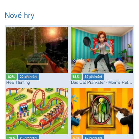
Nové hry
82%
22 přehrání
88%
39 přehrání
Real Hunting
Bad Cat Prankster - Mom’s Return
78%
23 přehrání
69%
42 přehrání