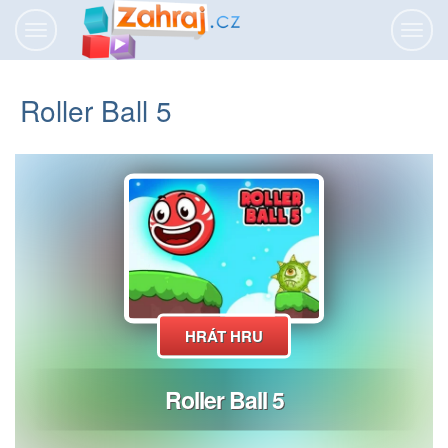
Přepnout
Přepn
navigaci
navig
Roller Ball 5