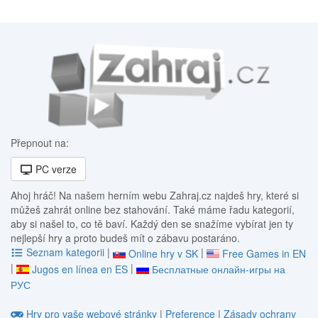
Přepnout na:
PC verze
Ahoj hráč! Na našem herním webu Zahraj.cz najdeš hry, které si
můžeš zahrát online bez stahování. Také máme řadu kategorií,
aby si našel to, co tě baví. Každý den se snažíme vybírat jen ty
nejlepší hry a proto budeš mít o zábavu postaráno.
Seznam kategorii
|
|
Online hry v SK
Free Games in EN
|
|
Jugos en línea en ES
Бесплатные онлайн-игры на
РУС
Hry pro vaše webové stránky
|
Preference
|
Zásady ochrany