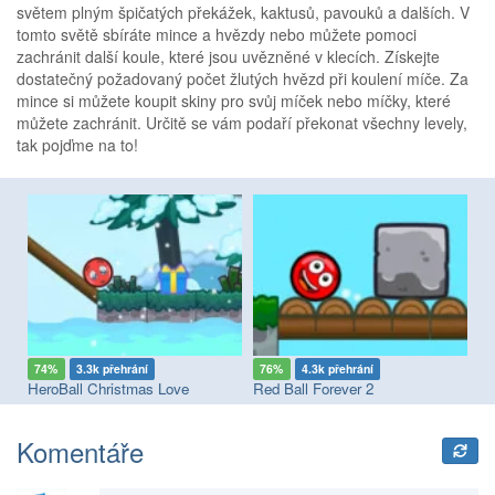
světem plným špičatých překážek, kaktusů, pavouků a dalších. V
tomto světě sbíráte mince a hvězdy nebo můžete pomoci
zachránit další koule, které jsou uvězněné v klecích. Získejte
dostatečný požadovaný počet žlutých hvězd při koulení míče. Za
mince si můžete koupit skiny pro svůj míček nebo míčky, které
můžete zachránit. Určitě se vám podaří překonat všechny levely,
tak pojďme na to!
74%
3.3k přehrání
76%
4.3k přehrání
7
HeroBall Christmas Love
Red Ball Forever 2
Re
Komentáře