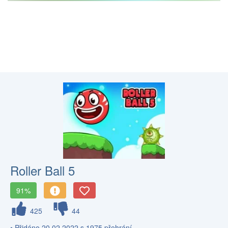
Roller Ball 5
91%
425
44
• Přidáno 20.02.2022 s 1975 přehrání