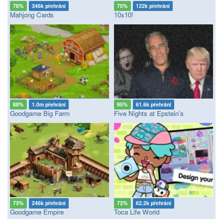
78%
346k přehrání
75%
122k přehrání
Mahjong Cards
10x10!
88%
1.0m přehrání
95%
61.6k přehrání
Goodgame Big Farm
Five Nights at Epstein’s
73%
246k přehrání
72%
62.2k přehrání
Goodgame Empire
Toca Life World