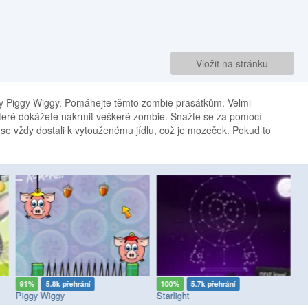
Vložit na stránku
y Piggy Wiggy. Pomáhejte těmto zombie prasátkům. Velmi
 které dokážete nakrmit veškeré zombie. Snažte se za pomocí
e se vždy dostali k vytouženému jídlu, což je mozeček. Pokud to
91%
5.8k přehrání
100%
5.7k přehrání
8
Piggy Wiggy
Starlight