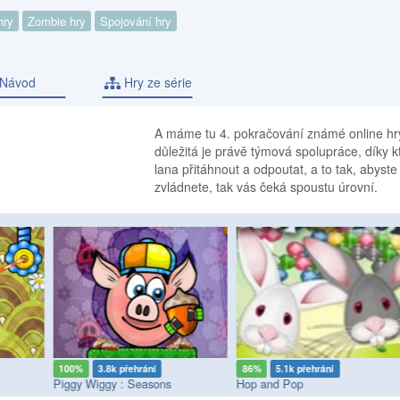
hry
Zombie hry
Spojování hry
Návod
Hry ze série
A máme tu 4. pokračování známé online hr
důležitá je právě týmová spolupráce, díky
lana přitáhnout a odpoutat, a to tak, abyst
zvládnete, tak vás čeká spoustu úrovní.
100%
3.8k přehrání
86%
5.1k přehrání
Piggy Wiggy : Seasons
Hop and Pop