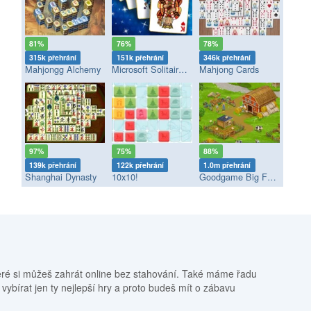
81%
76%
78%
315k přehrání
151k přehrání
346k přehrání
Mahjongg Alchemy
Microsoft Solitaire Collection
Mahjong Cards
97%
75%
88%
139k přehrání
122k přehrání
1.0m přehrání
Shanghai Dynasty
10x10!
Goodgame Big Farm
eré si můžeš zahrát online bez stahování. Také máme řadu
 vybírat jen ty nejlepší hry a proto budeš mít o zábavu