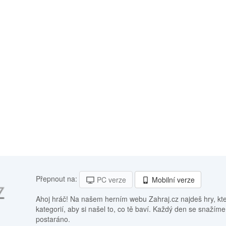
Přepnout na:
PC verze
Mobilní verze
Ahoj hráč! Na našem herním webu Zahraj.cz najdeš hry, kt
kategorií, aby si našel to, co tě baví. Každý den se snažíme
postaráno.