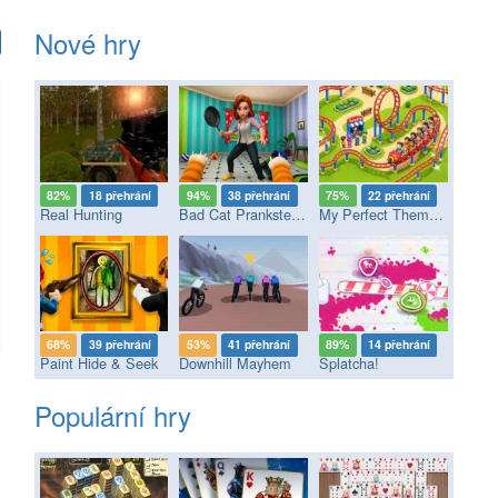
Nové hry
82%
18 přehrání
94%
38 přehrání
75%
22 přehrání
Real Hunting
Bad Cat Prankster - Mom’s Return
My Perfect Theme Park
68%
39 přehrání
53%
41 přehrání
89%
14 přehrání
Paint Hide & Seek
Downhill Mayhem
Splatcha!
Populární hry